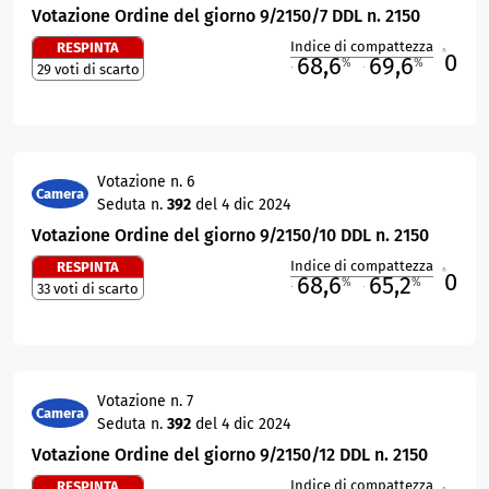
Votazione Ordine del giorno 9/2150/7 DDL n. 2150
Indice di compattezza
RESPINTA
0
R
68,6
69,6
%
%
29 voti di scarto
M
O
Votazione n. 6
Camera
Seduta n.
392
del 4 dic 2024
Votazione Ordine del giorno 9/2150/10 DDL n. 2150
Indice di compattezza
RESPINTA
0
R
68,6
65,2
%
%
33 voti di scarto
M
O
Votazione n. 7
Camera
Seduta n.
392
del 4 dic 2024
Votazione Ordine del giorno 9/2150/12 DDL n. 2150
Indice di compattezza
RESPINTA
R