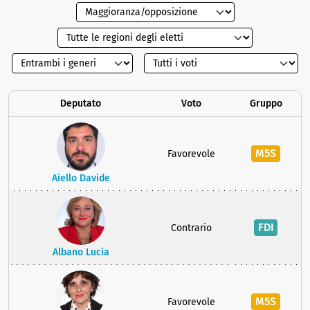
Deputato
Voto
Gruppo
M5S
Favorevole
Aiello Davide
FDI
Contrario
Albano Lucia
M5S
Favorevole