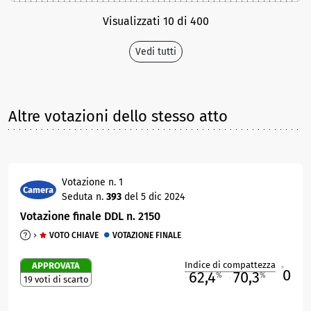
Visualizzati 10 di 400
Vedi tutti
Altre votazioni dello stesso atto
Votazione n. 1
Camera
Seduta n.
393
del 5 dic 2024
Votazione finale DDL n. 2150
VOTO CHIAVE
VOTAZIONE FINALE
Indice di compattezza
APPROVATA
0
R
62,4
70,3
%
%
19 voti di scarto
M
O