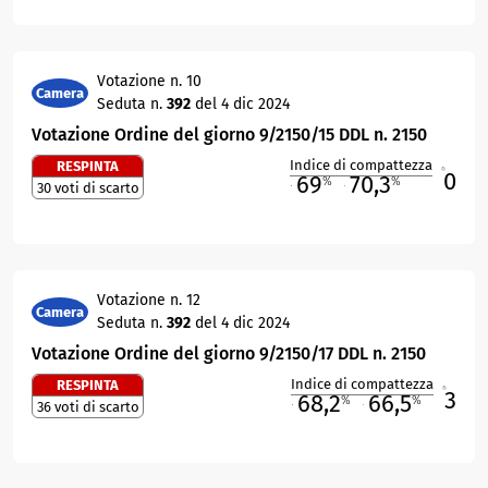
Votazione n. 10
Camera
Seduta n.
392
del 4 dic 2024
Votazione Ordine del giorno 9/2150/15 DDL n. 2150
Indice di compattezza
RESPINTA
0
R
69
70,3
%
%
30 voti di scarto
M
O
Votazione n. 12
Camera
Seduta n.
392
del 4 dic 2024
Votazione Ordine del giorno 9/2150/17 DDL n. 2150
Indice di compattezza
RESPINTA
3
R
68,2
66,5
%
%
36 voti di scarto
M
O