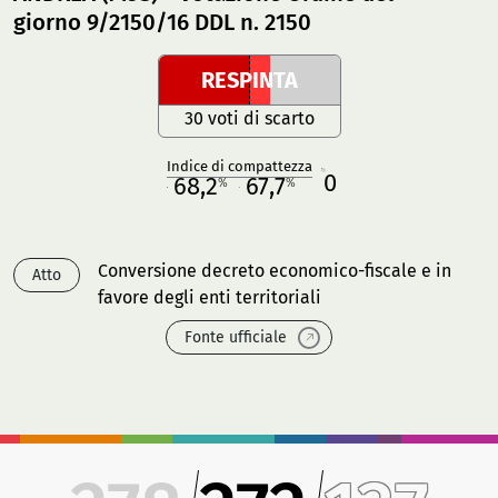
giorno 9/2150/16 DDL n. 2150
RESPINTA
30 voti di scarto
Indice di compattezza
0
R
68,2
67,7
%
%
M
O
Conversione decreto economico-fiscale e in
Atto
favore degli enti territoriali
Fonte ufficiale