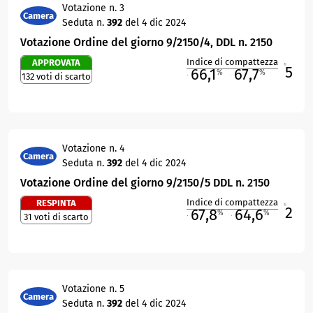
Votazione n. 3
Camera
Seduta n.
392
del 4 dic 2024
Votazione Ordine del giorno 9/2150/4, DDL n. 2150
Indice di compattezza
APPROVATA
5
R
66,1
67,7
%
%
132 voti di scarto
M
O
Votazione n. 4
Camera
Seduta n.
392
del 4 dic 2024
Votazione Ordine del giorno 9/2150/5 DDL n. 2150
Indice di compattezza
RESPINTA
2
R
67,8
64,6
%
%
31 voti di scarto
M
O
Votazione n. 5
Camera
Seduta n.
392
del 4 dic 2024