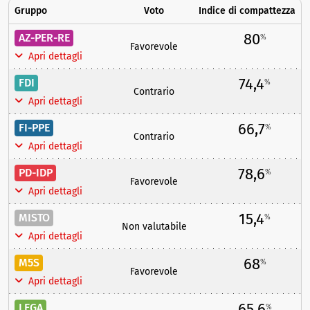
Gruppo
Voto
Indice di compattezza
80
AZ-PER-RE
%
Favorevole
Apri dettagli
74,4
FDI
%
Contrario
Apri dettagli
66,7
FI-PPE
%
Contrario
Apri dettagli
78,6
PD-IDP
%
Favorevole
Apri dettagli
15,4
MISTO
%
Non valutabile
Apri dettagli
68
M5S
%
Favorevole
Apri dettagli
65,6
LEGA
%