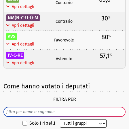
Contrario
Apri dettagli
30
NM(N-C-U-I)-M
%
Contrario
Apri dettagli
80
AVS
%
Favorevole
Apri dettagli
57,1
IV-C-RE
%
Astenuto
Apri dettagli
Come hanno votato i deputati
FILTRA PER
Solo i ribelli