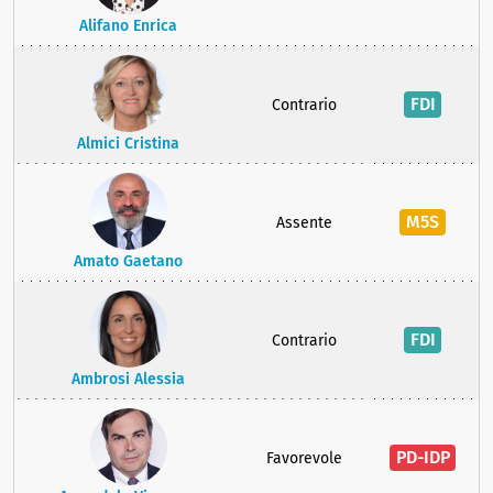
Alifano Enrica
FDI
Contrario
Almici Cristina
M5S
Assente
Amato Gaetano
FDI
Contrario
Ambrosi Alessia
PD-IDP
Favorevole