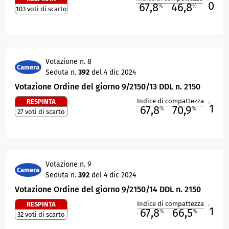
0
67,8
46,8
%
%
103 voti di scarto
M
O
Votazione n. 8
Camera
Seduta n.
392
del 4 dic 2024
Votazione Ordine del giorno 9/2150/13 DDL n. 2150
Indice di compattezza
RESPINTA
1
R
67,8
70,9
%
%
27 voti di scarto
M
O
Votazione n. 9
Camera
Seduta n.
392
del 4 dic 2024
Votazione Ordine del giorno 9/2150/14 DDL n. 2150
Indice di compattezza
RESPINTA
1
R
67,8
66,5
%
%
32 voti di scarto
M
O