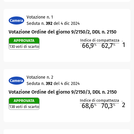
Votazione n. 1
Camera
Seduta n.
392
del 4 dic 2024
Votazione Ordine del giorno 9/2150/2, DDL n. 2150
Indice di compattezza
APPROVATA
1
R
66,9
62,7
%
%
130 voti di scarto
M
O
Votazione n. 2
Camera
Seduta n.
392
del 4 dic 2024
Votazione Ordine del giorno 9/2150/3, DDL n. 2150
Indice di compattezza
APPROVATA
2
R
68,6
70,3
%
%
138 voti di scarto
M
O