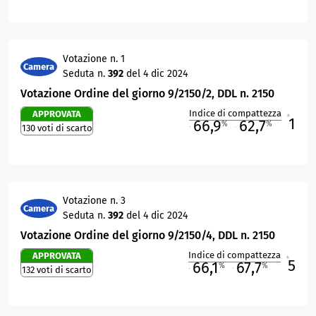
Votazione n. 1
Camera
Seduta n.
392
del 4 dic 2024
Votazione Ordine del giorno 9/2150/2, DDL n. 2150
Indice di compattezza
APPROVATA
1
R
66,9
62,7
%
%
130 voti di scarto
M
O
Votazione n. 3
Camera
Seduta n.
392
del 4 dic 2024
Votazione Ordine del giorno 9/2150/4, DDL n. 2150
Indice di compattezza
APPROVATA
5
R
66,1
67,7
%
%
132 voti di scarto
M
O