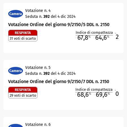
Votazione n. 4
Camera
Seduta n.
392
del 4 dic 2024
Votazione Ordine del giorno 9/2150/5 DDL n. 2150
Indice di compattezza
RESPINTA
2
R
67,8
64,6
%
%
31 voti di scarto
M
O
Votazione n. 5
Camera
Seduta n.
392
del 4 dic 2024
Votazione Ordine del giorno 9/2150/7 DDL n. 2150
Indice di compattezza
RESPINTA
0
R
68,6
69,6
%
%
29 voti di scarto
M
O
Votazione n. 6