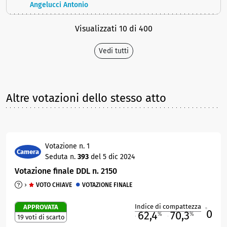
Angelucci Antonio
Visualizzati 10 di 400
Vedi tutti
Altre votazioni dello stesso atto
Votazione n. 1
Camera
Seduta n.
393
del 5 dic 2024
Votazione finale DDL n. 2150
VOTO CHIAVE
VOTAZIONE FINALE
Indice di compattezza
APPROVATA
0
R
62,4
70,3
%
%
19 voti di scarto
M
O