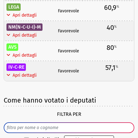
60,9
LEGA
%
Favorevole
Apri dettagli
40
NM(N-C-U-I)-M
%
Favorevole
Apri dettagli
80
AVS
%
Favorevole
Apri dettagli
57,1
IV-C-RE
%
Favorevole
Apri dettagli
Come hanno votato i deputati
FILTRA PER