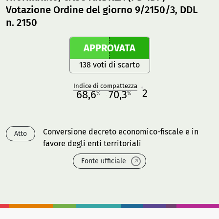
Votazione Ordine del giorno 9/2150/3, DDL
n. 2150
APPROVATA
138 voti di scarto
Indice di compattezza
2
R
68,6
70,3
%
%
M
O
Conversione decreto economico-fiscale e in
Atto
favore degli enti territoriali
Fonte ufficiale