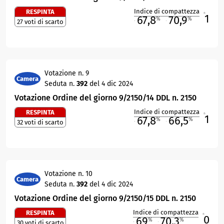
Indice di compattezza
RESPINTA
1
R
67,8
70,9
%
%
27 voti di scarto
M
O
Votazione n. 9
Camera
Seduta n.
392
del 4 dic 2024
Votazione Ordine del giorno 9/2150/14 DDL n. 2150
Indice di compattezza
RESPINTA
1
R
67,8
66,5
%
%
32 voti di scarto
M
O
Votazione n. 10
Camera
Seduta n.
392
del 4 dic 2024
Votazione Ordine del giorno 9/2150/15 DDL n. 2150
Indice di compattezza
RESPINTA
0
R
69
70,3
%
%
30 voti di scarto
M
O