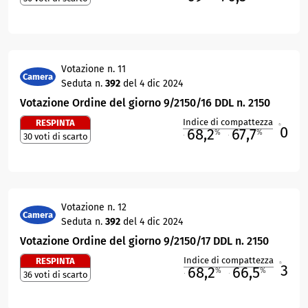
Votazione n. 11
Camera
Seduta n.
392
del 4 dic 2024
Votazione Ordine del giorno 9/2150/16 DDL n. 2150
Indice di compattezza
RESPINTA
0
R
68,2
67,7
%
%
30 voti di scarto
M
O
Votazione n. 12
Camera
Seduta n.
392
del 4 dic 2024
Votazione Ordine del giorno 9/2150/17 DDL n. 2150
Indice di compattezza
RESPINTA
3
R
68,2
66,5
%
%
36 voti di scarto
M
O