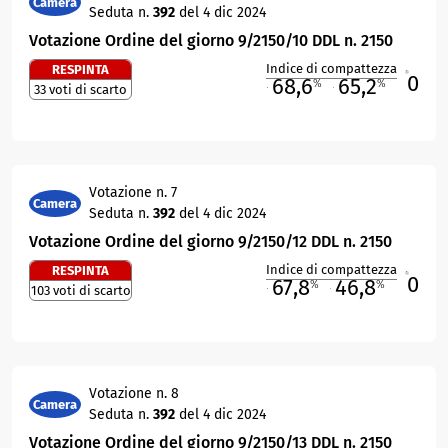
Camera
Seduta n.
392
del 4 dic 2024
Votazione Ordine del giorno 9/2150/10 DDL n. 2150
Indice di compattezza
RESPINTA
0
R
68,6
65,2
%
%
33 voti di scarto
M
O
Votazione n. 7
Camera
Seduta n.
392
del 4 dic 2024
Votazione Ordine del giorno 9/2150/12 DDL n. 2150
Indice di compattezza
RESPINTA
0
R
67,8
46,8
%
%
103 voti di scarto
M
O
Votazione n. 8
Camera
Seduta n.
392
del 4 dic 2024
Votazione Ordine del giorno 9/2150/13 DDL n. 2150