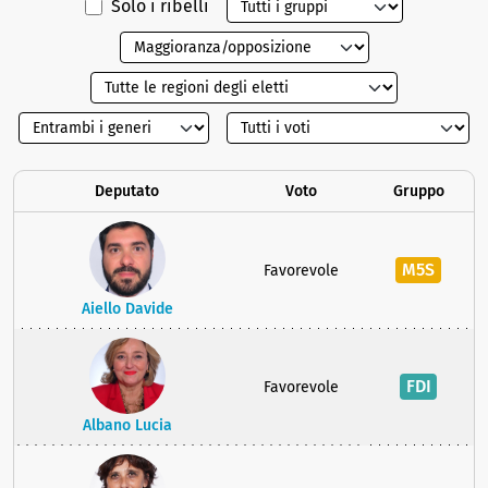
Solo i ribelli
Deputato
Voto
Gruppo
M5S
Favorevole
Aiello Davide
FDI
Favorevole
Albano Lucia