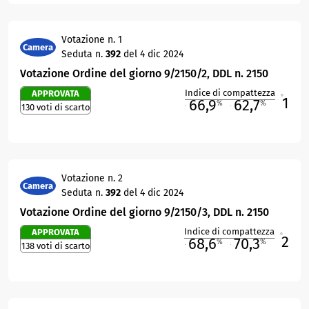
Votazione n. 1
Camera
Seduta n.
392
del 4 dic 2024
Votazione Ordine del giorno 9/2150/2, DDL n. 2150
Indice di compattezza
APPROVATA
1
R
66,9
62,7
%
%
130 voti di scarto
M
O
Votazione n. 2
Camera
Seduta n.
392
del 4 dic 2024
Votazione Ordine del giorno 9/2150/3, DDL n. 2150
Indice di compattezza
APPROVATA
2
R
68,6
70,3
%
%
138 voti di scarto
M
O