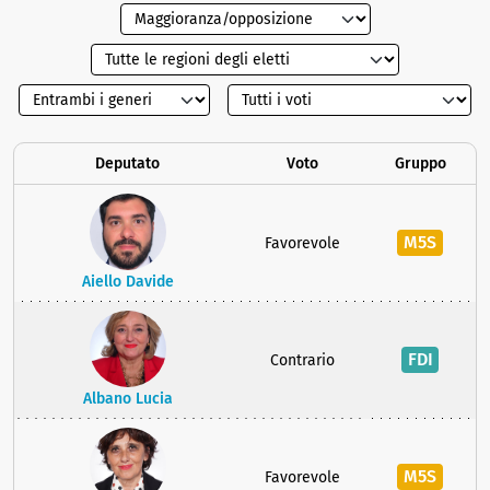
Deputato
Voto
Gruppo
M5S
Favorevole
Aiello Davide
FDI
Contrario
Albano Lucia
M5S
Favorevole