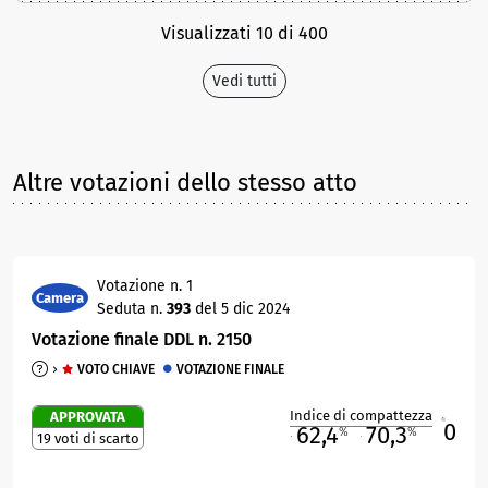
Visualizzati 10 di 400
Vedi tutti
Altre votazioni dello stesso atto
Votazione n. 1
Camera
Seduta n.
393
del 5 dic 2024
Votazione finale DDL n. 2150
VOTO CHIAVE
VOTAZIONE FINALE
Indice di compattezza
APPROVATA
0
R
62,4
70,3
%
%
19 voti di scarto
M
O