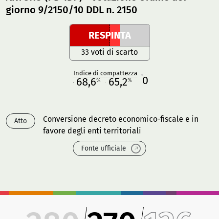
giorno 9/2150/10 DDL n. 2150
RESPINTA
33 voti di scarto
Indice di compattezza
0
R
68,6
65,2
%
%
M
O
Conversione decreto economico-fiscale e in
Atto
favore degli enti territoriali
Fonte ufficiale