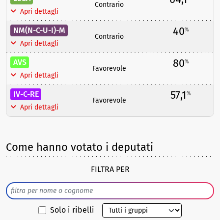
Contrario
Apri dettagli
40
NM(N-C-U-I)-M
%
Contrario
Apri dettagli
80
AVS
%
Favorevole
Apri dettagli
57,1
IV-C-RE
%
Favorevole
Apri dettagli
Come hanno votato i deputati
FILTRA PER
Solo i ribelli