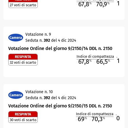
1
67,8
70,9
%
%
27 voti di scarto
M
O
Votazione n. 9
Camera
Seduta n.
392
del 4 dic 2024
Votazione Ordine del giorno 9/2150/14 DDL n. 2150
Indice di compattezza
RESPINTA
1
R
67,8
66,5
%
%
32 voti di scarto
M
O
Votazione n. 10
Camera
Seduta n.
392
del 4 dic 2024
Votazione Ordine del giorno 9/2150/15 DDL n. 2150
Indice di compattezza
RESPINTA
0
R
69
70,3
%
%
30 voti di scarto
M
O