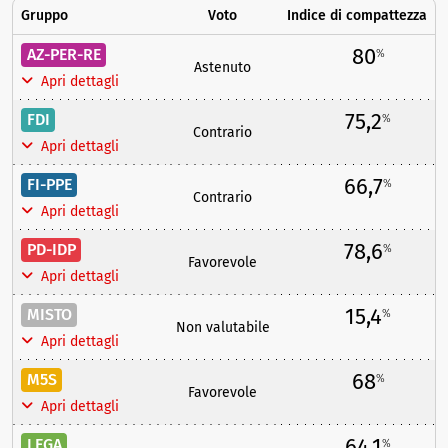
Gruppo
Voto
Indice di compattezza
80
AZ-PER-RE
%
Astenuto
Apri dettagli
75,2
FDI
%
Contrario
Apri dettagli
66,7
FI-PPE
%
Contrario
Apri dettagli
78,6
PD-IDP
%
Favorevole
Apri dettagli
15,4
MISTO
%
Non valutabile
Apri dettagli
68
M5S
%
Favorevole
Apri dettagli
64,1
LEGA
%