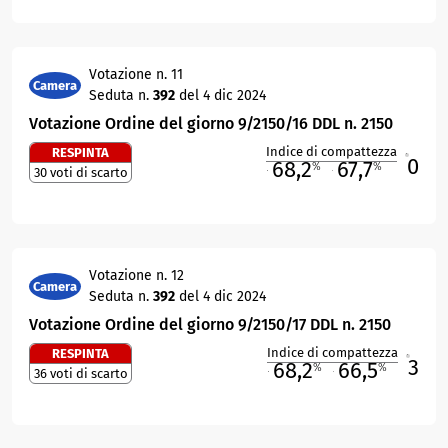
Votazione n. 11
Camera
Seduta n.
392
del 4 dic 2024
Votazione Ordine del giorno 9/2150/16 DDL n. 2150
Indice di compattezza
RESPINTA
0
R
68,2
67,7
%
%
30 voti di scarto
M
O
Votazione n. 12
Camera
Seduta n.
392
del 4 dic 2024
Votazione Ordine del giorno 9/2150/17 DDL n. 2150
Indice di compattezza
RESPINTA
3
R
68,2
66,5
%
%
36 voti di scarto
M
O