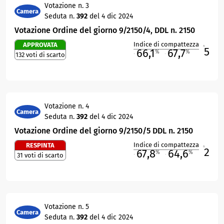
Votazione n. 3
Camera
Seduta n.
392
del 4 dic 2024
Votazione Ordine del giorno 9/2150/4, DDL n. 2150
Indice di compattezza
APPROVATA
5
R
66,1
67,7
%
%
132 voti di scarto
M
O
Votazione n. 4
Camera
Seduta n.
392
del 4 dic 2024
Votazione Ordine del giorno 9/2150/5 DDL n. 2150
Indice di compattezza
RESPINTA
2
R
67,8
64,6
%
%
31 voti di scarto
M
O
Votazione n. 5
Camera
Seduta n.
392
del 4 dic 2024