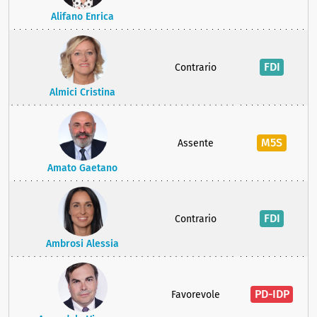
Alifano Enrica
FDI
Contrario
Almici Cristina
M5S
Assente
Amato Gaetano
FDI
Contrario
Ambrosi Alessia
PD-IDP
Favorevole