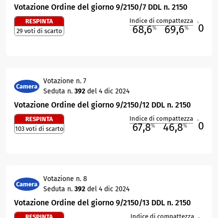
Votazione Ordine del giorno 9/2150/7 DDL n. 2150
Indice di compattezza
RESPINTA
0
R
68,6
69,6
%
%
29 voti di scarto
M
O
Votazione n. 7
Camera
Seduta n.
392
del 4 dic 2024
Votazione Ordine del giorno 9/2150/12 DDL n. 2150
Indice di compattezza
RESPINTA
0
R
67,8
46,8
%
%
103 voti di scarto
M
O
Votazione n. 8
Camera
Seduta n.
392
del 4 dic 2024
Votazione Ordine del giorno 9/2150/13 DDL n. 2150
Indice di compattezza
RESPINTA
R