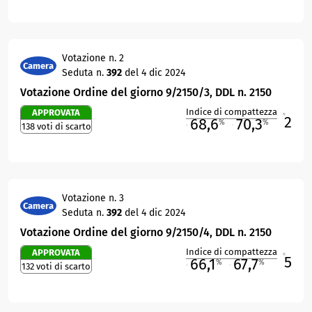
Votazione n. 2
Camera
Seduta n.
392
del 4 dic 2024
Votazione Ordine del giorno 9/2150/3, DDL n. 2150
Indice di compattezza
APPROVATA
2
R
68,6
70,3
%
%
138 voti di scarto
M
O
Votazione n. 3
Camera
Seduta n.
392
del 4 dic 2024
Votazione Ordine del giorno 9/2150/4, DDL n. 2150
Indice di compattezza
APPROVATA
5
R
66,1
67,7
%
%
132 voti di scarto
M
O