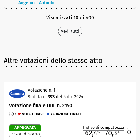
Angelucci Antonio
Visualizzati 10 di 400
Vedi tutti
Altre votazioni dello stesso atto
Votazione n. 1
Camera
Seduta n.
393
del 5 dic 2024
Votazione finale DDL n. 2150
VOTO CHIAVE
VOTAZIONE FINALE
Indice di compattezza
APPROVATA
0
R
62,4
70,3
%
%
19 voti di scarto
M
O