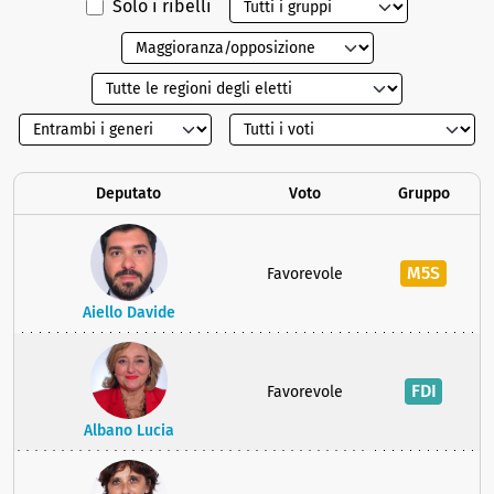
Solo i ribelli
Deputato
Voto
Gruppo
M5S
Favorevole
Aiello Davide
FDI
Favorevole
Albano Lucia