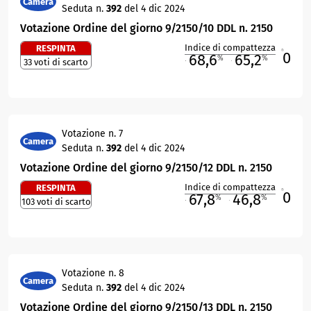
Camera
Seduta n.
392
del 4 dic 2024
Votazione Ordine del giorno 9/2150/10 DDL n. 2150
Indice di compattezza
RESPINTA
0
R
68,6
65,2
%
%
33 voti di scarto
M
O
Votazione n. 7
Camera
Seduta n.
392
del 4 dic 2024
Votazione Ordine del giorno 9/2150/12 DDL n. 2150
Indice di compattezza
RESPINTA
0
R
67,8
46,8
%
%
103 voti di scarto
M
O
Votazione n. 8
Camera
Seduta n.
392
del 4 dic 2024
Votazione Ordine del giorno 9/2150/13 DDL n. 2150