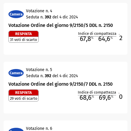
Votazione n. 4
Camera
Seduta n.
392
del 4 dic 2024
Votazione Ordine del giorno 9/2150/5 DDL n. 2150
Indice di compattezza
RESPINTA
2
R
67,8
64,6
%
%
31 voti di scarto
M
O
Votazione n. 5
Camera
Seduta n.
392
del 4 dic 2024
Votazione Ordine del giorno 9/2150/7 DDL n. 2150
Indice di compattezza
RESPINTA
0
R
68,6
69,6
%
%
29 voti di scarto
M
O
Votazione n. 6