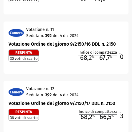
Votazione n. 11
Camera
Seduta n.
392
del 4 dic 2024
Votazione Ordine del giorno 9/2150/16 DDL n. 2150
Indice di compattezza
RESPINTA
0
R
68,2
67,7
%
%
30 voti di scarto
M
O
Votazione n. 12
Camera
Seduta n.
392
del 4 dic 2024
Votazione Ordine del giorno 9/2150/17 DDL n. 2150
Indice di compattezza
RESPINTA
3
R
68,2
66,5
%
%
36 voti di scarto
M
O