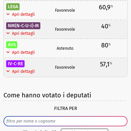
60,9
LEGA
%
Favorevole
Apri dettagli
40
NM(N-C-U-I)-M
%
Favorevole
Apri dettagli
80
AVS
%
Astenuto
Apri dettagli
57,1
IV-C-RE
%
Favorevole
Apri dettagli
Come hanno votato i deputati
FILTRA PER