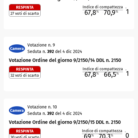
Indice di compattezza
RESPINTA
1
R
67,8
70,9
%
%
27 voti di scarto
M
O
Votazione n. 9
Camera
Seduta n.
392
del 4 dic 2024
Votazione Ordine del giorno 9/2150/14 DDL n. 2150
Indice di compattezza
RESPINTA
1
R
67,8
66,5
%
%
32 voti di scarto
M
O
Votazione n. 10
Camera
Seduta n.
392
del 4 dic 2024
Votazione Ordine del giorno 9/2150/15 DDL n. 2150
Indice di compattezza
RESPINTA
0
R
69
70,3
%
%
30 voti di scarto
M
O