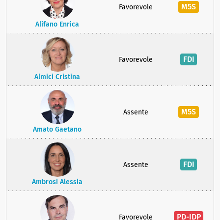
M5S
Favorevole
Alifano Enrica
FDI
Favorevole
Almici Cristina
M5S
Assente
Amato Gaetano
FDI
Assente
Ambrosi Alessia
PD-IDP
Favorevole