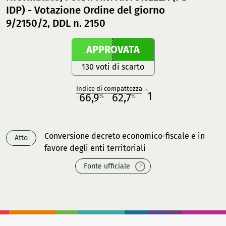
IDP) - Votazione Ordine del giorno
9/2150/2, DDL n. 2150
APPROVATA
130 voti di scarto
Indice di compattezza
1
R
66,9
62,7
%
%
M
O
Conversione decreto economico-fiscale e in
Atto
favore degli enti territoriali
Fonte ufficiale