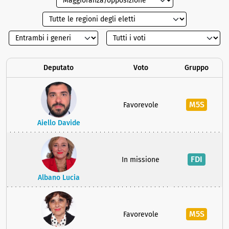
Deputato
Voto
Gruppo
M5S
Favorevole
Aiello Davide
FDI
In missione
Albano Lucia
M5S
Favorevole