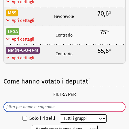
Apri dettagli
70,6
M5S
%
Favorevole
Apri dettagli
75
LEGA
%
Contrario
Apri dettagli
55,6
NM(N-C-U-I)-M
%
Contrario
Apri dettagli
Come hanno votato i deputati
FILTRA PER
Solo i ribelli