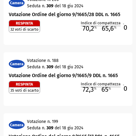
Camera
Seduta n.
309
del 18 giu 2024
Votazione Ordine del giorno 9/1665/28 DDL n. 1665
Indice di compattezza
RESPINTA
0
R
70,2
65,6
%
%
32 voti di scarto
M
O
Votazione n. 188
Camera
Seduta n.
309
del 18 giu 2024
Votazione Ordine del giorno 9/1665/9 DDL n. 1665
Indice di compattezza
RESPINTA
0
R
72,3
65
%
%
35 voti di scarto
M
O
Votazione n. 199
Camera
Seduta n.
309
del 18 giu 2024