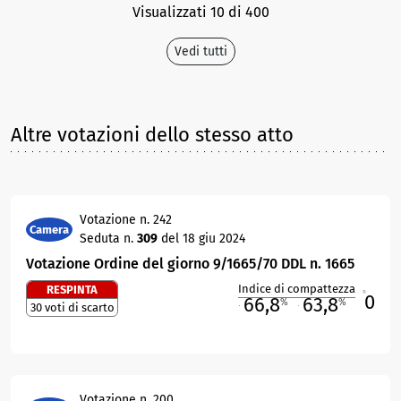
Visualizzati 10 di 400
Vedi tutti
Altre votazioni dello stesso atto
Votazione n. 242
Camera
Seduta n.
309
del 18 giu 2024
Votazione Ordine del giorno 9/1665/70 DDL n. 1665
Indice di compattezza
RESPINTA
0
R
66,8
63,8
%
%
30 voti di scarto
M
O
Votazione n. 200