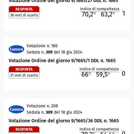
Votazione Ordine del giorno 9/1665/27 DDL n. 1665
Indice di compattezza
RESPINTA
1
R
70,2
63,2
%
%
36 voti di scarto
M
O
Votazione n. 180
Camera
Seduta n.
309
del 18 giu 2024
Votazione Ordine del giorno 9/1665/1 DDL n. 1665
Indice di compattezza
RESPINTA
0
R
66
59,5
%
%
31 voti di scarto
M
O
Votazione n. 208
Camera
Seduta n.
309
del 18 giu 2024
Votazione Ordine del giorno 9/1665/36 DDL n. 1665
Indice di compattezza
RESPINTA
0
R
%
%