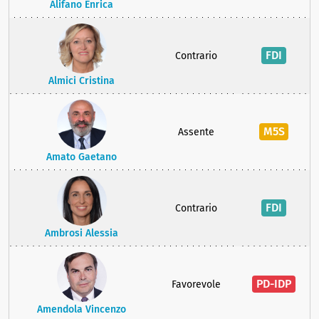
Alifano Enrica
FDI
Contrario
Almici Cristina
M5S
Assente
Amato Gaetano
FDI
Contrario
Ambrosi Alessia
PD-IDP
Favorevole
Amendola Vincenzo