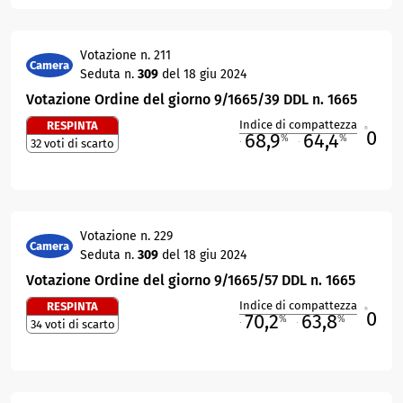
Votazione n. 211
Camera
Seduta n.
309
del 18 giu 2024
Votazione Ordine del giorno 9/1665/39 DDL n. 1665
Indice di compattezza
RESPINTA
0
R
68,9
64,4
%
%
32 voti di scarto
M
O
Votazione n. 229
Camera
Seduta n.
309
del 18 giu 2024
Votazione Ordine del giorno 9/1665/57 DDL n. 1665
Indice di compattezza
RESPINTA
0
R
70,2
63,8
%
%
34 voti di scarto
M
O