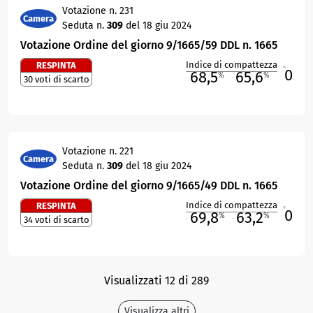
Votazione n. 231
Camera
Seduta n.
309
del 18 giu 2024
Votazione Ordine del giorno 9/1665/59 DDL n. 1665
Indice di compattezza
RESPINTA
0
R
68,5
65,6
%
%
30 voti di scarto
M
O
Votazione n. 221
Camera
Seduta n.
309
del 18 giu 2024
Votazione Ordine del giorno 9/1665/49 DDL n. 1665
Indice di compattezza
RESPINTA
0
R
69,8
63,2
%
%
34 voti di scarto
M
O
Visualizzati 12 di 289
Visualizza altri