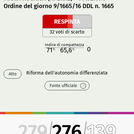
Ordine del giorno 9/1665/16 DDL n. 1665
RESPINTA
32 voti di scarto
Indice di compattezza
0
R
71
65,6
%
%
M
O
Riforma dell'autonomia differenziata
Atto
Fonte ufficiale
279
276
139