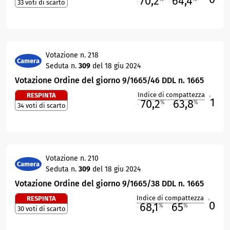
70,2
64,4
33 voti di scarto
M
O
Votazione n. 218
Camera
Seduta n.
309
del 18 giu 2024
Votazione Ordine del giorno 9/1665/46 DDL n. 1665
Indice di compattezza
RESPINTA
1
R
70,2
63,8
%
%
34 voti di scarto
M
O
Votazione n. 210
Camera
Seduta n.
309
del 18 giu 2024
Votazione Ordine del giorno 9/1665/38 DDL n. 1665
Indice di compattezza
RESPINTA
0
R
68,1
65
%
%
30 voti di scarto
M
O