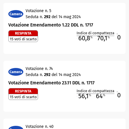
Votazione n. 5
Camera
Seduta n.
292
del 14 mag 2024
Votazione Emendamento 1.22 DDL n. 1717
Indice di compattezza
RESPINTA
0
R
60,8
70,1
%
%
15 voti di scarto
M
O
Votazione n. 74
Camera
Seduta n.
292
del 14 mag 2024
Votazione Emendamento 23.11 DDL n. 1717
Indice di compattezza
RESPINTA
0
R
56,1
64
%
%
15 voti di scarto
M
O
Votazione n. 40