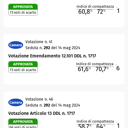
Indice di compattezza
APPROVATA
1
R
60,8
72
%
%
73 voti di scarto
M
O
Votazione n. 41
Camera
Seduta n.
292
del 14 mag 2024
Votazione Emendamento 12.101 DDL n. 1717
Indice di compattezza
APPROVATA
6
R
61,6
70,7
%
%
73 voti di scarto
M
O
Votazione n. 46
Camera
Seduta n.
292
del 14 mag 2024
Votazione Articolo 13 DDL n. 1717
Indice di compattezza
APPROVATA
1
R
58,7
64
%
%
66 voti di scarto
M
O