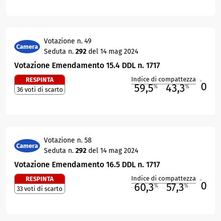
Votazione n. 49
Camera
Seduta n.
292
del 14 mag 2024
Votazione Emendamento 15.4 DDL n. 1717
Indice di compattezza
RESPINTA
0
R
59,5
43,3
%
%
36 voti di scarto
M
O
Votazione n. 58
Camera
Seduta n.
292
del 14 mag 2024
Votazione Emendamento 16.5 DDL n. 1717
Indice di compattezza
RESPINTA
0
R
60,3
57,3
%
%
33 voti di scarto
M
O