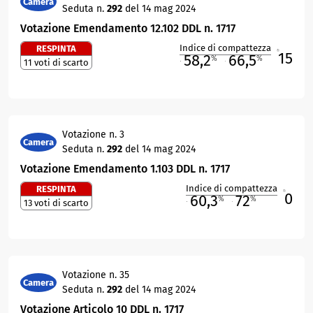
Camera
Seduta n.
292
del 14 mag 2024
Votazione Emendamento 12.102 DDL n. 1717
Indice di compattezza
RESPINTA
15
R
58,2
66,5
%
%
11 voti di scarto
M
O
Votazione n. 3
Camera
Seduta n.
292
del 14 mag 2024
Votazione Emendamento 1.103 DDL n. 1717
Indice di compattezza
RESPINTA
0
R
60,3
72
%
%
13 voti di scarto
M
O
Votazione n. 35
Camera
Seduta n.
292
del 14 mag 2024
Votazione Articolo 10 DDL n. 1717