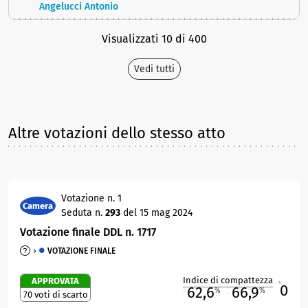
Angelucci Antonio
Visualizzati 10 di 400
Vedi tutti
Altre votazioni dello stesso atto
Votazione n. 1
Camera
Seduta n.
293
del 15 mag 2024
Votazione finale DDL n. 1717
VOTAZIONE FINALE
Indice di compattezza
APPROVATA
0
R
62,6
66,9
%
%
70 voti di scarto
M
O