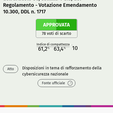
Regolamento - Votazione Emendamento
10.300, DDL n. 1717
APPROVATA
78 voti di scarto
Indice di compattezza
10
R
61,2
63,4
%
%
M
O
Disposizioni in tema di rafforzamento della
Atto
cybersicurezza nazionale
Fonte ufficiale