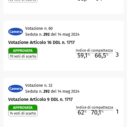
Votazione n. 60
Camera
Seduta n.
292
del 14 mag 2024
Votazione Articolo 16 DDL n. 1717
Indice di compattezza
APPROVATA
3
R
59,1
66,5
%
%
70 voti di scarto
M
O
Votazione n. 32
Camera
Seduta n.
292
del 14 mag 2024
Votazione Articolo 9 DDL n. 1717
Indice di compattezza
APPROVATA
1
R
62
70,1
%
%
74 voti di scarto
M
O