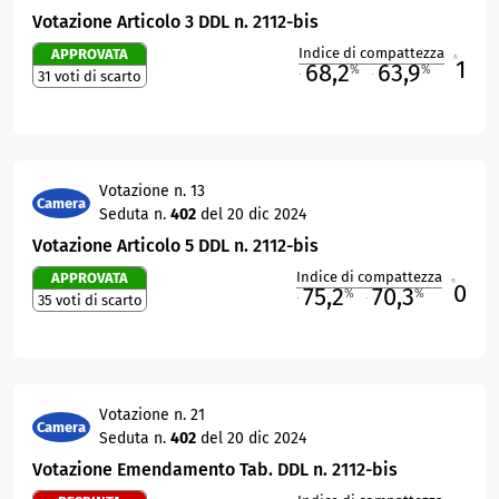
Votazione Articolo 3 DDL n. 2112-bis
Indice di compattezza
APPROVATA
1
R
68,2
63,9
%
%
31 voti di scarto
M
O
Votazione n. 13
Camera
Seduta n.
402
del 20 dic 2024
Votazione Articolo 5 DDL n. 2112-bis
Indice di compattezza
APPROVATA
0
R
75,2
70,3
%
%
35 voti di scarto
M
O
Votazione n. 21
Camera
Seduta n.
402
del 20 dic 2024
Votazione Emendamento Tab. DDL n. 2112-bis