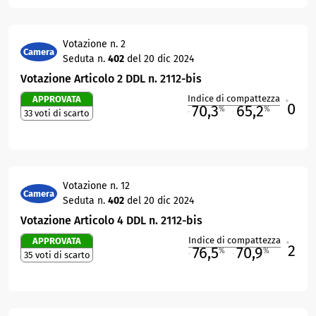
Votazione n. 2
Camera
Seduta n.
402
del 20 dic 2024
Votazione Articolo 2 DDL n. 2112-bis
Indice di compattezza
APPROVATA
0
R
70,3
65,2
%
%
33 voti di scarto
M
O
Votazione n. 12
Camera
Seduta n.
402
del 20 dic 2024
Votazione Articolo 4 DDL n. 2112-bis
Indice di compattezza
APPROVATA
2
R
76,5
70,9
%
%
35 voti di scarto
M
O