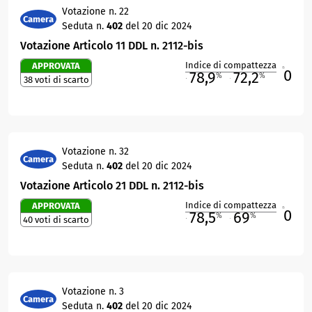
Votazione n. 22
Camera
Seduta n.
402
del 20 dic 2024
Votazione Articolo 11 DDL n. 2112-bis
Indice di compattezza
APPROVATA
0
R
78,9
72,2
%
%
38 voti di scarto
M
O
Votazione n. 32
Camera
Seduta n.
402
del 20 dic 2024
Votazione Articolo 21 DDL n. 2112-bis
Indice di compattezza
APPROVATA
0
R
78,5
69
%
%
40 voti di scarto
M
O
Votazione n. 3
Camera
Seduta n.
402
del 20 dic 2024