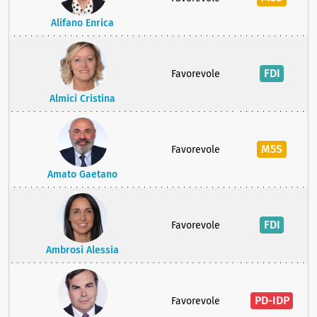
Alifano Enrica
FDI
Favorevole
Almici Cristina
M5S
Favorevole
Amato Gaetano
FDI
Favorevole
Ambrosi Alessia
PD-IDP
Favorevole