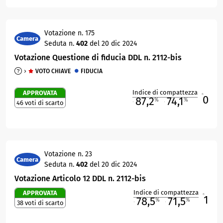
Votazione n. 175
Camera
Seduta n.
402
del 20 dic 2024
Votazione Questione di fiducia DDL n. 2112-bis
VOTO CHIAVE
FIDUCIA
Indice di compattezza
APPROVATA
0
R
87,2
74,1
%
%
46 voti di scarto
M
O
Votazione n. 23
Camera
Seduta n.
402
del 20 dic 2024
Votazione Articolo 12 DDL n. 2112-bis
Indice di compattezza
APPROVATA
1
R
78,5
71,5
%
%
38 voti di scarto
M
O