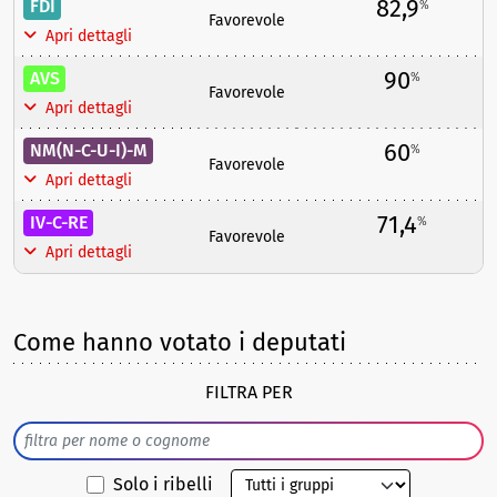
82,9
FDI
%
Favorevole
Apri dettagli
90
AVS
%
Favorevole
Apri dettagli
60
NM(N-C-U-I)-M
%
Favorevole
Apri dettagli
71,4
IV-C-RE
%
Favorevole
Apri dettagli
Come hanno votato i deputati
FILTRA PER
Solo i ribelli