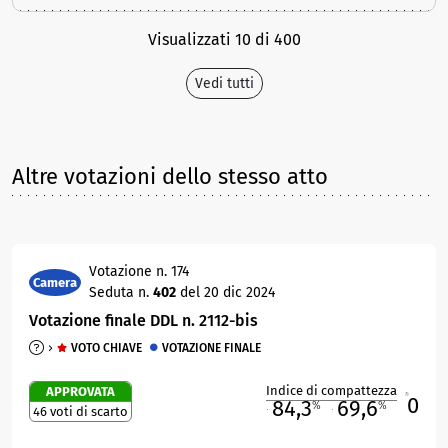
Visualizzati 10 di 400
Vedi tutti
Altre votazioni dello stesso atto
Votazione n. 174
Camera
Seduta n.
402
del 20 dic 2024
Votazione finale DDL n. 2112-bis
VOTO CHIAVE
VOTAZIONE FINALE
Indice di compattezza
APPROVATA
0
R
84,3
69,6
%
%
46 voti di scarto
M
O