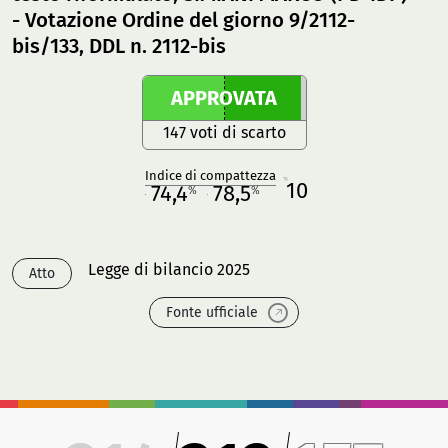
- Votazione Ordine del giorno 9/2112-
bis/133, DDL n. 2112-bis
APPROVATA
147 voti di scarto
Indice di compattezza
10
R
74,4
78,5
%
%
M
O
Legge di bilancio 2025
Atto
Fonte ufficiale