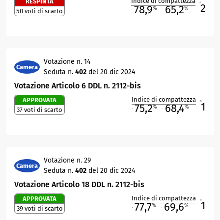
Indice di compattezza
RESPINTA
2
R
78,9
65,2
%
%
50 voti di scarto
M
O
Votazione n. 14
Camera
Seduta n.
402
del 20 dic 2024
Votazione Articolo 6 DDL n. 2112-bis
Indice di compattezza
APPROVATA
1
R
75,2
68,4
%
%
37 voti di scarto
M
O
Votazione n. 29
Camera
Seduta n.
402
del 20 dic 2024
Votazione Articolo 18 DDL n. 2112-bis
Indice di compattezza
APPROVATA
1
R
77,7
69,6
%
%
39 voti di scarto
M
O