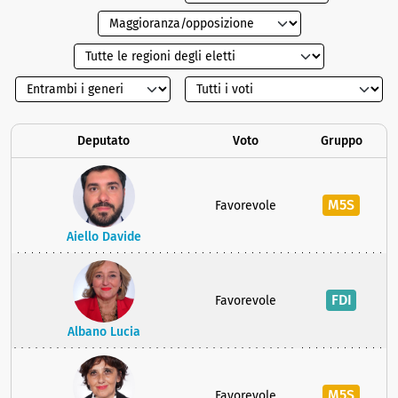
Deputato
Voto
Gruppo
M5S
Favorevole
Aiello Davide
FDI
Favorevole
Albano Lucia
M5S
Favorevole