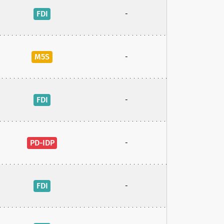
FDI
-
M5S
-
FDI
-
PD-IDP
-
FDI
-