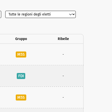
Gruppo
Ribelle
M5S
-
FDI
-
M5S
-