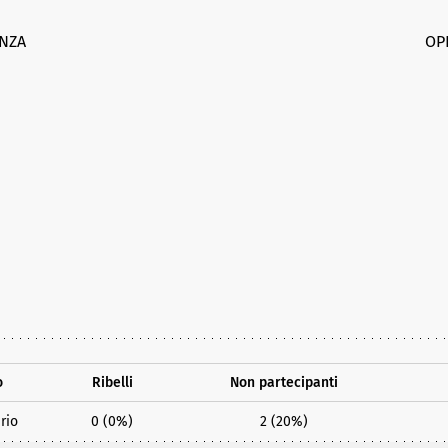
NZA
OP
o
Ribelli
Non partecipanti
rio
0 (0%)
2 (20%)