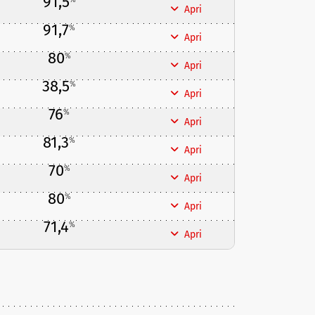
91,5
Apri
91,7
%
Apri
80
%
Apri
38,5
%
Apri
76
%
Apri
81,3
%
Apri
70
%
Apri
80
%
Apri
71,4
%
Apri