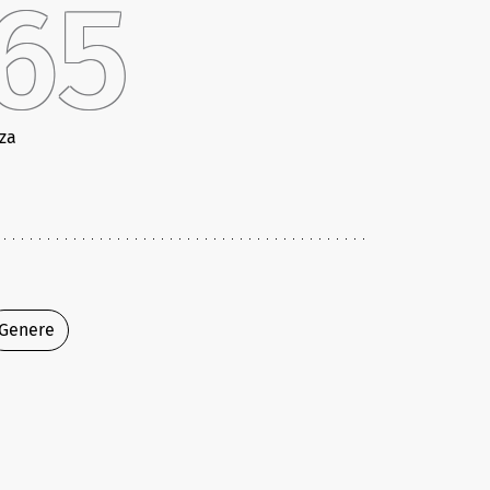
65
za
Genere