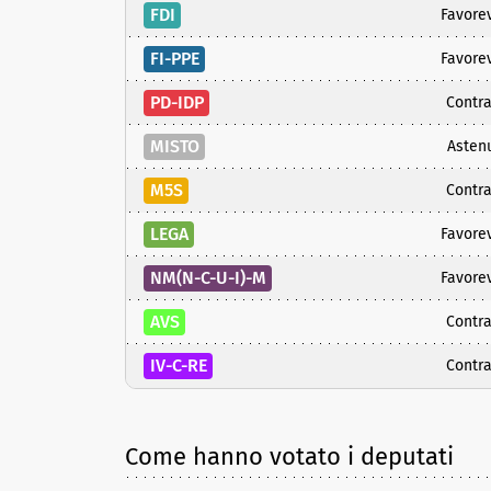
FDI
Favore
FI-PPE
Favore
PD-IDP
Contra
MISTO
Asten
M5S
Contra
LEGA
Favore
NM(N-C-U-I)-M
Favore
AVS
Contra
IV-C-RE
Contra
Come hanno votato i deputati