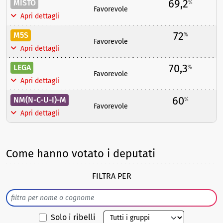
69,2
MISTO
%
Favorevole
Apri dettagli
72
M5S
%
Favorevole
Apri dettagli
70,3
LEGA
%
Favorevole
Apri dettagli
60
NM(N-C-U-I)-M
%
Favorevole
Apri dettagli
Come hanno votato i deputati
FILTRA PER
Solo i ribelli