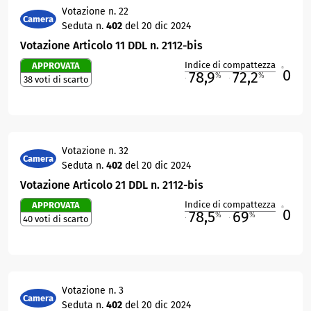
Votazione n. 22
Camera
Seduta n.
402
del 20 dic 2024
Votazione Articolo 11 DDL n. 2112-bis
Indice di compattezza
APPROVATA
0
R
78,9
72,2
%
%
38 voti di scarto
M
O
Votazione n. 32
Camera
Seduta n.
402
del 20 dic 2024
Votazione Articolo 21 DDL n. 2112-bis
Indice di compattezza
APPROVATA
0
R
78,5
69
%
%
40 voti di scarto
M
O
Votazione n. 3
Camera
Seduta n.
402
del 20 dic 2024