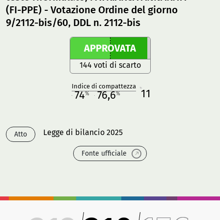
(FI-PPE) - Votazione Ordine del giorno
9/2112-bis/60, DDL n. 2112-bis
APPROVATA
144 voti di scarto
Indice di compattezza
11
R
74
76,6
%
%
M
O
Legge di bilancio 2025
Atto
Fonte ufficiale