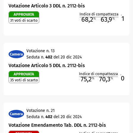
Votazione Articolo 3 DDL n. 2112-bis
Indice di compattezza
APPROVATA
1
R
68,2
63,9
%
%
31 voti di scarto
M
O
Votazione n. 13
Camera
Seduta n.
402
del 20 dic 2024
Votazione Articolo 5 DDL n. 2112-bis
Indice di compattezza
APPROVATA
0
R
75,2
70,3
%
%
35 voti di scarto
M
O
Votazione n. 21
Camera
Seduta n.
402
del 20 dic 2024
Votazione Emendamento Tab. DDL n. 2112-bis