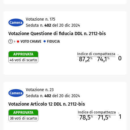
Votazione n. 175
Camera
Seduta n.
402
del 20 dic 2024
Votazione Questione di fiducia DDL n. 2112-bis
VOTO CHIAVE
FIDUCIA
Indice di compattezza
APPROVATA
0
R
87,2
74,1
%
%
46 voti di scarto
M
O
Votazione n. 23
Camera
Seduta n.
402
del 20 dic 2024
Votazione Articolo 12 DDL n. 2112-bis
Indice di compattezza
APPROVATA
1
R
78,5
71,5
%
%
38 voti di scarto
M
O