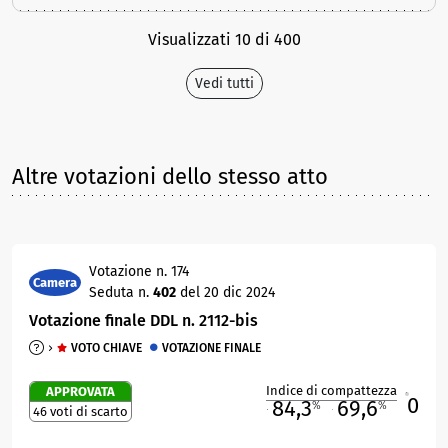
Visualizzati 10 di 400
Vedi tutti
Altre votazioni dello stesso atto
Votazione n. 174
Camera
Seduta n.
402
del 20 dic 2024
Votazione finale DDL n. 2112-bis
VOTO CHIAVE
VOTAZIONE FINALE
Indice di compattezza
APPROVATA
0
R
84,3
69,6
%
%
46 voti di scarto
M
O