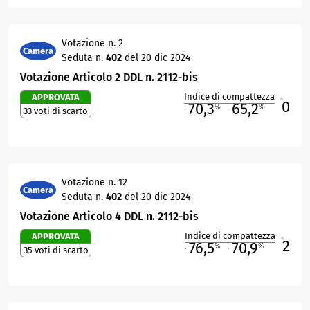
Votazione n. 2
Camera
Seduta n.
402
del 20 dic 2024
Votazione Articolo 2 DDL n. 2112-bis
Indice di compattezza
APPROVATA
0
R
70,3
65,2
%
%
33 voti di scarto
M
O
Votazione n. 12
Camera
Seduta n.
402
del 20 dic 2024
Votazione Articolo 4 DDL n. 2112-bis
Indice di compattezza
APPROVATA
2
R
76,5
70,9
%
%
35 voti di scarto
M
O