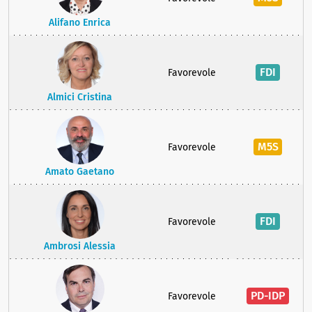
Alifano Enrica
FDI
Favorevole
Almici Cristina
M5S
Favorevole
Amato Gaetano
FDI
Favorevole
Ambrosi Alessia
PD-IDP
Favorevole