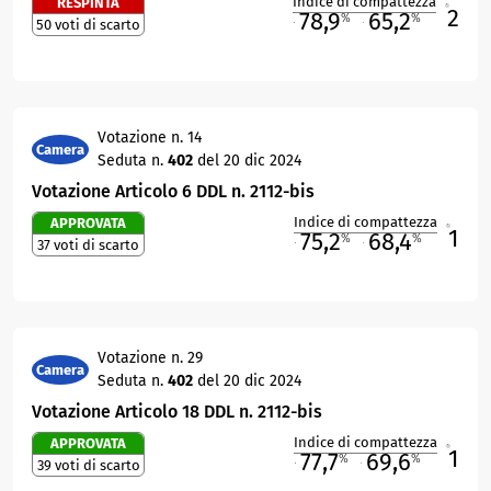
Indice di compattezza
RESPINTA
2
R
78,9
65,2
%
%
50 voti di scarto
M
O
Votazione n. 14
Camera
Seduta n.
402
del 20 dic 2024
Votazione Articolo 6 DDL n. 2112-bis
Indice di compattezza
APPROVATA
1
R
75,2
68,4
%
%
37 voti di scarto
M
O
Votazione n. 29
Camera
Seduta n.
402
del 20 dic 2024
Votazione Articolo 18 DDL n. 2112-bis
Indice di compattezza
APPROVATA
1
R
77,7
69,6
%
%
39 voti di scarto
M
O