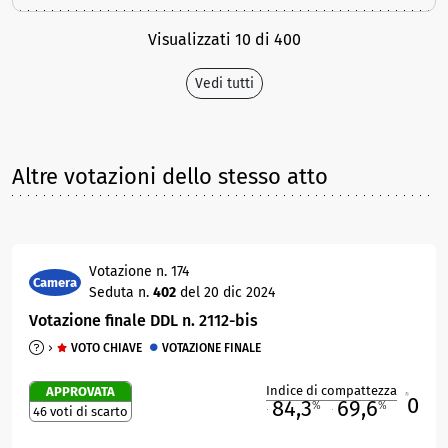
Visualizzati 10 di 400
Vedi tutti
Altre votazioni dello stesso atto
Votazione n. 174
Camera
Seduta n.
402
del 20 dic 2024
Votazione finale DDL n. 2112-bis
VOTO CHIAVE
VOTAZIONE FINALE
Indice di compattezza
APPROVATA
0
R
84,3
69,6
%
%
46 voti di scarto
M
O