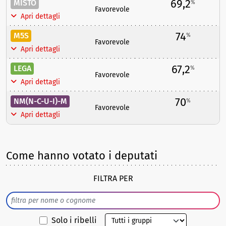
69,2
MISTO
%
Favorevole
Apri dettagli
74
M5S
%
Favorevole
Apri dettagli
67,2
LEGA
%
Favorevole
Apri dettagli
70
NM(N-C-U-I)-M
%
Favorevole
Apri dettagli
Come hanno votato i deputati
FILTRA PER
Solo i ribelli