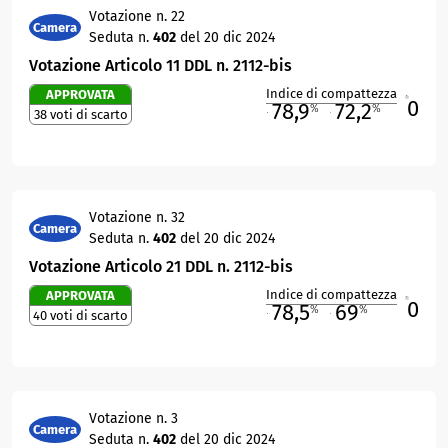
Votazione n. 22
Camera
Seduta n.
402
del 20 dic 2024
Votazione Articolo 11 DDL n. 2112-bis
Indice di compattezza
APPROVATA
0
R
78,9
72,2
%
%
38 voti di scarto
M
O
Votazione n. 32
Camera
Seduta n.
402
del 20 dic 2024
Votazione Articolo 21 DDL n. 2112-bis
Indice di compattezza
APPROVATA
0
R
78,5
69
%
%
40 voti di scarto
M
O
Votazione n. 3
Camera
Seduta n.
402
del 20 dic 2024