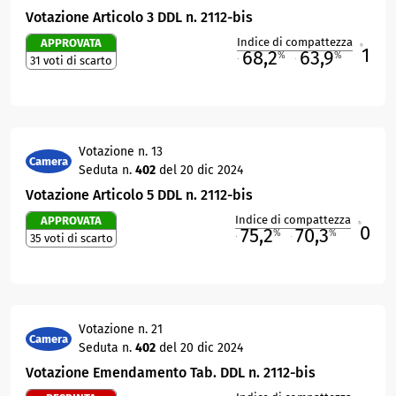
Votazione Articolo 3 DDL n. 2112-bis
Indice di compattezza
APPROVATA
1
R
68,2
63,9
%
%
31 voti di scarto
M
O
Votazione n. 13
Camera
Seduta n.
402
del 20 dic 2024
Votazione Articolo 5 DDL n. 2112-bis
Indice di compattezza
APPROVATA
0
R
75,2
70,3
%
%
35 voti di scarto
M
O
Votazione n. 21
Camera
Seduta n.
402
del 20 dic 2024
Votazione Emendamento Tab. DDL n. 2112-bis