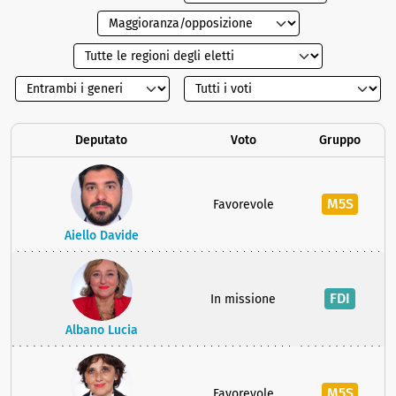
Deputato
Voto
Gruppo
M5S
Favorevole
Aiello Davide
FDI
In missione
Albano Lucia
M5S
Favorevole