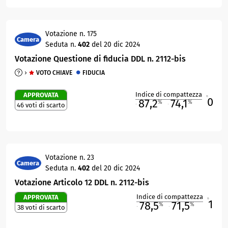
Votazione n. 175
Camera
Seduta n.
402
del 20 dic 2024
Votazione Questione di fiducia DDL n. 2112-bis
VOTO CHIAVE
FIDUCIA
Indice di compattezza
APPROVATA
0
R
87,2
74,1
%
%
46 voti di scarto
M
O
Votazione n. 23
Camera
Seduta n.
402
del 20 dic 2024
Votazione Articolo 12 DDL n. 2112-bis
Indice di compattezza
APPROVATA
1
R
78,5
71,5
%
%
38 voti di scarto
M
O