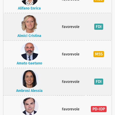
Alifano Enrica
FDI
Favorevole
Almici Cristina
M5S
Favorevole
Amato Gaetano
FDI
Favorevole
Ambrosi Alessia
PD-IDP
Favorevole