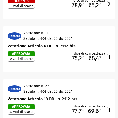
Indice di compattezza
RESPINTA
2
R
78,9
65,2
%
%
50 voti di scarto
M
O
Votazione n. 14
Camera
Seduta n.
402
del 20 dic 2024
Votazione Articolo 6 DDL n. 2112-bis
Indice di compattezza
APPROVATA
1
R
75,2
68,4
%
%
37 voti di scarto
M
O
Votazione n. 29
Camera
Seduta n.
402
del 20 dic 2024
Votazione Articolo 18 DDL n. 2112-bis
Indice di compattezza
APPROVATA
1
R
77,7
69,6
%
%
39 voti di scarto
M
O