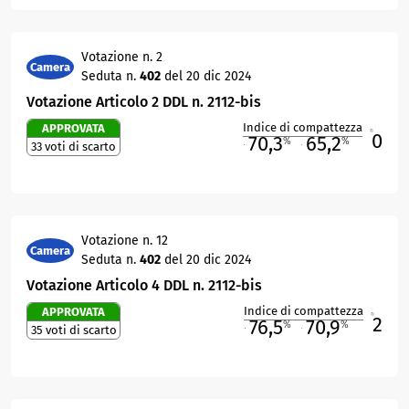
Votazione n. 2
Camera
Seduta n.
402
del 20 dic 2024
Votazione Articolo 2 DDL n. 2112-bis
Indice di compattezza
APPROVATA
0
R
70,3
65,2
%
%
33 voti di scarto
M
O
Votazione n. 12
Camera
Seduta n.
402
del 20 dic 2024
Votazione Articolo 4 DDL n. 2112-bis
Indice di compattezza
APPROVATA
2
R
76,5
70,9
%
%
35 voti di scarto
M
O