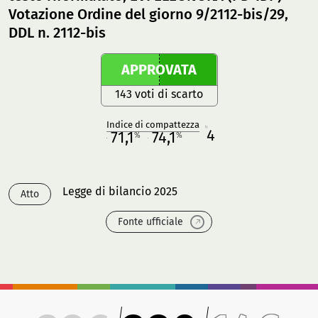
Votazione Ordine del giorno 9/2112-bis/29,
DDL n. 2112-bis
APPROVATA
143 voti di scarto
Indice di compattezza
4
R
71,1
74,1
%
%
M
O
Legge di bilancio 2025
Atto
Fonte ufficiale