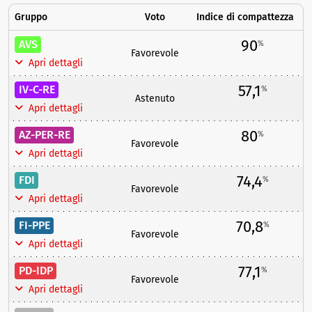
Gruppo
Voto
Indice di compattezza
90
AVS
%
Favorevole
Apri dettagli
57,1
IV-C-RE
%
Astenuto
Apri dettagli
80
AZ-PER-RE
%
Favorevole
Apri dettagli
74,4
FDI
%
Favorevole
Apri dettagli
70,8
FI-PPE
%
Favorevole
Apri dettagli
77,1
PD-IDP
%
Favorevole
Apri dettagli