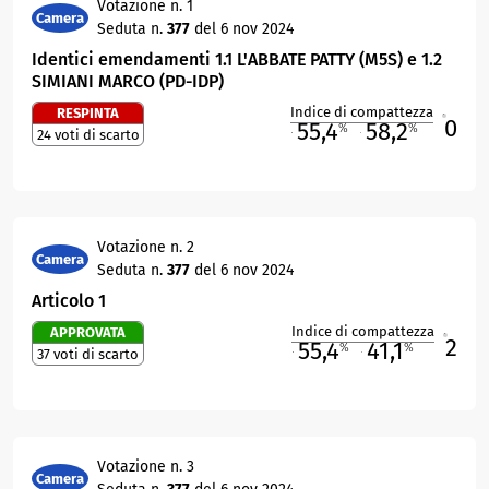
Votazione n. 1
Camera
Seduta n.
377
del 6 nov 2024
Identici emendamenti 1.1 L'ABBATE PATTY (M5S) e 1.2
SIMIANI MARCO (PD-IDP)
Indice di compattezza
RESPINTA
0
R
55,4
58,2
%
%
24 voti di scarto
M
O
Votazione n. 2
Camera
Seduta n.
377
del 6 nov 2024
Articolo 1
Indice di compattezza
APPROVATA
2
R
55,4
41,1
%
%
37 voti di scarto
M
O
Votazione n. 3
Camera