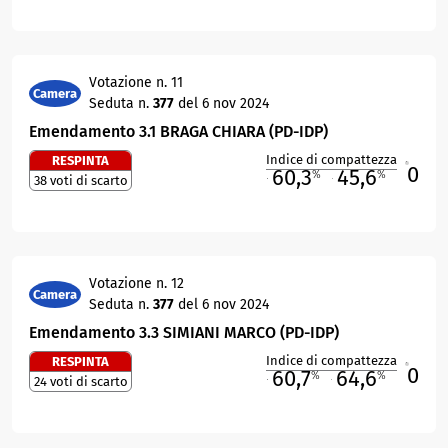
Votazione n. 11
Camera
Seduta n.
377
del 6 nov 2024
Emendamento 3.1 BRAGA CHIARA (PD-IDP)
Indice di compattezza
RESPINTA
0
R
60,3
45,6
%
%
38 voti di scarto
M
O
Votazione n. 12
Camera
Seduta n.
377
del 6 nov 2024
Emendamento 3.3 SIMIANI MARCO (PD-IDP)
Indice di compattezza
RESPINTA
0
R
60,7
64,6
%
%
24 voti di scarto
M
O