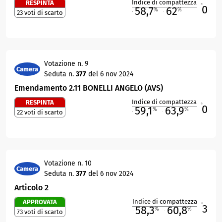
Indice di compattezza
RESPINTA
0
R
58,7
62
%
%
23 voti di scarto
M
O
Votazione n. 9
Camera
Seduta n.
377
del 6 nov 2024
Emendamento 2.11 BONELLI ANGELO (AVS)
Indice di compattezza
RESPINTA
0
R
59,1
63,9
%
%
22 voti di scarto
M
O
Votazione n. 10
Camera
Seduta n.
377
del 6 nov 2024
Articolo 2
Indice di compattezza
APPROVATA
3
R
58,3
60,8
%
%
73 voti di scarto
M
O