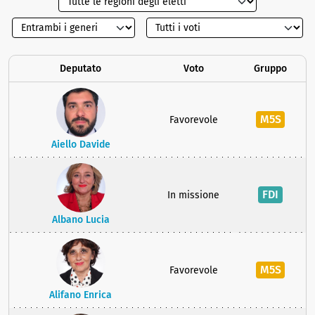
Deputato
Voto
Gruppo
M5S
Favorevole
Aiello Davide
FDI
In missione
Albano Lucia
M5S
Favorevole
Alifano Enrica