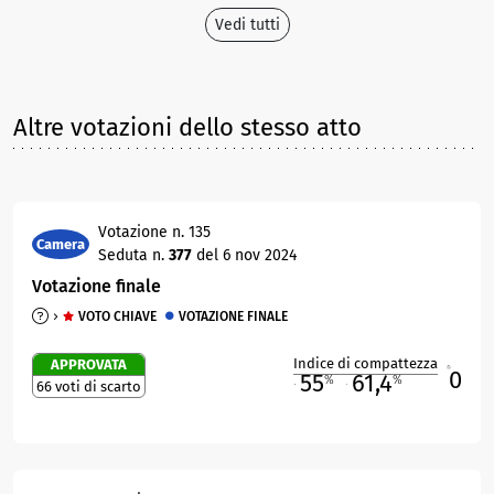
Vedi tutti
Altre votazioni dello stesso atto
Votazione n. 135
Camera
Seduta n.
377
del 6 nov 2024
Votazione finale
VOTO CHIAVE
VOTAZIONE FINALE
Indice di compattezza
APPROVATA
0
R
55
61,4
%
%
66 voti di scarto
M
O