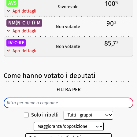
100
AVS
%
Favorevole
Apri dettagli
90
NM(N-C-U-I)-M
%
Non votante
Apri dettagli
85,7
IV-C-RE
%
Non votante
Apri dettagli
Come hanno votato i deputati
FILTRA PER
Solo i ribelli