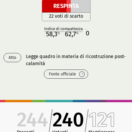
RESPINTA
22 voti di scarto
Indice di compattezza
0
R
58,3
62,7
%
%
M
O
Legge quadro in materia di ricostruzione post-
Atto
calamità
Fonte ufficiale
244
240
121