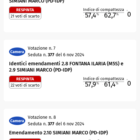
SIMIANI MARCO (PD-IDP)
Indice di compattezza
RESPINTA
0
R
57,4
62,7
%
%
21 voti di scarto
M
O
Votazione n. 7
Camera
Seduta n.
377
del 6 nov 2024
Identici emendamenti 2.8 FONTANA ILARIA (M5S) e
2.9 SIMIANI MARCO (PD-IDP)
Indice di compattezza
RESPINTA
0
R
57,9
61,4
%
%
22 voti di scarto
M
O
Votazione n. 8
Camera
Seduta n.
377
del 6 nov 2024
Emendamento 2.10 SIMIANI MARCO (PD-IDP)