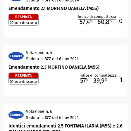
Seduta n.
377
del 6 nov 2024
Emendamento 2.1 MORFINO DANIELA (M5S)
Indice di compattezza
RESPINTA
0
R
57,4
60,8
%
%
22 voti di scarto
M
O
Votazione n. 4
Camera
Seduta n.
377
del 6 nov 2024
Emendamento 2.3 MORFINO DANIELA (M5S)
Indice di compattezza
RESPINTA
1
R
57
39,9
%
%
51 voti di scarto
M
O
Votazione n. 6
Camera
Seduta n.
377
del 6 nov 2024
Identici emendamenti 2.5 FONTANA ILARIA (M5S) e 2.6