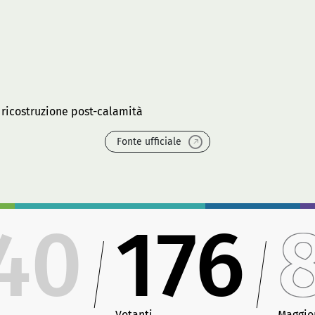
 ricostruzione post-calamità
Fonte ufficiale
40
176
Votanti
Maggio