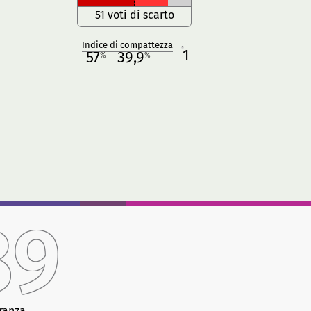
51 voti di scarto
Indice di compattezza
1
R
57
39,9
%
%
M
O
89
ranza