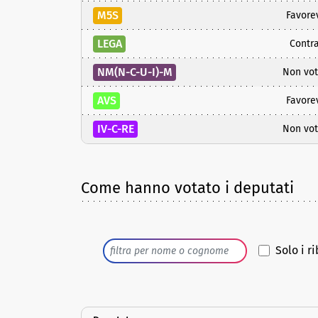
M5S
Favore
LEGA
Contra
NM(N-C-U-I)-M
Non vot
AVS
Favore
IV-C-RE
Non vot
Come hanno votato i deputati
Solo i ri