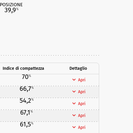
POSIZIONE
39,9
%
Indice di compattezza
Dettaglio
70
%
Apri
66,7
%
Apri
54,2
%
Apri
67,1
%
Apri
61,5
%
Apri