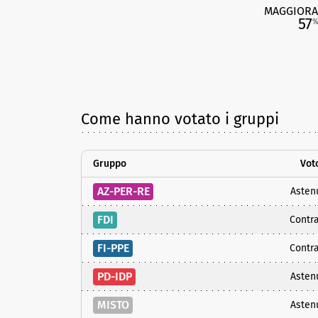
MAGGIORA
57
Come hanno votato i gruppi
Gruppo
Vot
AZ-PER-RE
Asten
FDI
Contra
FI-PPE
Contra
PD-IDP
Asten
MISTO
Asten