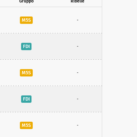
Gruppo
Ribelle
M5S
-
FDI
-
M5S
-
FDI
-
M5S
-