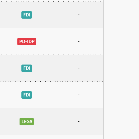
FDI
-
PD-IDP
-
FDI
-
FDI
-
LEGA
-