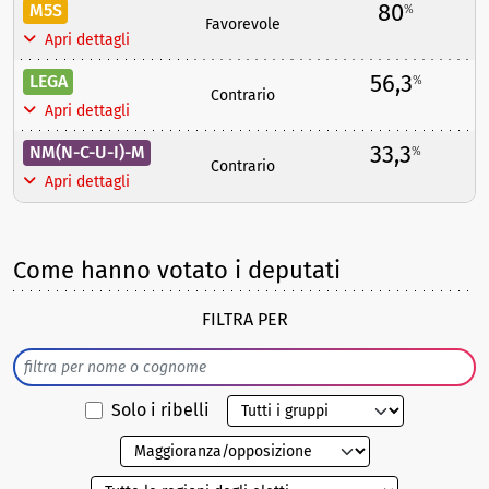
80
M5S
%
Favorevole
Apri dettagli
56,3
LEGA
%
Contrario
Apri dettagli
33,3
NM(N-C-U-I)-M
%
Contrario
Apri dettagli
Come hanno votato i deputati
FILTRA PER
Solo i ribelli