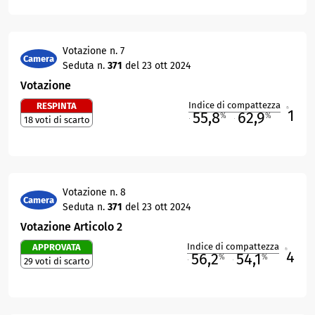
Votazione n. 7
Camera
Seduta n.
371
del 23 ott 2024
Votazione
Indice di compattezza
RESPINTA
1
R
55,8
62,9
%
%
18 voti di scarto
M
O
Votazione n. 8
Camera
Seduta n.
371
del 23 ott 2024
Votazione Articolo 2
Indice di compattezza
APPROVATA
4
R
56,2
54,1
%
%
29 voti di scarto
M
O