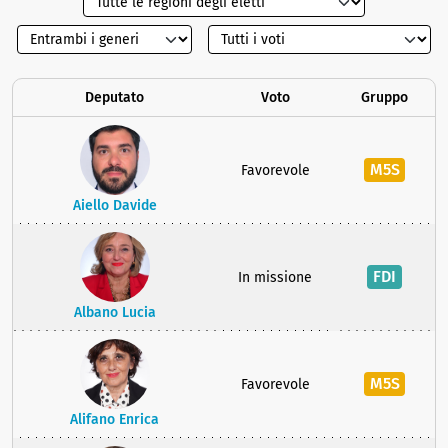
Deputato
Voto
Gruppo
M5S
Favorevole
Aiello Davide
FDI
In missione
Albano Lucia
M5S
Favorevole
Alifano Enrica