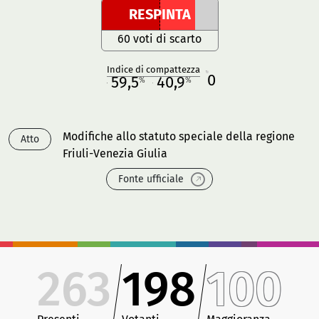
RESPINTA
60 voti di scarto
Indice di compattezza
0
R
59,5
40,9
%
%
M
O
Modifiche allo statuto speciale della regione
Atto
Friuli-Venezia Giulia
Fonte ufficiale
263
198
100