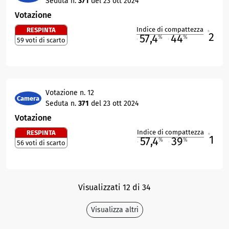
Seduta n.
371
del 23 ott 2024
Votazione
Indice di compattezza
RESPINTA
2
R
57,4
44
%
%
59 voti di scarto
M
O
Votazione n. 12
Camera
Seduta n.
371
del 23 ott 2024
Votazione
Indice di compattezza
RESPINTA
1
R
57,4
39
%
%
56 voti di scarto
M
O
Visualizzati 12 di 34
Visualizza altri