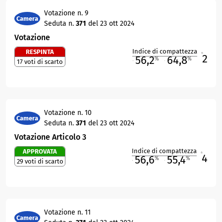
Votazione n. 9
Camera
Seduta n.
371
del 23 ott 2024
Votazione
Indice di compattezza
RESPINTA
2
R
56,2
64,8
%
%
17 voti di scarto
M
O
Votazione n. 10
Camera
Seduta n.
371
del 23 ott 2024
Votazione Articolo 3
Indice di compattezza
APPROVATA
4
R
56,6
55,4
%
%
29 voti di scarto
M
O
Votazione n. 11
Camera