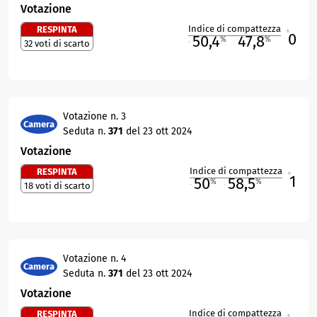
Votazione
Indice di compattezza
RESPINTA
0
R
50,4
47,8
%
%
32 voti di scarto
M
O
Votazione n. 3
Camera
Seduta n.
371
del 23 ott 2024
Votazione
Indice di compattezza
RESPINTA
1
R
50
58,5
%
%
18 voti di scarto
M
O
Votazione n. 4
Camera
Seduta n.
371
del 23 ott 2024
Votazione
Indice di compattezza
RESPINTA
R