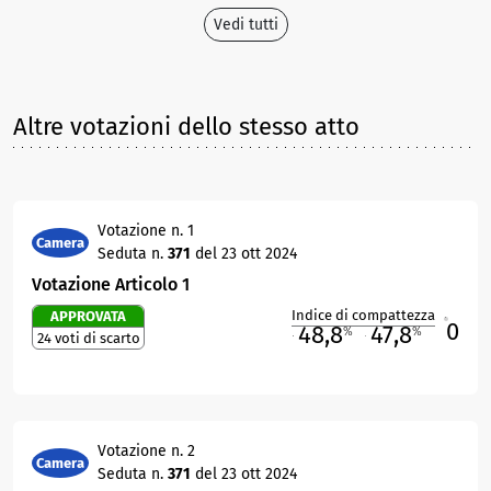
Vedi tutti
Altre votazioni dello stesso atto
Votazione n. 1
Camera
Seduta n.
371
del 23 ott 2024
Votazione Articolo 1
Indice di compattezza
APPROVATA
0
R
48,8
47,8
%
%
24 voti di scarto
M
O
Votazione n. 2
Camera
Seduta n.
371
del 23 ott 2024