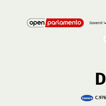
Governi
D
C.97
Camera