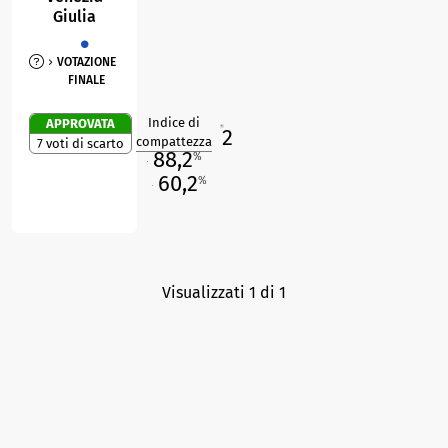
Giulia
VOTAZIONE
FINALE
Indice di
APPROVATA
2
R
compattezza
7 voti di scarto
88,2
%
M
60,2
%
O
Visualizzati 1 di 1