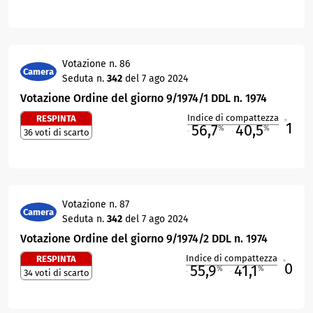
Votazione n. 86
Camera
Seduta n.
342
del 7 ago 2024
Votazione Ordine del giorno 9/1974/1 DDL n. 1974
Indice di compattezza
RESPINTA
1
R
56,7
40,5
%
%
36 voti di scarto
M
O
Votazione n. 87
Camera
Seduta n.
342
del 7 ago 2024
Votazione Ordine del giorno 9/1974/2 DDL n. 1974
Indice di compattezza
RESPINTA
0
R
55,9
41,1
%
%
34 voti di scarto
M
O