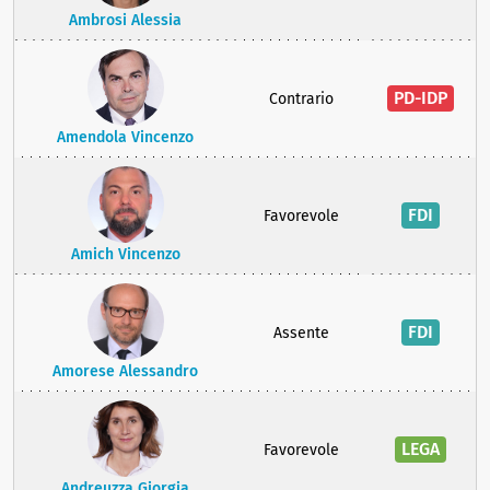
Ambrosi Alessia
PD-IDP
Contrario
Amendola Vincenzo
FDI
Favorevole
Amich Vincenzo
FDI
Assente
Amorese Alessandro
LEGA
Favorevole
Andreuzza Giorgia