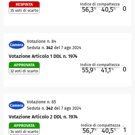
Indice di compattezza
RESPINTA
0
R
56,3
40,5
%
%
35 voti di scarto
M
O
Votazione n. 84
Camera
Seduta n.
342
del 7 ago 2024
Votazione Articolo 1 DDL n. 1974
Indice di compattezza
APPROVATA
0
R
55,9
41,1
%
%
32 voti di scarto
M
O
Votazione n. 85
Camera
Seduta n.
342
del 7 ago 2024
Votazione Articolo 2 DDL n. 1974
Indice di compattezza
APPROVATA
1
R
56,7
40,5
%
%
34 voti di scarto
M
O