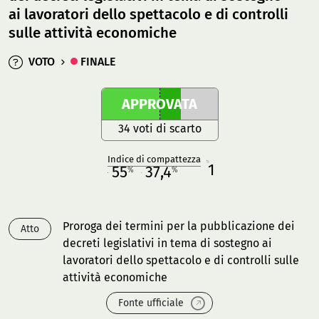
ai lavoratori dello spettacolo e di controlli
sulle attività economiche
VOTO
FINALE
APPROVATA
34 voti di scarto
Indice di compattezza
1
R
55
37,4
%
%
M
O
Proroga dei termini per la pubblicazione dei
Atto
decreti legislativi in tema di sostegno ai
lavoratori dello spettacolo e di controlli sulle
attività economiche
Fonte ufficiale