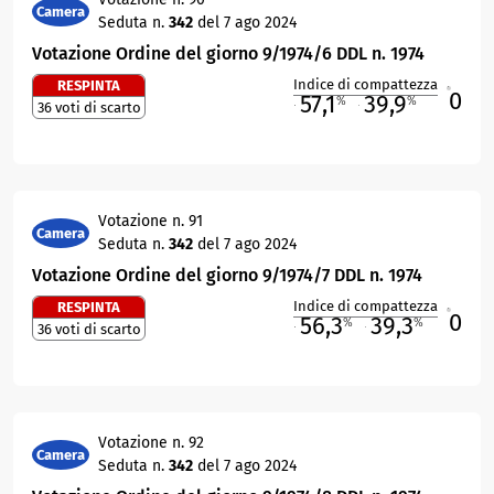
Camera
Seduta n.
342
del 7 ago 2024
Votazione Ordine del giorno 9/1974/6 DDL n. 1974
Indice di compattezza
RESPINTA
0
R
57,1
39,9
%
%
36 voti di scarto
M
O
Votazione n. 91
Camera
Seduta n.
342
del 7 ago 2024
Votazione Ordine del giorno 9/1974/7 DDL n. 1974
Indice di compattezza
RESPINTA
0
R
56,3
39,3
%
%
36 voti di scarto
M
O
Votazione n. 92
Camera
Seduta n.
342
del 7 ago 2024