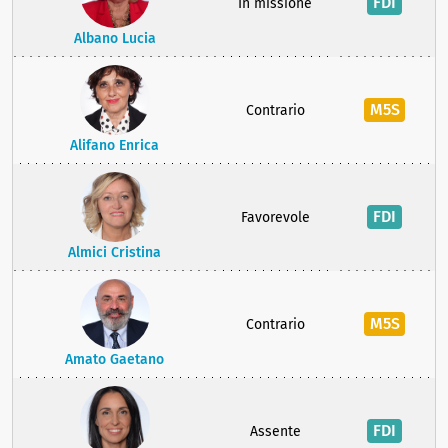
FDI
In missione
Albano Lucia
M5S
Contrario
Alifano Enrica
FDI
Favorevole
Almici Cristina
M5S
Contrario
Amato Gaetano
FDI
Assente