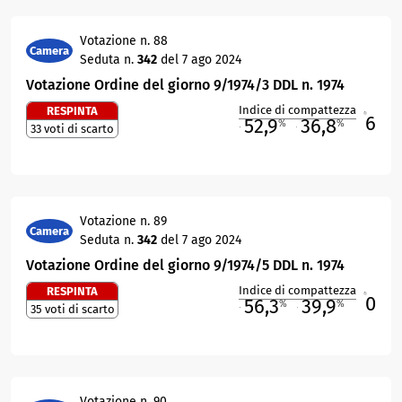
Votazione n. 88
Camera
Seduta n.
342
del 7 ago 2024
Votazione Ordine del giorno 9/1974/3 DDL n. 1974
Indice di compattezza
RESPINTA
6
R
52,9
36,8
%
%
33 voti di scarto
M
O
Votazione n. 89
Camera
Seduta n.
342
del 7 ago 2024
Votazione Ordine del giorno 9/1974/5 DDL n. 1974
Indice di compattezza
RESPINTA
0
R
56,3
39,9
%
%
35 voti di scarto
M
O
Votazione n. 90