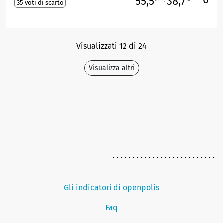
55,5
38,7
35 voti di scarto
M
O
Visualizzati 12 di 24
Visualizza altri
Gli indicatori di openpolis
Faq