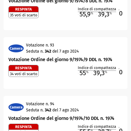
Votazione Ordine del giorno 9/1974/8 DDL n. 1974
Indice di compattezza
RESPINTA
0
R
55,9
39,3
%
%
35 voti di scarto
M
O
Votazione n. 93
Camera
Seduta n.
342
del 7 ago 2024
Votazione Ordine del giorno 9/1974/9 DDL n. 1974
Indice di compattezza
RESPINTA
0
R
55
39,3
%
%
34 voti di scarto
M
O
Votazione n. 94
Camera
Seduta n.
342
del 7 ago 2024
Votazione Ordine del giorno 9/1974/10 DDL n. 1974
Indice di compattezza
RESPINTA
0
R
%
%