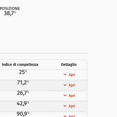
POSIZIONE
38,7
%
Indice di compattezza
Dettaglio
25
%
Apri
71,2
%
Apri
26,7
%
Apri
42,9
%
Apri
90,9
%
Apri