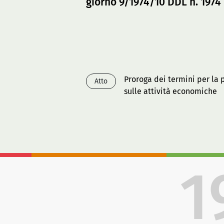
giorno 9/1974/10 DDL n. 1974
Proroga dei termini per la p
Atto
sulle attività economiche
1