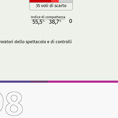
35 voti di scarto
Indice di compattezza
0
R
55,5
38,7
%
%
M
O
oratori dello spettacolo e di controlli
98