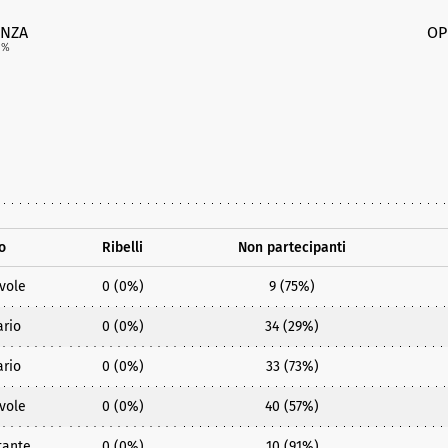
NZA
OP
5
%
o
Ribelli
Non partecipanti
vole
0 (0%)
9 (75%)
ario
0 (0%)
34 (29%)
ario
0 (0%)
33 (73%)
vole
0 (0%)
40 (57%)
tante
0 (0%)
10 (91%)