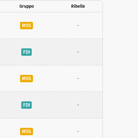
Gruppo
Ribelle
M5S
-
FDI
-
M5S
-
FDI
-
M5S
-