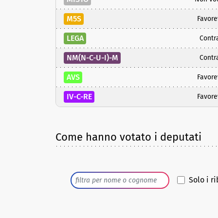
M5S
Favore
LEGA
Contr
NM(N-C-U-I)-M
Contr
AVS
Favore
IV-C-RE
Favore
Come hanno votato i deputati
Solo i ri