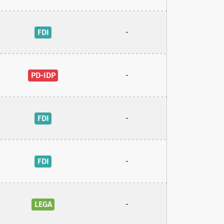
FDI
-
PD-IDP
-
FDI
-
FDI
-
LEGA
-