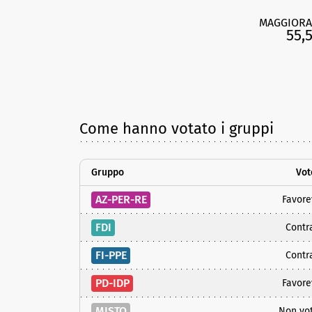
MAGGIORA
55,
Come hanno votato i gruppi
Gruppo
Vot
AZ-PER-RE
Favore
FDI
Contr
FI-PPE
Contr
PD-IDP
Favore
MISTO
Non vo