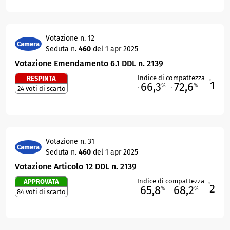
Votazione n. 12
Camera
Seduta n.
460
del 1 apr 2025
Votazione Emendamento 6.1 DDL n. 2139
Indice di compattezza
RESPINTA
1
R
66,3
72,6
%
%
24 voti di scarto
M
O
Votazione n. 31
Camera
Seduta n.
460
del 1 apr 2025
Votazione Articolo 12 DDL n. 2139
Indice di compattezza
APPROVATA
2
R
65,8
68,2
%
%
84 voti di scarto
M
O