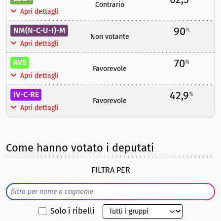
Contrario
Apri dettagli
90
NM(N-C-U-I)-M
%
Non votante
Apri dettagli
70
AVS
%
Favorevole
Apri dettagli
42,9
IV-C-RE
%
Favorevole
Apri dettagli
Come hanno votato i deputati
FILTRA PER
Solo i ribelli