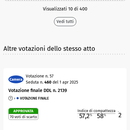
Visualizzati 10 di 400
Vedi tutti
Altre votazioni dello stesso atto
Votazione n. 57
Camera
Seduta n.
460
del 1 apr 2025
Votazione finale DDL n. 2139
VOTAZIONE FINALE
Indice di compattezza
APPROVATA
2
R
57,2
58
%
%
70 voti di scarto
M
O