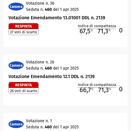
Votazione n. 36
Camera
Seduta n.
460
del 1 apr 2025
Votazione Emendamento 13.01001 DDL n. 2139
Indice di compattezza
RESPINTA
0
R
67,5
71,3
%
%
27 voti di scarto
M
O
Votazione n. 26
Camera
Seduta n.
460
del 1 apr 2025
Votazione Emendamento 12.1 DDL n. 2139
Indice di compattezza
RESPINTA
0
R
66,7
71,3
%
%
26 voti di scarto
M
O
Votazione n. 1
Camera
Seduta n.
460
del 1 apr 2025