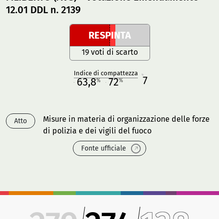
12.01 DDL n. 2139
RESPINTA
19 voti di scarto
Indice di compattezza
7
R
63,8
72
%
%
M
O
Misure in materia di organizzazione delle forze
Atto
di polizia e dei vigili del fuoco
Fonte ufficiale