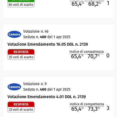
1
65,4
68,2
%
%
84 voti di scarto
M
O
Votazione n. 46
Camera
Seduta n.
460
del 1 apr 2025
Votazione Emendamento 16.05 DDL n. 2139
Indice di compattezza
RESPINTA
0
R
65,4
70,7
%
%
25 voti di scarto
M
O
Votazione n. 9
Camera
Seduta n.
460
del 1 apr 2025
Votazione Emendamento 4.01 DDL n. 2139
Indice di compattezza
RESPINTA
3
R
65,4
73,3
%
%
23 voti di scarto
M
O