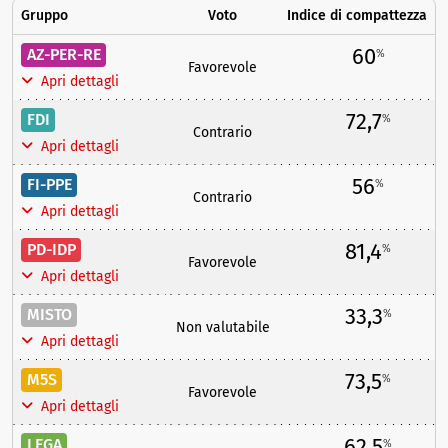
Gruppo
Voto
Indice di compattezza
60
AZ-PER-RE
%
Favorevole
Apri dettagli
72,7
FDI
%
Contrario
Apri dettagli
56
FI-PPE
%
Contrario
Apri dettagli
81,4
PD-IDP
%
Favorevole
Apri dettagli
33,3
MISTO
%
Non valutabile
Apri dettagli
73,5
M5S
%
Favorevole
Apri dettagli
62,5
LEGA
%