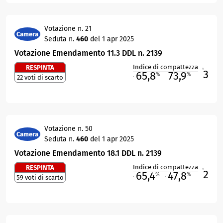
Votazione n. 21
Camera
Seduta n.
460
del 1 apr 2025
Votazione Emendamento 11.3 DDL n. 2139
Indice di compattezza
RESPINTA
3
R
65,8
73,9
%
%
22 voti di scarto
M
O
Votazione n. 50
Camera
Seduta n.
460
del 1 apr 2025
Votazione Emendamento 18.1 DDL n. 2139
Indice di compattezza
RESPINTA
2
R
65,4
47,8
%
%
59 voti di scarto
M
O