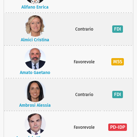
Alifano Enrica
FDI
Contrario
Almici Cristina
M5S
Favorevole
Amato Gaetano
FDI
Contrario
Ambrosi Alessia
PD-IDP
Favorevole