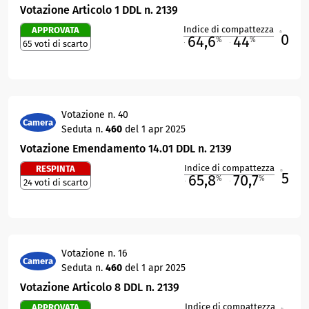
Votazione Articolo 1 DDL n. 2139
Indice di compattezza
APPROVATA
0
R
64,6
44
%
%
65 voti di scarto
M
O
Votazione n. 40
Camera
Seduta n.
460
del 1 apr 2025
Votazione Emendamento 14.01 DDL n. 2139
Indice di compattezza
RESPINTA
5
R
65,8
70,7
%
%
24 voti di scarto
M
O
Votazione n. 16
Camera
Seduta n.
460
del 1 apr 2025
Votazione Articolo 8 DDL n. 2139
Indice di compattezza
APPROVATA
R