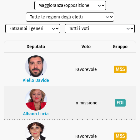
Deputato
Voto
Gruppo
M5S
Favorevole
Aiello Davide
FDI
In missione
Albano Lucia
M5S
Favorevole