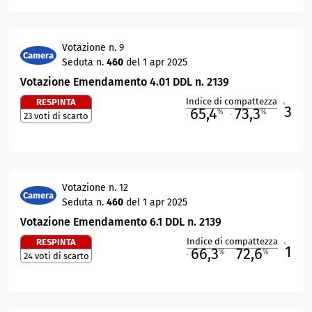
Votazione n. 9
Camera
Seduta n.
460
del 1 apr 2025
Votazione Emendamento 4.01 DDL n. 2139
Indice di compattezza
RESPINTA
3
R
65,4
73,3
%
%
23 voti di scarto
M
O
Votazione n. 12
Camera
Seduta n.
460
del 1 apr 2025
Votazione Emendamento 6.1 DDL n. 2139
Indice di compattezza
RESPINTA
1
R
66,3
72,6
%
%
24 voti di scarto
M
O