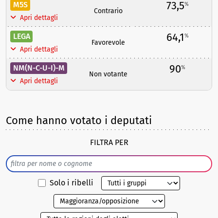
73,5
M5S
%
Contrario
Apri dettagli
64,1
LEGA
%
Favorevole
Apri dettagli
90
NM(N-C-U-I)-M
%
Non votante
Apri dettagli
Come hanno votato i deputati
FILTRA PER
Solo i ribelli