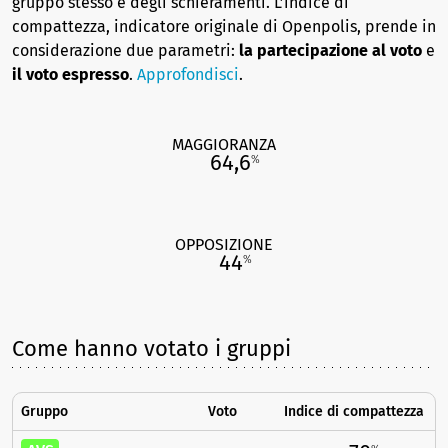
gruppo stesso e degli schieramenti. L’indice di
compattezza, indicatore originale di Openpolis, prende in
considerazione due parametri:
la partecipazione al voto
e
il voto espresso
.
Approfondisci
.
MAGGIORANZA
64,6
%
OPPOSIZIONE
44
%
Come hanno votato i gruppi
Gruppo
Voto
Indice di compattezza