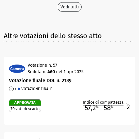
Vedi tutti
Altre votazioni dello stesso atto
Votazione n. 57
Camera
Seduta n.
460
del 1 apr 2025
Votazione finale DDL n. 2139
VOTAZIONE FINALE
Indice di compattezza
APPROVATA
2
R
57,2
58
%
%
70 voti di scarto
M
O