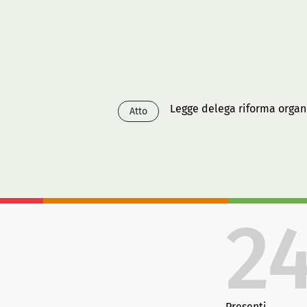
Legge delega riforma organi
Atto
2
Presenti