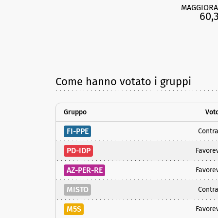
MAGGIORA
60,
Come hanno votato i gruppi
Gruppo
Vot
FI-PPE
Contra
PD-IDP
Favore
AZ-PER-RE
Favore
MISTO
Contra
M5S
Favore