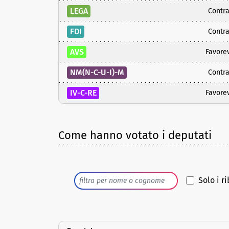
LEGA
Contra
FDI
Contra
AVS
Favore
NM(N-C-U-I)-M
Contra
IV-C-RE
Favore
Come hanno votato i deputati
Solo i ri