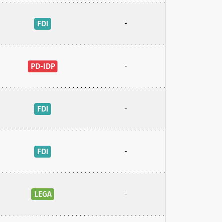
FDI
-
PD-IDP
-
FDI
-
FDI
-
LEGA
-