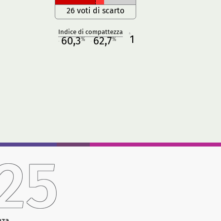
26 voti di scarto
Indice di compattezza
1
R
60,3
62,7
%
%
M
O
25
nza