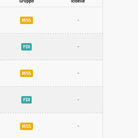
Gruppo
Ribelle
M5S
-
FDI
-
M5S
-
FDI
-
M5S
-