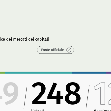
ca dei mercati dei capitali
Fonte ufficiale
49
248
1
Votanti
Maggiora