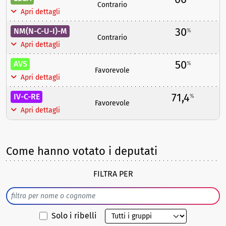
Contrario
Apri dettagli
30
NM(N-C-U-I)-M
%
Contrario
Apri dettagli
50
AVS
%
Favorevole
Apri dettagli
71,4
IV-C-RE
%
Favorevole
Apri dettagli
Come hanno votato i deputati
FILTRA PER
Solo i ribelli