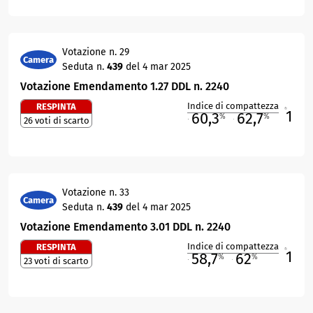
Votazione n. 29
Camera
Seduta n.
439
del 4 mar 2025
Votazione Emendamento 1.27 DDL n. 2240
Indice di compattezza
RESPINTA
1
R
60,3
62,7
%
%
26 voti di scarto
M
O
Votazione n. 33
Camera
Seduta n.
439
del 4 mar 2025
Votazione Emendamento 3.01 DDL n. 2240
Indice di compattezza
RESPINTA
1
R
58,7
62
%
%
23 voti di scarto
M
O