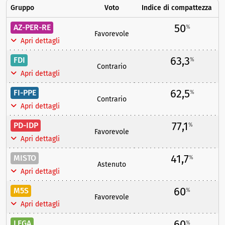
Gruppo
Voto
Indice di compattezza
50
AZ-PER-RE
%
Favorevole
Apri dettagli
63,3
FDI
%
Contrario
Apri dettagli
62,5
FI-PPE
%
Contrario
Apri dettagli
77,1
PD-IDP
%
Favorevole
Apri dettagli
41,7
MISTO
%
Astenuto
Apri dettagli
60
M5S
%
Favorevole
Apri dettagli
60
LEGA
%