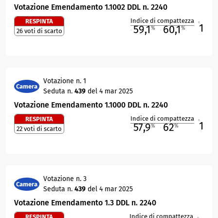
Votazione Emendamento 1.1002 DDL n. 2240
Indice di compattezza
RESPINTA
1
R
59,1
60,1
%
%
26 voti di scarto
M
O
Votazione n. 1
Camera
Seduta n.
439
del 4 mar 2025
Votazione Emendamento 1.1000 DDL n. 2240
Indice di compattezza
RESPINTA
1
R
57,9
62
%
%
22 voti di scarto
M
O
Votazione n. 3
Camera
Seduta n.
439
del 4 mar 2025
Votazione Emendamento 1.3 DDL n. 2240
Indice di compattezza
RESPINTA
R