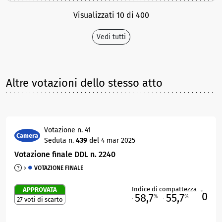
Visualizzati 10 di 400
Vedi tutti
Altre votazioni dello stesso atto
Votazione n. 41
Camera
Seduta n.
439
del 4 mar 2025
Votazione finale DDL n. 2240
VOTAZIONE FINALE
Indice di compattezza
APPROVATA
0
R
58,7
55,7
%
%
27 voti di scarto
M
O