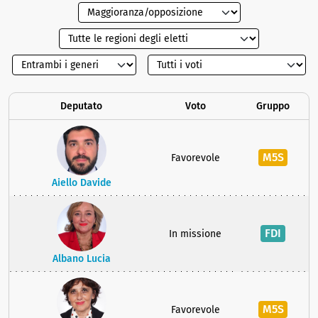
Deputato
Voto
Gruppo
M5S
Favorevole
Aiello Davide
FDI
In missione
Albano Lucia
M5S
Favorevole