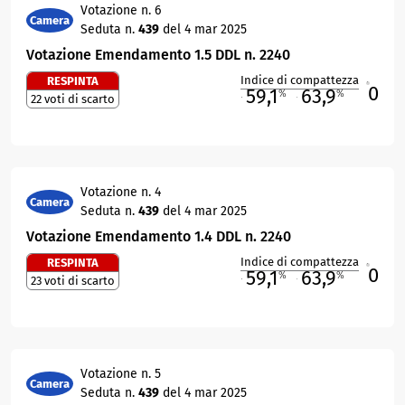
Votazione n. 6
Camera
Seduta n.
439
del 4 mar 2025
Votazione Emendamento 1.5 DDL n. 2240
Indice di compattezza
RESPINTA
0
R
59,1
63,9
%
%
22 voti di scarto
M
O
Votazione n. 4
Camera
Seduta n.
439
del 4 mar 2025
Votazione Emendamento 1.4 DDL n. 2240
Indice di compattezza
RESPINTA
0
R
59,1
63,9
%
%
23 voti di scarto
M
O
Votazione n. 5
Camera
Seduta n.
439
del 4 mar 2025