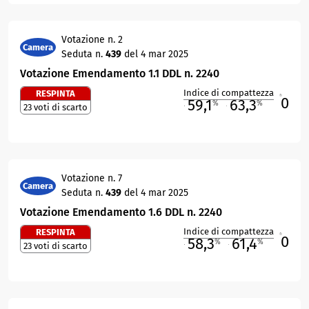
Votazione n. 2
Camera
Seduta n.
439
del 4 mar 2025
Votazione Emendamento 1.1 DDL n. 2240
Indice di compattezza
RESPINTA
0
R
59,1
63,3
%
%
23 voti di scarto
M
O
Votazione n. 7
Camera
Seduta n.
439
del 4 mar 2025
Votazione Emendamento 1.6 DDL n. 2240
Indice di compattezza
RESPINTA
0
R
58,3
61,4
%
%
23 voti di scarto
M
O