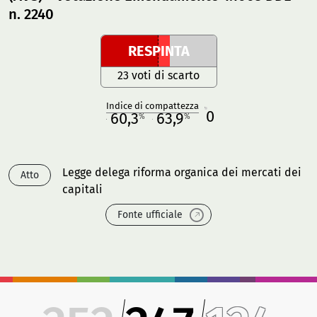
n. 2240
RESPINTA
23 voti di scarto
Indice di compattezza
0
R
60,3
63,9
%
%
M
O
Legge delega riforma organica dei mercati dei
Atto
capitali
Fonte ufficiale