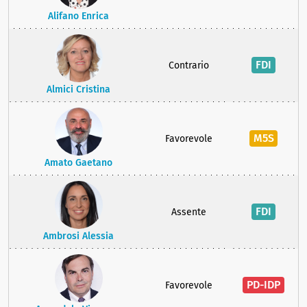
Alifano Enrica
FDI
Contrario
Almici Cristina
M5S
Favorevole
Amato Gaetano
FDI
Assente
Ambrosi Alessia
PD-IDP
Favorevole