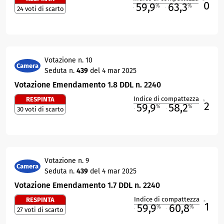
0
59,9
63,3
%
%
24 voti di scarto
M
O
Votazione n. 10
Camera
Seduta n.
439
del 4 mar 2025
Votazione Emendamento 1.8 DDL n. 2240
Indice di compattezza
RESPINTA
2
R
59,9
58,2
%
%
30 voti di scarto
M
O
Votazione n. 9
Camera
Seduta n.
439
del 4 mar 2025
Votazione Emendamento 1.7 DDL n. 2240
Indice di compattezza
RESPINTA
1
R
59,9
60,8
%
%
27 voti di scarto
M
O