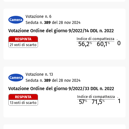
Votazione n. 6
Camera
Seduta n.
389
del 28 nov 2024
Votazione Ordine del giorno 9/2022/14 DDL n. 2022
Indice di compattezza
RESPINTA
0
R
56,2
60,1
%
%
21 voti di scarto
M
O
Votazione n. 13
Camera
Seduta n.
389
del 28 nov 2024
Votazione Ordine del giorno 9/2022/33 DDL n. 2022
Indice di compattezza
RESPINTA
1
R
57
71,5
%
%
13 voti di scarto
M
O