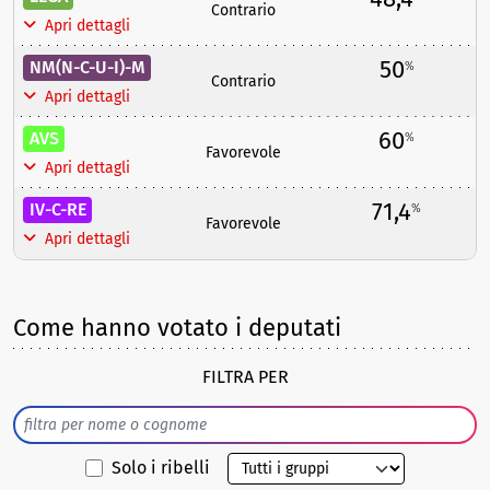
Contrario
Apri dettagli
50
NM(N-C-U-I)-M
%
Contrario
Apri dettagli
60
AVS
%
Favorevole
Apri dettagli
71,4
IV-C-RE
%
Favorevole
Apri dettagli
Come hanno votato i deputati
FILTRA PER
Solo i ribelli