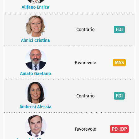
Alifano Enrica
FDI
Contrario
Almici Cristina
M5S
Favorevole
Amato Gaetano
FDI
Contrario
Ambrosi Alessia
PD-IDP
Favorevole