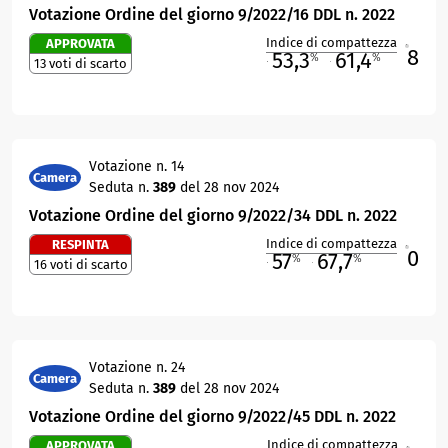
Votazione Ordine del giorno 9/2022/16 DDL n. 2022
Indice di compattezza
APPROVATA
8
R
53,3
61,4
%
%
13 voti di scarto
M
O
Votazione n. 14
Camera
Seduta n.
389
del 28 nov 2024
Votazione Ordine del giorno 9/2022/34 DDL n. 2022
Indice di compattezza
RESPINTA
0
R
57
67,7
%
%
16 voti di scarto
M
O
Votazione n. 24
Camera
Seduta n.
389
del 28 nov 2024
Votazione Ordine del giorno 9/2022/45 DDL n. 2022
Indice di compattezza
APPROVATA
R