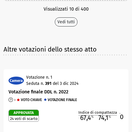
Visualizzati 10 di 400
Vedi tutti
Altre votazioni dello stesso atto
Votazione n. 1
Camera
Seduta n.
391
del 3 dic 2024
Votazione finale DDL n. 2022
VOTO CHIAVE
VOTAZIONE FINALE
Indice di compattezza
APPROVATA
0
R
67,4
74,1
%
%
24 voti di scarto
M
O