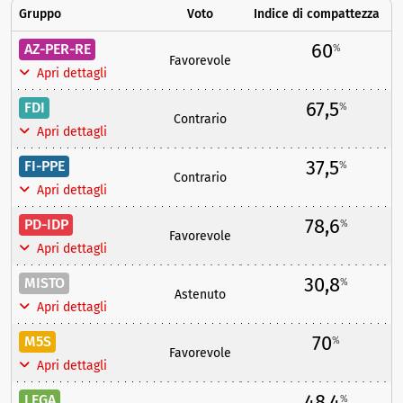
Gruppo
Voto
Indice di compattezza
60
AZ-PER-RE
%
Favorevole
Apri dettagli
67,5
FDI
%
Contrario
Apri dettagli
37,5
FI-PPE
%
Contrario
Apri dettagli
78,6
PD-IDP
%
Favorevole
Apri dettagli
30,8
MISTO
%
Astenuto
Apri dettagli
70
M5S
%
Favorevole
Apri dettagli
48,4
LEGA
%