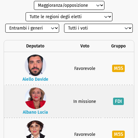
Deputato
Voto
Gruppo
M5S
Favorevole
Aiello Davide
FDI
In missione
Albano Lucia
M5S
Favorevole