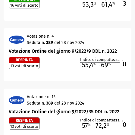
3
53,3
61,4
%
%
16 voti di scarto
M
O
Votazione n. 4
Camera
Seduta n.
389
del 28 nov 2024
Votazione Ordine del giorno 9/2022/9 DDL n. 2022
Indice di compattezza
RESPINTA
0
R
55,4
69
%
%
13 voti di scarto
M
O
Votazione n. 15
Camera
Seduta n.
389
del 28 nov 2024
Votazione Ordine del giorno 9/2022/35 DDL n. 2022
Indice di compattezza
RESPINTA
0
R
57
72,2
%
%
13 voti di scarto
M
O