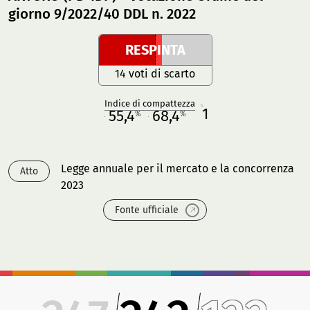
giorno 9/2022/40 DDL n. 2022
RESPINTA
14 voti di scarto
Indice di compattezza
1
R
55,4
68,4
%
%
M
O
Legge annuale per il mercato e la concorrenza
Atto
2023
Fonte ufficiale