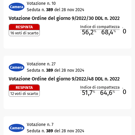
Votazione n. 10
Camera
Seduta n.
389
del 28 nov 2024
Votazione Ordine del giorno 9/2022/30 DDL n. 2022
Indice di compattezza
RESPINTA
0
R
56,2
68,4
%
%
16 voti di scarto
M
O
Votazione n. 27
Camera
Seduta n.
389
del 28 nov 2024
Votazione Ordine del giorno 9/2022/48 DDL n. 2022
Indice di compattezza
RESPINTA
0
R
51,7
64,6
%
%
12 voti di scarto
M
O
Votazione n. 7
Camera
Seduta n.
389
del 28 nov 2024