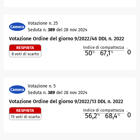
Votazione n. 25
Camera
Seduta n.
389
del 28 nov 2024
Votazione Ordine del giorno 9/2022/46 DDL n. 2022
Indice di compattezza
RESPINTA
0
R
50
67,1
%
%
8 voti di scarto
M
O
Votazione n. 5
Camera
Seduta n.
389
del 28 nov 2024
Votazione Ordine del giorno 9/2022/13 DDL n. 2022
Indice di compattezza
RESPINTA
0
R
56,2
68,4
%
%
15 voti di scarto
M
O