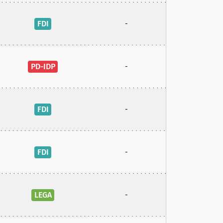
FDI
-
PD-IDP
-
FDI
-
FDI
-
LEGA
-