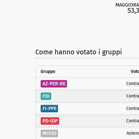
MAGGIORA
53,
Come hanno votato i gruppi
Gruppo
Vot
AZ-PER-RE
Contra
FDI
Contra
FI-PPE
Contra
PD-IDP
Contra
MISTO
Asten