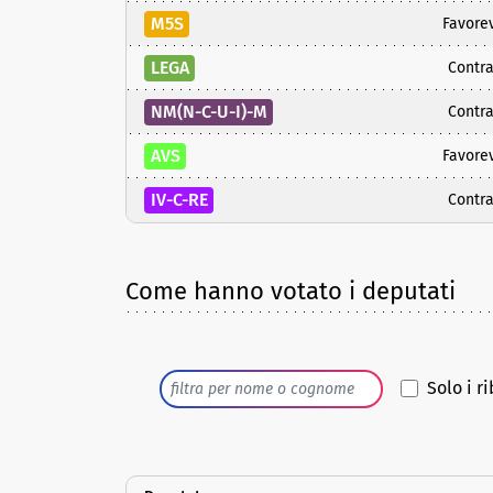
M5S
Favore
LEGA
Contra
NM(N-C-U-I)-M
Contra
AVS
Favore
IV-C-RE
Contra
Come hanno votato i deputati
Solo i ri