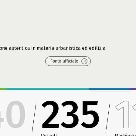
ione autentica in materia urbanistica ed edilizia
Fonte ufficiale
40
235
1
Votanti
Maggiora