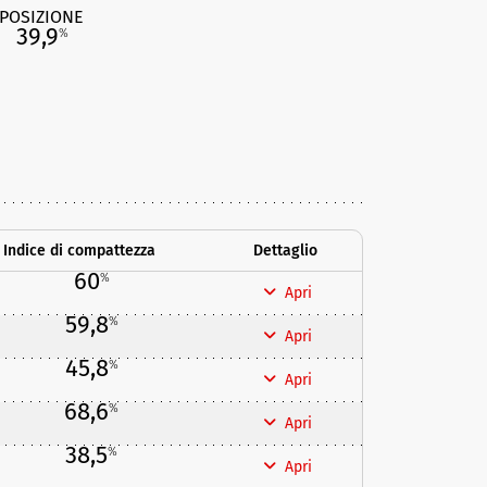
POSIZIONE
39,9
%
Indice di compattezza
Dettaglio
60
%
Apri
59,8
%
Apri
45,8
%
Apri
68,6
%
Apri
38,5
%
Apri