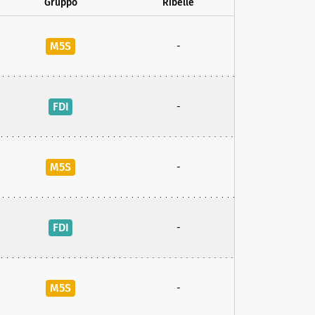
Gruppo
Ribelle
M5S
-
FDI
-
M5S
-
FDI
-
M5S
-