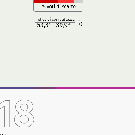
75 voti di scarto
Indice di compattezza
0
R
53,3
39,9
%
%
M
O
18
nza