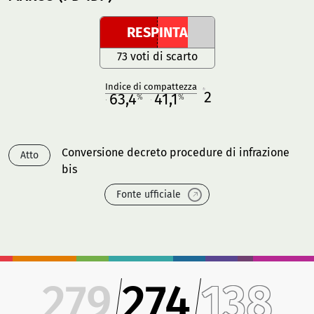
RESPINTA
73 voti di scarto
Indice di compattezza
2
R
63,4
41,1
%
%
M
O
Conversione decreto procedure di infrazione
Atto
bis
Fonte ufficiale
279
274
138