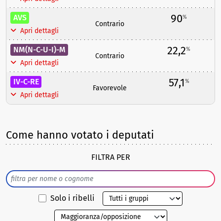
90
AVS
%
Contrario
Apri dettagli
22,2
NM(N-C-U-I)-M
%
Contrario
Apri dettagli
57,1
IV-C-RE
%
Favorevole
Apri dettagli
Come hanno votato i deputati
FILTRA PER
Solo i ribelli