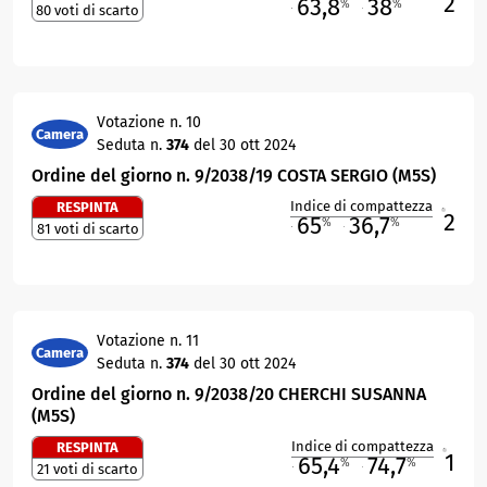
2
63,8
38
%
%
80 voti di scarto
M
O
Votazione n. 10
Camera
Seduta n.
374
del 30 ott 2024
Ordine del giorno n. 9/2038/19 COSTA SERGIO (M5S)
Indice di compattezza
RESPINTA
2
R
65
36,7
%
%
81 voti di scarto
M
O
Votazione n. 11
Camera
Seduta n.
374
del 30 ott 2024
Ordine del giorno n. 9/2038/20 CHERCHI SUSANNA
(M5S)
Indice di compattezza
RESPINTA
1
R
65,4
74,7
%
%
21 voti di scarto
M
O