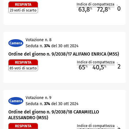
Indice di compattezza
RESPINTA
0
R
63,8
72,8
%
%
23 voti di scarto
M
O
Votazione n. 8
Camera
Seduta n.
374
del 30 ott 2024
Ordine del giorno n. 9/2038/17 ALIFANO ENRICA (M5S)
Indice di compattezza
RESPINTA
2
R
65
40,5
%
%
85 voti di scarto
M
O
Votazione n. 9
Camera
Seduta n.
374
del 30 ott 2024
Ordine del giorno n. 9/2038/18 CARAMIELLO
ALESSANDRO (M5S)
Indice di compattezza
RESPINTA
R