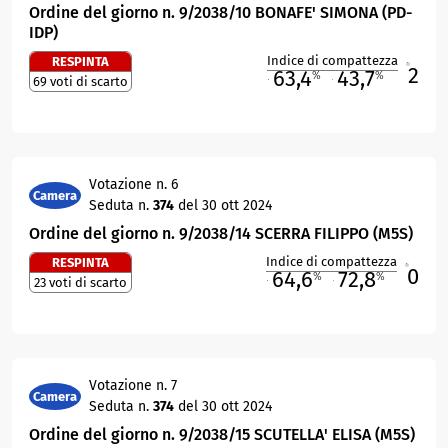
Ordine del giorno n. 9/2038/10 BONAFE' SIMONA (PD-
IDP)
Indice di compattezza
RESPINTA
2
R
63,4
43,7
%
%
69 voti di scarto
M
O
Votazione n. 6
Camera
Seduta n.
374
del 30 ott 2024
Ordine del giorno n. 9/2038/14 SCERRA FILIPPO (M5S)
Indice di compattezza
RESPINTA
0
R
64,6
72,8
%
%
23 voti di scarto
M
O
Votazione n. 7
Camera
Seduta n.
374
del 30 ott 2024
Ordine del giorno n. 9/2038/15 SCUTELLA' ELISA (M5S)