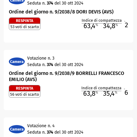
Camera
Seduta n.
374
del 30 ott 2024
Ordine del giorno n. 9/2038/8 DORI DEVIS (AVS)
Indice di compattezza
RESPINTA
2
R
63,4
34,8
%
%
53 voti di scarto
M
O
Votazione n. 3
Camera
Seduta n.
374
del 30 ott 2024
Ordine del giorno n. 9/2038/9 BORRELLI FRANCESCO
EMILIO (AVS)
Indice di compattezza
RESPINTA
6
R
63,8
35,4
%
%
56 voti di scarto
M
O
Votazione n. 4
Camera
Seduta n.
374
del 30 ott 2024