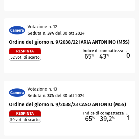
Votazione n. 12
Camera
Seduta n.
374
del 30 ott 2024
Ordine del giorno n. 9/2038/22 IARIA ANTONINO (M5S)
Indice di compattezza
RESPINTA
0
R
65
43
%
%
52 voti di scarto
M
O
Votazione n. 13
Camera
Seduta n.
374
del 30 ott 2024
Ordine del giorno n. 9/2038/23 CASO ANTONIO (M5S)
Indice di compattezza
RESPINTA
1
R
65
39,2
%
%
50 voti di scarto
M
O