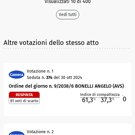
Visualizzati 10 di 400
Vedi tutti
Altre votazioni dello stesso atto
Votazione n. 1
Camera
Seduta n.
374
del 30 ott 2024
Ordine del giorno n. 9/2038/6 BONELLI ANGELO (AVS)
Indice di compattezza
RESPINTA
0
R
61,3
37,3
%
%
81 voti di scarto
M
O
Votazione n. 2