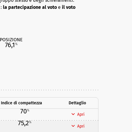
gruppo stesso e degli schieramenti.
i:
la partecipazione al voto
e
il voto
POSIZIONE
76,1
%
Indice di compattezza
Dettaglio
70
%
Apri
75,2
%
Apri