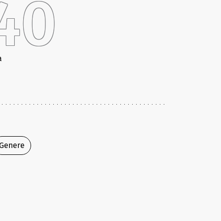
40
a
Genere