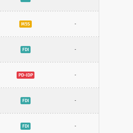
M5S
-
FDI
-
PD-IDP
-
FDI
-
FDI
-