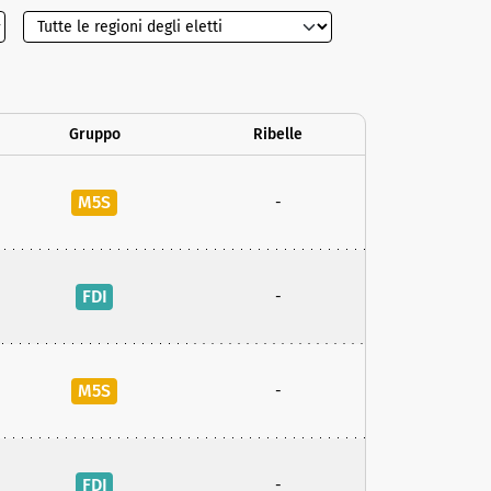
Gruppo
Ribelle
M5S
-
FDI
-
M5S
-
FDI
-