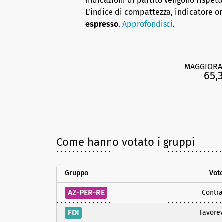
indicazioni di partito vengono rispett
L’indice di compattezza, indicatore o
espresso
.
Approfondisci
.
MAGGIORA
65,
Come hanno votato i gruppi
Gruppo
Vot
AZ-PER-RE
Contra
FDI
Favore