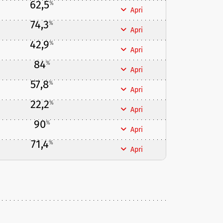
62,5
%
Apri
74,3
%
Apri
42,9
%
Apri
84
%
Apri
57,8
%
Apri
22,2
%
Apri
90
%
Apri
71,4
%
Apri