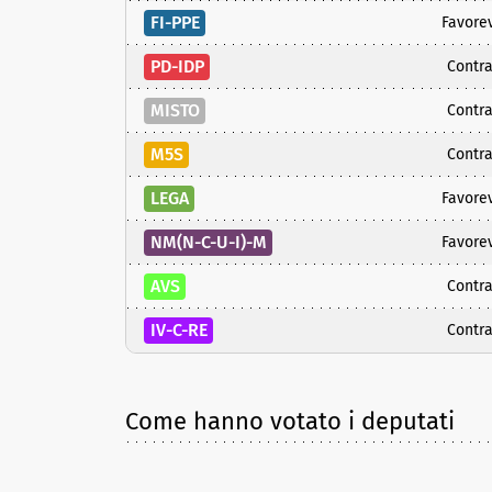
FI-PPE
Favore
PD-IDP
Contra
MISTO
Contra
M5S
Contra
LEGA
Favore
NM(N-C-U-I)-M
Favore
AVS
Contra
IV-C-RE
Contra
Come hanno votato i deputati