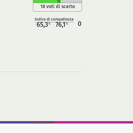
18 voti di scarto
Indice di compattezza
0
R
65,3
76,1
%
%
M
O