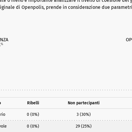
ate o meno è importante analizzare il livello di coesione del 
riginale di Openpolis, prende in considerazione due parametr
NZA
OP
3
%
o
Ribelli
Non partecipanti
rio
0 (0%)
3 (30%)
vole
0 (0%)
29 (25%)