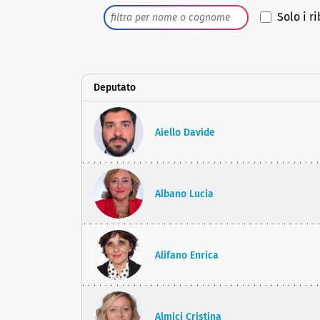
Solo i ri
Deputato
Aiello Davide
Albano Lucia
Alifano Enrica
Almici Cristina