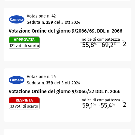
Votazione n. 42
Camera
Seduta n.
359
del 3 ott 2024
Votazione Ordine del giorno 9/2066/69, DDL n. 2066
Indice di compattezza
APPROVATA
2
R
55,8
69,2
%
%
121 voti di scarto
M
O
Votazione n. 24
Camera
Seduta n.
359
del 3 ott 2024
Votazione Ordine del giorno 9/2066/32 DDL n. 2066
Indice di compattezza
RESPINTA
2
R
59,1
55,4
%
%
33 voti di scarto
M
O