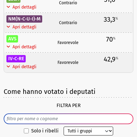
Contrario
Apri dettagli
33,3
NM(N-C-U-I)-M
%
Contrario
Apri dettagli
70
AVS
%
Favorevole
Apri dettagli
42,9
IV-C-RE
%
Favorevole
Apri dettagli
Come hanno votato i deputati
FILTRA PER
Solo i ribelli