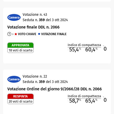
Votazione n. 43
Camera
Seduta n.
359
del 3 ott 2024
Votazione finale DDL n. 2066
VOTO CHIAVE
VOTAZIONE FINALE
Indice di compattezza
APPROVATA
0
R
55,4
60,4
%
%
18 voti di scarto
M
O
Votazione n. 22
Camera
Seduta n.
359
del 3 ott 2024
Votazione Ordine del giorno 9/2066/28 DDL n. 2066
Indice di compattezza
RESPINTA
0
R
58,7
65,4
%
%
20 voti di scarto
M
O