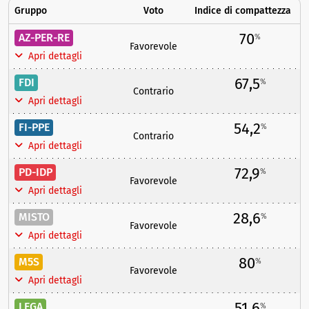
Gruppo
Voto
Indice di compattezza
70
AZ-PER-RE
%
Favorevole
Apri dettagli
67,5
FDI
%
Contrario
Apri dettagli
54,2
FI-PPE
%
Contrario
Apri dettagli
72,9
PD-IDP
%
Favorevole
Apri dettagli
28,6
MISTO
%
Favorevole
Apri dettagli
80
M5S
%
Favorevole
Apri dettagli
51,6
LEGA
%