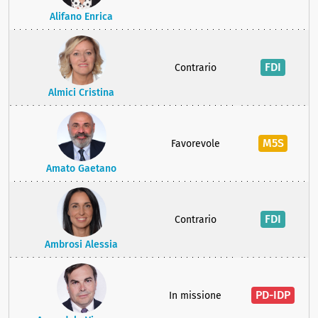
Alifano Enrica
FDI
Contrario
Almici Cristina
M5S
Favorevole
Amato Gaetano
FDI
Contrario
Ambrosi Alessia
PD-IDP
In missione