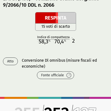
9/2066/10 DDL n. 2066
RESPINTA
15 voti di scarto
Indice di compattezza
2
R
58,3
70,4
%
%
M
O
Conversione Dl omnibus (misure fiscali ed
Atto
economiche)
Fonte ufficiale