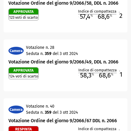
Votazione Ordine del giorno 9/2066/58, DDL n. 2066
Indice di compattezza
APPROVATA
2
R
57,4
68,6
%
%
123 voti di scarto
M
O
Votazione n. 28
Camera
Seduta n.
359
del 3 ott 2024
Votazione Ordine del giorno 9/2066/49, DDL n. 2066
Indice di compattezza
APPROVATA
1
R
58,3
68,6
%
%
124 voti di scarto
M
O
Votazione n. 40
Camera
Seduta n.
359
del 3 ott 2024
Votazione Ordine del giorno 9/2066/67 DDL n. 2066
Indice di compattezza
RESPINTA
R