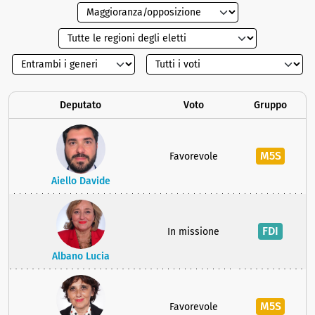
Deputato
Voto
Gruppo
M5S
Favorevole
Aiello Davide
FDI
In missione
Albano Lucia
M5S
Favorevole