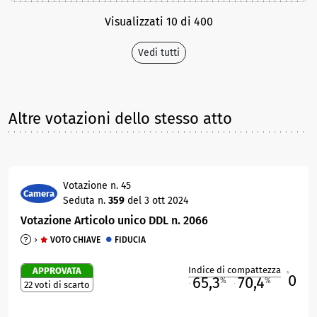
Visualizzati 10 di 400
Vedi tutti
Altre votazioni dello stesso atto
Votazione n. 45
Camera
Seduta n.
359
del 3 ott 2024
Votazione Articolo unico DDL n. 2066
VOTO CHIAVE
FIDUCIA
Indice di compattezza
APPROVATA
0
R
65,3
70,4
%
%
22 voti di scarto
M
O