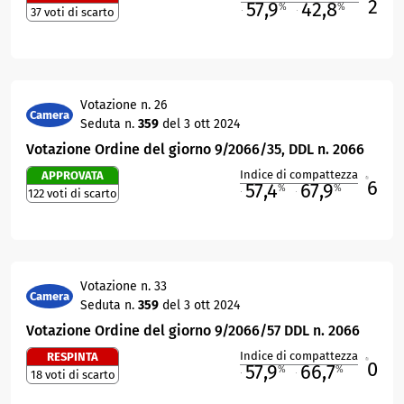
2
57,9
42,8
%
%
37 voti di scarto
M
O
Votazione n. 26
Camera
Seduta n.
359
del 3 ott 2024
Votazione Ordine del giorno 9/2066/35, DDL n. 2066
Indice di compattezza
APPROVATA
6
R
57,4
67,9
%
%
122 voti di scarto
M
O
Votazione n. 33
Camera
Seduta n.
359
del 3 ott 2024
Votazione Ordine del giorno 9/2066/57 DDL n. 2066
Indice di compattezza
RESPINTA
0
R
57,9
66,7
%
%
18 voti di scarto
M
O