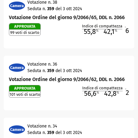
Votazione n. 38
Camera
Seduta n.
359
del 3 ott 2024
Votazione Ordine del giorno 9/2066/65, DDL n. 2066
Indice di compattezza
APPROVATA
6
R
55,8
42,1
%
%
99 voti di scarto
M
O
Votazione n. 36
Camera
Seduta n.
359
del 3 ott 2024
Votazione Ordine del giorno 9/2066/62, DDL n. 2066
Indice di compattezza
APPROVATA
2
R
56,6
42,8
%
%
101 voti di scarto
M
O
Votazione n. 34
Camera
Seduta n.
359
del 3 ott 2024