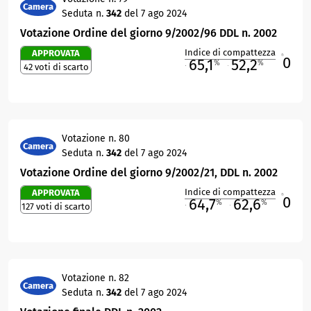
Camera
Seduta n.
342
del 7 ago 2024
Votazione Ordine del giorno 9/2002/96 DDL n. 2002
Indice di compattezza
APPROVATA
0
R
65,1
52,2
%
%
42 voti di scarto
M
O
Votazione n. 80
Camera
Seduta n.
342
del 7 ago 2024
Votazione Ordine del giorno 9/2002/21, DDL n. 2002
Indice di compattezza
APPROVATA
0
R
64,7
62,6
%
%
127 voti di scarto
M
O
Votazione n. 82
Camera
Seduta n.
342
del 7 ago 2024