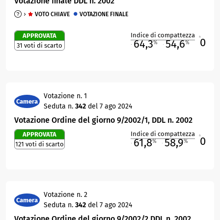
Votazione finale DDL n. 2002
VOTO CHIAVE
VOTAZIONE FINALE
Indice di compattezza
APPROVATA
0
R
64,3
54,6
%
%
31 voti di scarto
M
O
Votazione n. 1
Camera
Seduta n.
342
del 7 ago 2024
Votazione Ordine del giorno 9/2002/1, DDL n. 2002
Indice di compattezza
APPROVATA
0
R
61,8
58,9
%
%
121 voti di scarto
M
O
Votazione n. 2
Camera
Seduta n.
342
del 7 ago 2024
Votazione Ordine del giorno 9/2002/2 DDL n. 2002