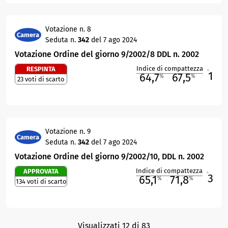
Votazione n. 8
Camera
Seduta n.
342
del 7 ago 2024
Votazione Ordine del giorno 9/2002/8 DDL n. 2002
Indice di compattezza
RESPINTA
1
R
64,7
67,5
%
%
23 voti di scarto
M
O
Votazione n. 9
Camera
Seduta n.
342
del 7 ago 2024
Votazione Ordine del giorno 9/2002/10, DDL n. 2002
Indice di compattezza
APPROVATA
3
R
65,1
71,8
%
%
134 voti di scarto
M
O
Visualizzati 12 di 83