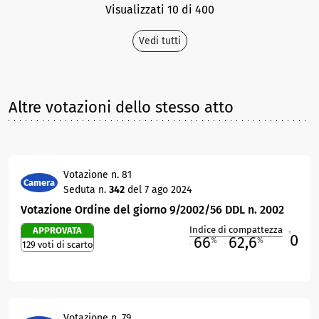
Visualizzati 10 di 400
Vedi tutti
Altre votazioni dello stesso atto
Votazione n. 81
Camera
Seduta n.
342
del 7 ago 2024
Votazione Ordine del giorno 9/2002/56 DDL n. 2002
Indice di compattezza
APPROVATA
0
R
66
62,6
%
%
129 voti di scarto
M
O
Votazione n. 79