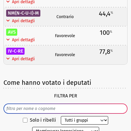
Apri dettagli
44,4
NM(N-C-U-I)-M
%
Contrario
Apri dettagli
100
AVS
%
Favorevole
Apri dettagli
77,8
IV-C-RE
%
Favorevole
Apri dettagli
Come hanno votato i deputati
FILTRA PER
Solo i ribelli