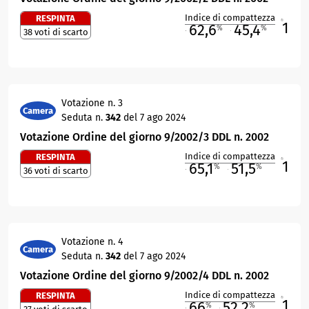
Indice di compattezza
RESPINTA
1
R
62,6
45,4
%
%
38 voti di scarto
M
O
Votazione n. 3
Camera
Seduta n.
342
del 7 ago 2024
Votazione Ordine del giorno 9/2002/3 DDL n. 2002
Indice di compattezza
RESPINTA
1
R
65,1
51,5
%
%
36 voti di scarto
M
O
Votazione n. 4
Camera
Seduta n.
342
del 7 ago 2024
Votazione Ordine del giorno 9/2002/4 DDL n. 2002
Indice di compattezza
RESPINTA
1
R
66
52,2
%
%
M
O