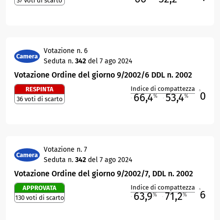
37 voti di scarto
Votazione n. 6
Camera
Seduta n.
342
del 7 ago 2024
Votazione Ordine del giorno 9/2002/6 DDL n. 2002
Indice di compattezza
RESPINTA
0
R
66,4
53,4
%
%
36 voti di scarto
M
O
Votazione n. 7
Camera
Seduta n.
342
del 7 ago 2024
Votazione Ordine del giorno 9/2002/7, DDL n. 2002
Indice di compattezza
APPROVATA
6
R
63,9
71,2
%
%
130 voti di scarto
M
O