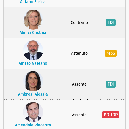
Alifano Enrica
FDI
Contrario
Almici Cristina
M5S
Astenuto
Amato Gaetano
FDI
Assente
Ambrosi Alessia
PD-IDP
Assente
Amendola Vincenzo