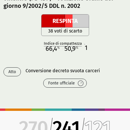
giorno 9/2002/5 DDL n. 2002
RESPINTA
38 voti di scarto
Indice di compattezza
1
R
66,4
50,9
%
%
M
O
Conversione decreto svuota carceri
Atto
Fonte ufficiale
270
241
121