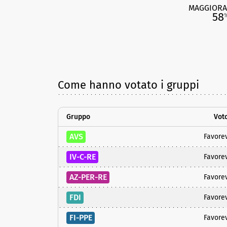
MAGGIORA
58
Come hanno votato i gruppi
Gruppo
Vot
AVS
Favore
IV-C-RE
Favore
AZ-PER-RE
Favore
FDI
Favore
FI-PPE
Favore