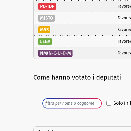
PD-IDP
Favore
MISTO
Favore
M5S
Favore
LEGA
Favore
NM(N-C-U-I)-M
Favore
Come hanno votato i deputati
Solo i ri