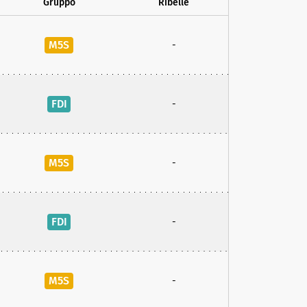
Gruppo
Ribelle
M5S
-
FDI
-
M5S
-
FDI
-
M5S
-