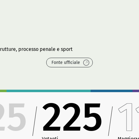
rutture, processo penale e sport
Fonte ufficiale
25
225
1
Votanti
Maggiora