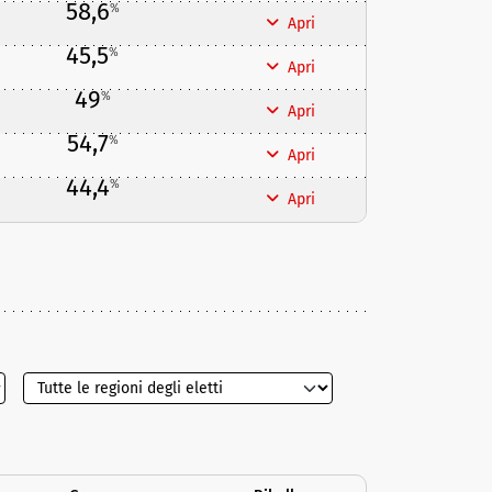
58,6
%
Apri
45,5
%
Apri
49
%
Apri
54,7
%
Apri
44,4
%
Apri