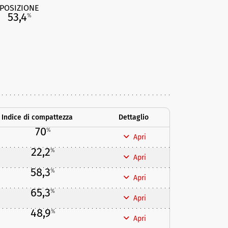
POSIZIONE
53,4
%
Indice di compattezza
Dettaglio
70
%
Apri
22,2
%
Apri
58,3
%
Apri
65,3
%
Apri
48,9
%
Apri