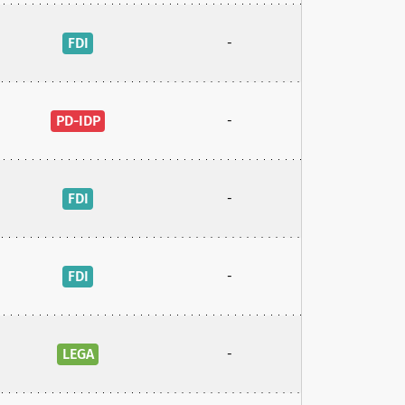
FDI
-
PD-IDP
-
FDI
-
FDI
-
LEGA
-