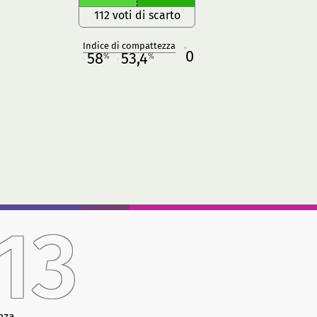
112 voti di scarto
Indice di compattezza
0
R
58
53,4
%
%
M
O
13
nza