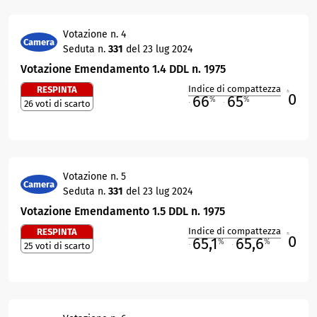
Votazione n. 4
Camera
Seduta n.
331
del 23 lug 2024
Votazione Emendamento 1.4 DDL n. 1975
Indice di compattezza
RESPINTA
0
R
66
65
%
%
26 voti di scarto
M
O
Votazione n. 5
Camera
Seduta n.
331
del 23 lug 2024
Votazione Emendamento 1.5 DDL n. 1975
Indice di compattezza
RESPINTA
0
R
65,1
65,6
%
%
25 voti di scarto
M
O