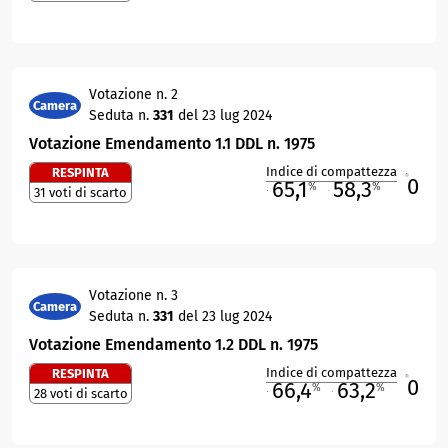
Votazione n. 2
Camera
Seduta n.
331
del 23 lug 2024
Votazione Emendamento 1.1 DDL n. 1975
Indice di compattezza
RESPINTA
0
R
65,1
58,3
%
%
31 voti di scarto
M
O
Votazione n. 3
Camera
Seduta n.
331
del 23 lug 2024
Votazione Emendamento 1.2 DDL n. 1975
Indice di compattezza
RESPINTA
0
R
66,4
63,2
%
%
28 voti di scarto
M
O