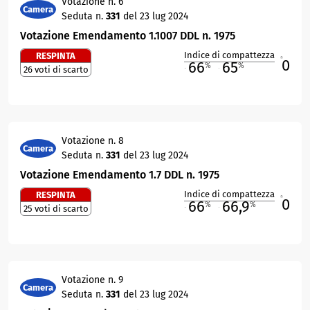
Votazione n. 6
Camera
Seduta n.
331
del 23 lug 2024
Votazione Emendamento 1.1007 DDL n. 1975
Indice di compattezza
RESPINTA
0
R
66
65
%
%
26 voti di scarto
M
O
Votazione n. 8
Camera
Seduta n.
331
del 23 lug 2024
Votazione Emendamento 1.7 DDL n. 1975
Indice di compattezza
RESPINTA
0
R
66
66,9
%
%
25 voti di scarto
M
O
Votazione n. 9
Camera
Seduta n.
331
del 23 lug 2024