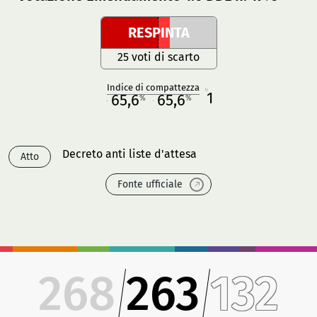
RESPINTA
25 voti di scarto
Indice di compattezza
1
R
65,6
65,6
%
%
M
O
Decreto anti liste d'attesa
Atto
Fonte ufficiale
268
263
132