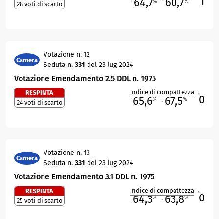
1
64,7
60,7
%
%
28 voti di scarto
M
O
Votazione n. 12
Camera
Seduta n.
331
del 23 lug 2024
Votazione Emendamento 2.5 DDL n. 1975
Indice di compattezza
RESPINTA
0
R
65,6
67,5
%
%
24 voti di scarto
M
O
Votazione n. 13
Camera
Seduta n.
331
del 23 lug 2024
Votazione Emendamento 3.1 DDL n. 1975
Indice di compattezza
RESPINTA
0
R
64,3
63,8
%
%
25 voti di scarto
M
O