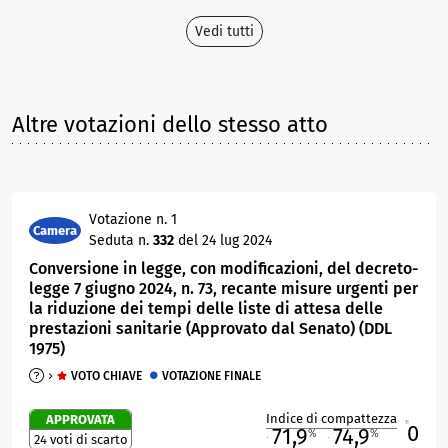
Vedi tutti
Altre votazioni dello stesso atto
Votazione n. 1
Camera
Seduta n.
332
del 24 lug 2024
Conversione in legge, con modificazioni, del decreto-
legge 7 giugno 2024, n. 73, recante misure urgenti per
la riduzione dei tempi delle liste di attesa delle
prestazioni sanitarie (Approvato dal Senato) (DDL
1975)
VOTO CHIAVE
VOTAZIONE FINALE
Indice di compattezza
APPROVATA
0
R
71,9
74,9
%
%
24 voti di scarto
M
O