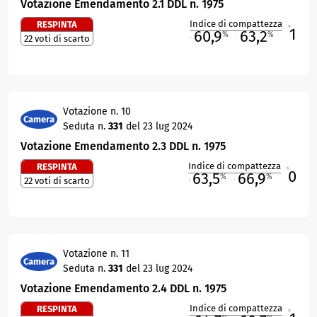
Votazione Emendamento 2.1 DDL n. 1975
Indice di compattezza
RESPINTA
1
R
60,9
63,2
%
%
22 voti di scarto
M
O
Votazione n. 10
Camera
Seduta n.
331
del 23 lug 2024
Votazione Emendamento 2.3 DDL n. 1975
Indice di compattezza
RESPINTA
0
R
63,5
66,9
%
%
22 voti di scarto
M
O
Votazione n. 11
Camera
Seduta n.
331
del 23 lug 2024
Votazione Emendamento 2.4 DDL n. 1975
Indice di compattezza
RESPINTA
R