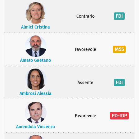
FDI
Contrario
Almici Cristina
M5S
Favorevole
Amato Gaetano
FDI
Assente
Ambrosi Alessia
PD-IDP
Favorevole
Amendola Vincenzo