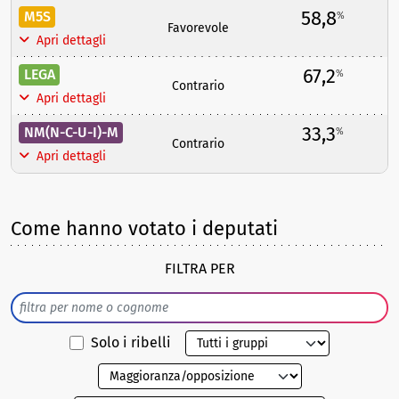
58,8
M5S
%
Favorevole
Apri dettagli
67,2
LEGA
%
Contrario
Apri dettagli
33,3
NM(N-C-U-I)-M
%
Contrario
Apri dettagli
Come hanno votato i deputati
FILTRA PER
Solo i ribelli