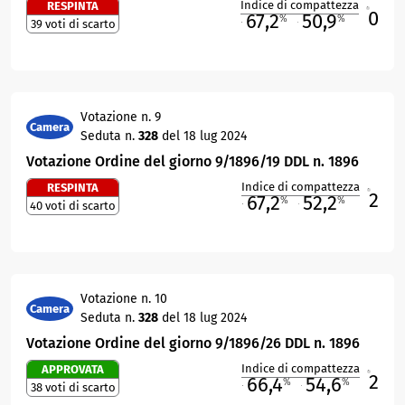
Indice di compattezza
RESPINTA
0
R
67,2
50,9
%
%
39 voti di scarto
M
O
Votazione n. 9
Camera
Seduta n.
328
del 18 lug 2024
Votazione Ordine del giorno 9/1896/19 DDL n. 1896
Indice di compattezza
RESPINTA
2
R
67,2
52,2
%
%
40 voti di scarto
M
O
Votazione n. 10
Camera
Seduta n.
328
del 18 lug 2024
Votazione Ordine del giorno 9/1896/26 DDL n. 1896
Indice di compattezza
APPROVATA
2
R
66,4
54,6
%
%
38 voti di scarto
M
O