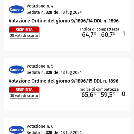
Votazione n. 4
Camera
Seduta n.
328
del 18 lug 2024
Votazione Ordine del giorno 9/1896/14 DDL n. 1896
Indice di compattezza
RESPINTA
1
R
64,7
60,7
%
%
28 voti di scarto
M
O
Votazione n. 5
Camera
Seduta n.
328
del 18 lug 2024
Votazione Ordine del giorno 9/1896/15 DDL n. 1896
Indice di compattezza
RESPINTA
0
R
65,6
59,5
%
%
30 voti di scarto
M
O
Votazione n. 6
Camera
Seduta n.
328
del 18 lug 2024