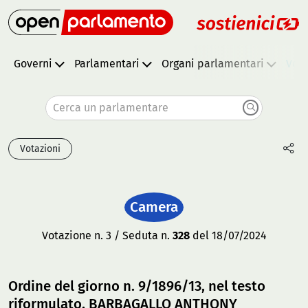
Governi
Parlamentari
Organi parlamentari
Vota
Cerca un parlamentare
Votazioni
Camera
Votazione n. 3 / Seduta n.
328
del 18/07/2024
Ordine del giorno n. 9/1896/13, nel testo
riformulato, BARBAGALLO ANTHONY