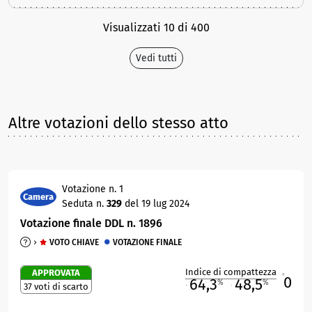
Visualizzati 10 di 400
Vedi tutti
Altre votazioni dello stesso atto
Votazione n. 1
Camera
Seduta n.
329
del 19 lug 2024
Votazione finale DDL n. 1896
VOTO CHIAVE
VOTAZIONE FINALE
Indice di compattezza
APPROVATA
0
R
64,3
48,5
%
%
37 voti di scarto
M
O