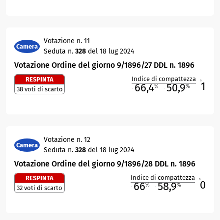
Votazione n. 11
Camera
Seduta n.
328
del 18 lug 2024
Votazione Ordine del giorno 9/1896/27 DDL n. 1896
Indice di compattezza
RESPINTA
1
R
66,4
50,9
%
%
38 voti di scarto
M
O
Votazione n. 12
Camera
Seduta n.
328
del 18 lug 2024
Votazione Ordine del giorno 9/1896/28 DDL n. 1896
Indice di compattezza
RESPINTA
0
R
66
58,9
%
%
32 voti di scarto
M
O