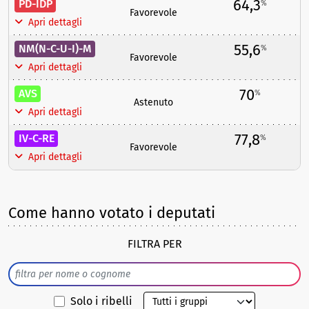
64,3
PD-IDP
%
Favorevole
Apri dettagli
55,6
NM(N-C-U-I)-M
%
Favorevole
Apri dettagli
70
AVS
%
Astenuto
Apri dettagli
77,8
IV-C-RE
%
Favorevole
Apri dettagli
Come hanno votato i deputati
FILTRA PER
Solo i ribelli