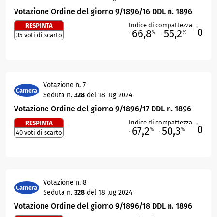
Votazione Ordine del giorno 9/1896/16 DDL n. 1896
Indice di compattezza
RESPINTA
0
R
66,8
55,2
%
%
35 voti di scarto
M
O
Votazione n. 7
Camera
Seduta n.
328
del 18 lug 2024
Votazione Ordine del giorno 9/1896/17 DDL n. 1896
Indice di compattezza
RESPINTA
0
R
67,2
50,3
%
%
40 voti di scarto
M
O
Votazione n. 8
Camera
Seduta n.
328
del 18 lug 2024
Votazione Ordine del giorno 9/1896/18 DDL n. 1896