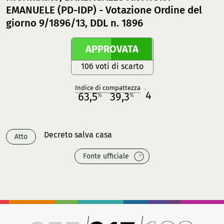
EMANUELE (PD-IDP) - Votazione Ordine del
giorno 9/1896/13, DDL n. 1896
APPROVATA
106 voti di scarto
Indice di compattezza
4
R
63,5
39,3
%
%
M
O
Decreto salva casa
Atto
Fonte ufficiale