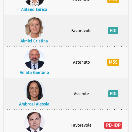
Alifano Enrica
FDI
Favorevole
Almici Cristina
M5S
Astenuto
Amato Gaetano
FDI
Assente
Ambrosi Alessia
PD-IDP
Favorevole