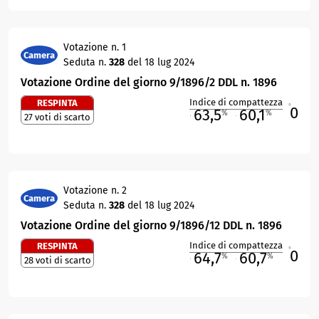
Votazione n. 1
Camera
Seduta n.
328
del 18 lug 2024
Votazione Ordine del giorno 9/1896/2 DDL n. 1896
Indice di compattezza
RESPINTA
0
R
63,5
60,1
%
%
27 voti di scarto
M
O
Votazione n. 2
Camera
Seduta n.
328
del 18 lug 2024
Votazione Ordine del giorno 9/1896/12 DDL n. 1896
Indice di compattezza
RESPINTA
0
R
64,7
60,7
%
%
28 voti di scarto
M
O