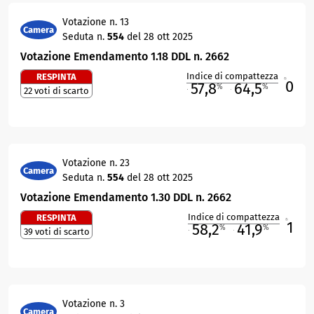
Votazione n. 13
Camera
Seduta n.
554
del 28 ott 2025
Votazione Emendamento 1.18 DDL n. 2662
Indice di compattezza
RESPINTA
0
R
57,8
64,5
%
%
22 voti di scarto
M
O
Votazione n. 23
Camera
Seduta n.
554
del 28 ott 2025
Votazione Emendamento 1.30 DDL n. 2662
Indice di compattezza
RESPINTA
1
R
58,2
41,9
%
%
39 voti di scarto
M
O
Votazione n. 3
Camera