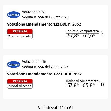
Votazione n. 9
Camera
Seduta n.
554
del 28 ott 2025
Votazione Emendamento 1.12 DDL n. 2662
Indice di compattezza
RESPINTA
1
R
57,8
62,6
%
%
23 voti di scarto
M
O
Votazione n. 16
Camera
Seduta n.
554
del 28 ott 2025
Votazione Emendamento 1.22 DDL n. 2662
Indice di compattezza
RESPINTA
0
R
57,8
65,8
%
%
20 voti di scarto
M
O
Visualizzati 12 di 61