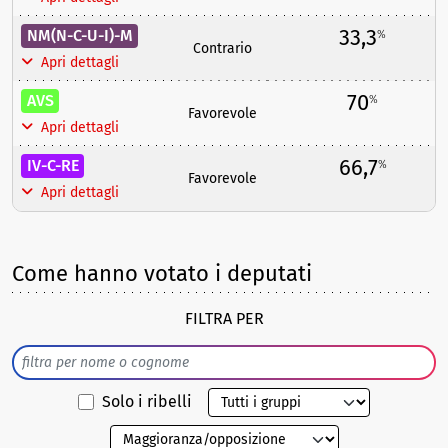
33,3
NM(N-C-U-I)-M
%
Contrario
Apri dettagli
70
AVS
%
Favorevole
Apri dettagli
66,7
IV-C-RE
%
Favorevole
Apri dettagli
Come hanno votato i deputati
FILTRA PER
Solo i ribelli