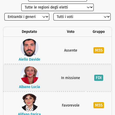
Deputato
Voto
Gruppo
M5S
Assente
Aiello Davide
FDI
In missione
Albano Lucia
M5S
Favorevole
Alifano Enrica