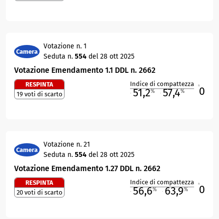
Votazione n. 1
Camera
Seduta n.
554
del 28 ott 2025
Votazione Emendamento 1.1 DDL n. 2662
Indice di compattezza
RESPINTA
0
R
51,2
57,4
%
%
19 voti di scarto
M
O
Votazione n. 21
Camera
Seduta n.
554
del 28 ott 2025
Votazione Emendamento 1.27 DDL n. 2662
Indice di compattezza
RESPINTA
0
R
56,6
63,9
%
%
20 voti di scarto
M
O