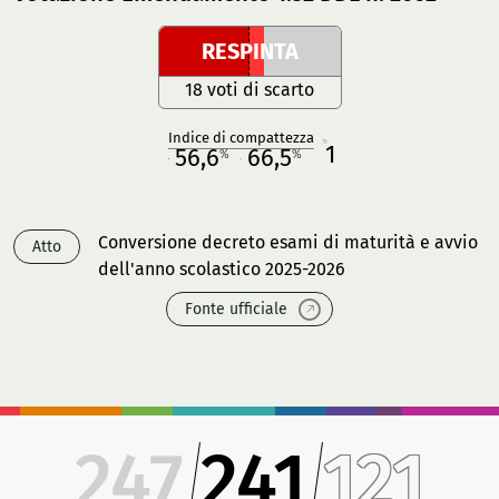
RESPINTA
18 voti di scarto
Indice di compattezza
1
R
56,6
66,5
%
%
M
O
Conversione decreto esami di maturità e avvio
Atto
dell'anno scolastico 2025-2026
Fonte ufficiale
247
241
121