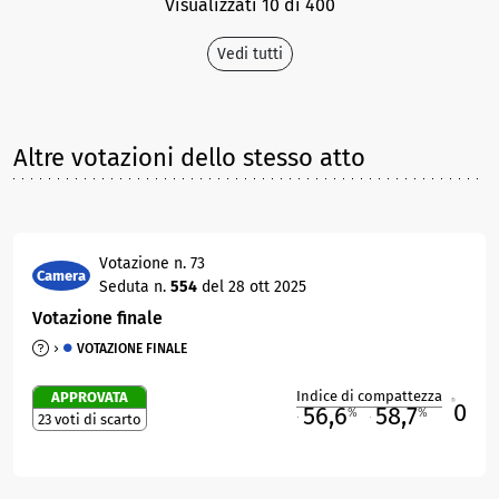
Visualizzati 10 di 400
Vedi tutti
Altre votazioni dello stesso atto
Votazione n. 73
Camera
Seduta n.
554
del 28 ott 2025
Votazione finale
VOTAZIONE FINALE
Indice di compattezza
APPROVATA
0
R
56,6
58,7
%
%
23 voti di scarto
M
O