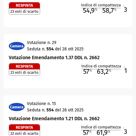
Indice di compattezza
RESPINTA
3
R
54,9
58,7
%
%
23 voti di scarto
M
O
Votazione n. 29
Camera
Seduta n.
554
del 28 ott 2025
Votazione Emendamento 1.37 DDL n. 2662
Indice di compattezza
RESPINTA
1
R
57
63,2
%
%
23 voti di scarto
M
O
Votazione n. 15
Camera
Seduta n.
554
del 28 ott 2025
Votazione Emendamento 1.21 DDL n. 2662
Indice di compattezza
RESPINTA
3
R
57
61,9
%
%
22 voti di scarto
M
O