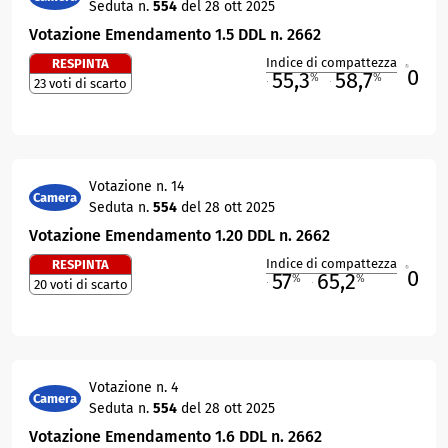
Seduta n.
554
del 28 ott 2025
Votazione Emendamento 1.5 DDL n. 2662
Indice di compattezza
RESPINTA
0
R
55,3
58,7
%
%
23 voti di scarto
M
O
Votazione n. 14
Camera
Seduta n.
554
del 28 ott 2025
Votazione Emendamento 1.20 DDL n. 2662
Indice di compattezza
RESPINTA
0
R
57
65,2
%
%
20 voti di scarto
M
O
Votazione n. 4
Camera
Seduta n.
554
del 28 ott 2025
Votazione Emendamento 1.6 DDL n. 2662