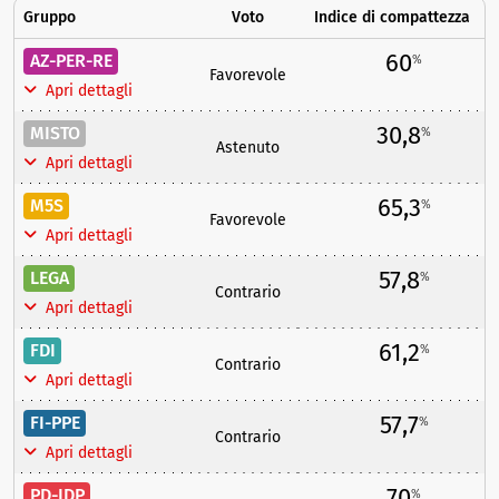
Gruppo
Voto
Indice di compattezza
60
AZ-PER-RE
%
Favorevole
Apri dettagli
30,8
MISTO
%
Astenuto
Apri dettagli
65,3
M5S
%
Favorevole
Apri dettagli
57,8
LEGA
%
Contrario
Apri dettagli
61,2
FDI
%
Contrario
Apri dettagli
57,7
FI-PPE
%
Contrario
Apri dettagli
70
PD-IDP
%