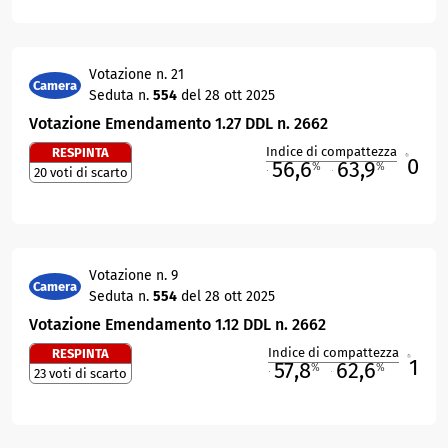
Votazione n. 21
Camera
Seduta n.
554
del 28 ott 2025
Votazione Emendamento 1.27 DDL n. 2662
Indice di compattezza
RESPINTA
0
R
56,6
63,9
%
%
20 voti di scarto
M
O
Votazione n. 9
Camera
Seduta n.
554
del 28 ott 2025
Votazione Emendamento 1.12 DDL n. 2662
Indice di compattezza
RESPINTA
1
R
57,8
62,6
%
%
23 voti di scarto
M
O