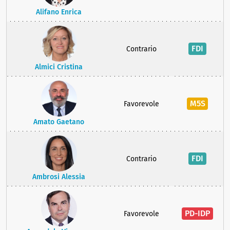
Alifano Enrica
FDI
Contrario
Almici Cristina
M5S
Favorevole
Amato Gaetano
FDI
Contrario
Ambrosi Alessia
PD-IDP
Favorevole