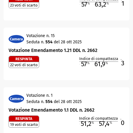
1
57
63,2
%
%
23 voti di scarto
M
O
Votazione n. 15
Camera
Seduta n.
554
del 28 ott 2025
Votazione Emendamento 1.21 DDL n. 2662
Indice di compattezza
RESPINTA
3
R
57
61,9
%
%
22 voti di scarto
M
O
Votazione n. 1
Camera
Seduta n.
554
del 28 ott 2025
Votazione Emendamento 1.1 DDL n. 2662
Indice di compattezza
RESPINTA
0
R
51,2
57,4
%
%
19 voti di scarto
M
O