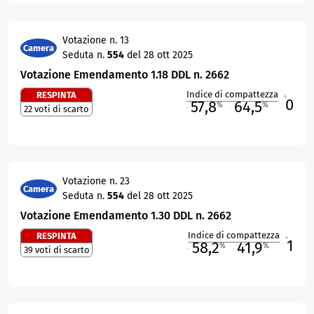
Votazione n. 13
Camera
Seduta n.
554
del 28 ott 2025
Votazione Emendamento 1.18 DDL n. 2662
Indice di compattezza
RESPINTA
0
R
57,8
64,5
%
%
22 voti di scarto
M
O
Votazione n. 23
Camera
Seduta n.
554
del 28 ott 2025
Votazione Emendamento 1.30 DDL n. 2662
Indice di compattezza
RESPINTA
1
R
58,2
41,9
%
%
39 voti di scarto
M
O