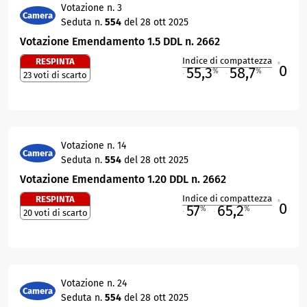
Votazione n. 3
Camera
Seduta n.
554
del 28 ott 2025
Votazione Emendamento 1.5 DDL n. 2662
Indice di compattezza
RESPINTA
0
R
55,3
58,7
%
%
23 voti di scarto
M
O
Votazione n. 14
Camera
Seduta n.
554
del 28 ott 2025
Votazione Emendamento 1.20 DDL n. 2662
Indice di compattezza
RESPINTA
0
R
57
65,2
%
%
20 voti di scarto
M
O
Votazione n. 24
Camera
Seduta n.
554
del 28 ott 2025