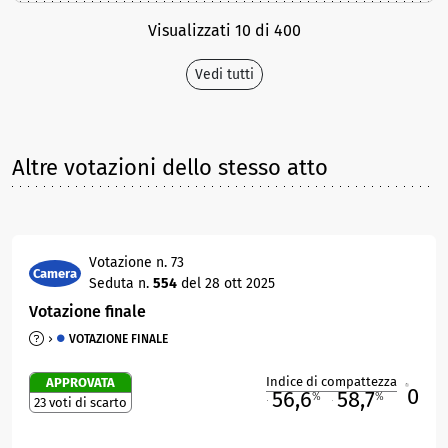
Visualizzati 10 di 400
Vedi tutti
Altre votazioni dello stesso atto
Votazione n. 73
Camera
Seduta n.
554
del 28 ott 2025
Votazione finale
VOTAZIONE FINALE
Indice di compattezza
APPROVATA
0
R
56,6
58,7
%
%
23 voti di scarto
M
O