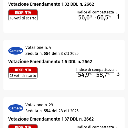
Votazione Emendamento 1.32 DDL n. 2662
Indice di compattezza
RESPINTA
1
R
56,6
66,5
%
%
18 voti di scarto
M
O
Votazione n. 4
Camera
Seduta n.
554
del 28 ott 2025
Votazione Emendamento 1.6 DDL n. 2662
Indice di compattezza
RESPINTA
3
R
54,9
58,7
%
%
23 voti di scarto
M
O
Votazione n. 29
Camera
Seduta n.
554
del 28 ott 2025
Votazione Emendamento 1.37 DDL n. 2662
Indice di compattezza
RESPINTA
R