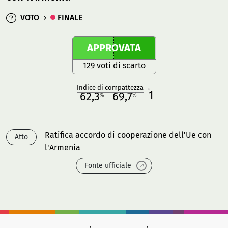
VOTO
FINALE
APPROVATA
129 voti di scarto
Indice di compattezza
1
R
62,3
69,7
%
%
M
O
Ratifica accordo di cooperazione dell'Ue con
Atto
l'Armenia
Fonte ufficiale