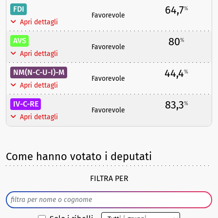
64,7
FDI
%
Favorevole
Apri dettagli
80
AVS
%
Favorevole
Apri dettagli
44,4
NM(N-C-U-I)-M
%
Favorevole
Apri dettagli
83,3
IV-C-RE
%
Favorevole
Apri dettagli
Come hanno votato i deputati
FILTRA PER