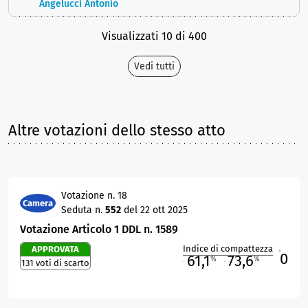
Angelucci Antonio
Visualizzati 10 di 400
Vedi tutti
Altre votazioni dello stesso atto
Votazione n. 18
Camera
Seduta n.
552
del 22 ott 2025
Votazione Articolo 1 DDL n. 1589
Indice di compattezza
APPROVATA
0
R
61,1
73,6
%
%
131 voti di scarto
M
O