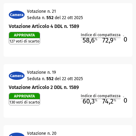
Votazione n. 21
Camera
Seduta n.
552
del 22 ott 2025
Votazione Articolo 4 DDL n. 1589
Indice di compattezza
APPROVATA
0
R
58,6
72,9
%
%
127 voti di scarto
M
O
Votazione n. 19
Camera
Seduta n.
552
del 22 ott 2025
Votazione Articolo 2 DDL n. 1589
Indice di compattezza
APPROVATA
0
R
60,3
74,2
%
%
130 voti di scarto
M
O
Votazione n. 20