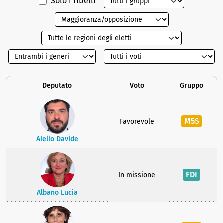
Solo i ribelli
Deputato
Voto
Gruppo
M5S
Favorevole
Aiello Davide
FDI
In missione
Albano Lucia