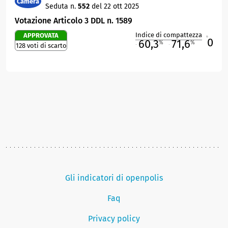
Camera
Seduta n.
552
del 22 ott 2025
Votazione Articolo 3 DDL n. 1589
Indice di compattezza
APPROVATA
0
R
60,3
71,6
%
%
128 voti di scarto
M
O
Gli indicatori di openpolis
Faq
Privacy policy