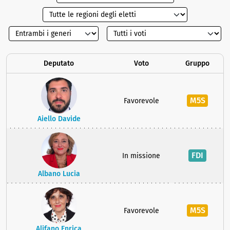
Deputato
Voto
Gruppo
M5S
Favorevole
Aiello Davide
FDI
In missione
Albano Lucia
M5S
Favorevole
Alifano Enrica