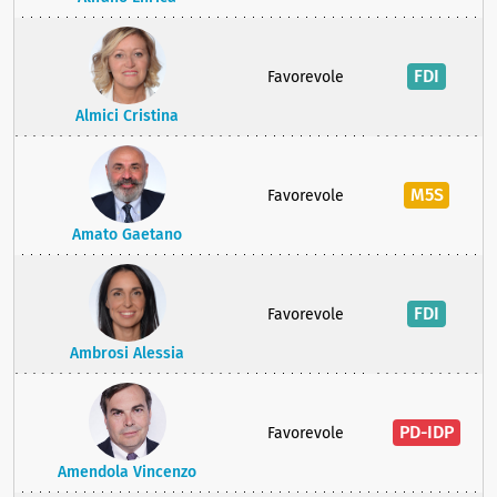
FDI
Favorevole
Almici Cristina
M5S
Favorevole
Amato Gaetano
FDI
Favorevole
Ambrosi Alessia
PD-IDP
Favorevole
Amendola Vincenzo