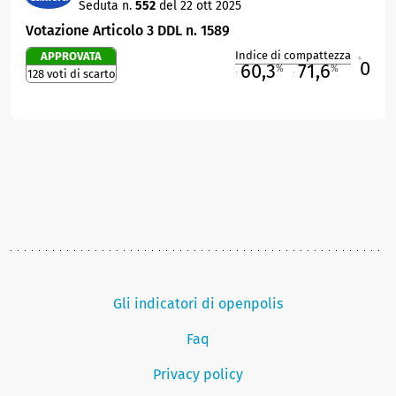
Seduta n.
552
del 22 ott 2025
Votazione Articolo 3 DDL n. 1589
Indice di compattezza
APPROVATA
0
R
60,3
71,6
%
%
128 voti di scarto
M
O
Gli indicatori di openpolis
Faq
Privacy policy