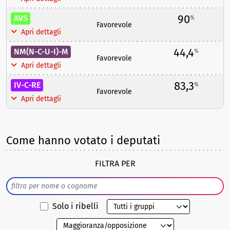
90
AVS
%
Favorevole
Apri dettagli
44,4
NM(N-C-U-I)-M
%
Favorevole
Apri dettagli
83,3
IV-C-RE
%
Favorevole
Apri dettagli
Come hanno votato i deputati
FILTRA PER
Solo i ribelli