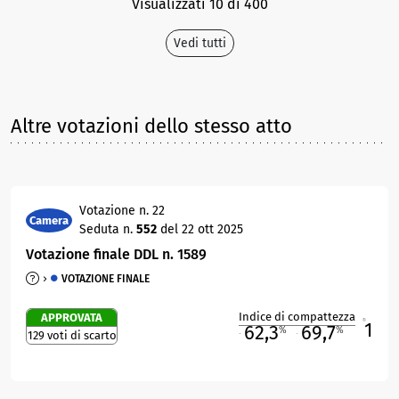
Visualizzati 10 di 400
Vedi tutti
Altre votazioni dello stesso atto
Votazione n. 22
Camera
Seduta n.
552
del 22 ott 2025
Votazione finale DDL n. 1589
VOTAZIONE FINALE
Indice di compattezza
APPROVATA
1
R
62,3
69,7
%
%
129 voti di scarto
M
O