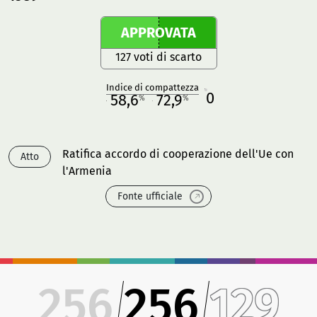
APPROVATA
127 voti di scarto
Indice di compattezza
0
R
58,6
72,9
%
%
M
O
Ratifica accordo di cooperazione dell'Ue con
Atto
l'Armenia
Fonte ufficiale
256
256
129