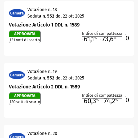
Votazione n. 18
Camera
Seduta n.
552
del 22 ott 2025
Votazione Articolo 1 DDL n. 1589
Indice di compattezza
APPROVATA
0
R
61,1
73,6
%
%
131 voti di scarto
M
O
Votazione n. 19
Camera
Seduta n.
552
del 22 ott 2025
Votazione Articolo 2 DDL n. 1589
Indice di compattezza
APPROVATA
0
R
60,3
74,2
%
%
130 voti di scarto
M
O
Votazione n. 20
Camera