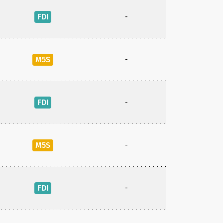
FDI
-
M5S
-
FDI
-
M5S
-
FDI
-