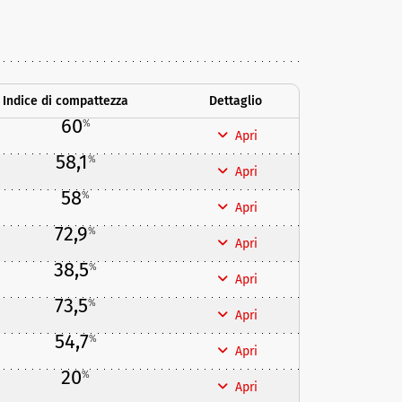
Indice di compattezza
Dettaglio
60
%
Apri
58,1
%
Apri
58
%
Apri
72,9
%
Apri
38,5
%
Apri
73,5
%
Apri
54,7
%
Apri
20
%
Apri