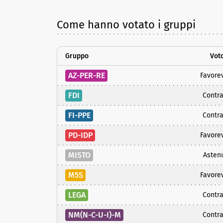
Come hanno votato i gruppi
Gruppo
Vot
AZ-PER-RE
Favore
FDI
Contra
FI-PPE
Contra
PD-IDP
Favore
MISTO
Asten
M5S
Favore
LEGA
Contra
NM(N-C-U-I)-M
Contra