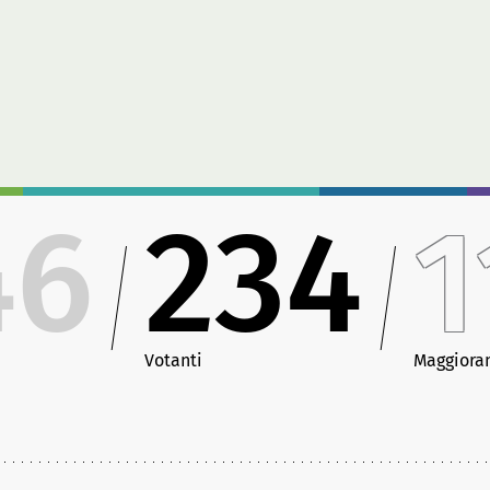
46
234
1
Votanti
Maggiora