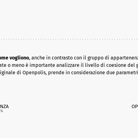
come vogliono
, anche in contrasto con il gruppo di appartenenz
ate o meno è importante analizzare il livello di coesione del 
riginale di Openpolis, prende in considerazione due parametr
NZA
OP
7
%