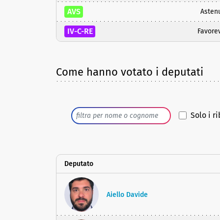
AVS
Asten
IV-C-RE
Favore
Come hanno votato i deputati
Solo i ri
Deputato
Aiello Davide