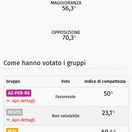
MAGGIORANZA
56,3
%
OPPOSIZIONE
70,3
%
Come hanno votato i gruppi
Gruppo
Voto
Indice di compattezza
50
AZ-PER-RE
%
Favorevole
Apri dettagli
23,1
MISTO
%
Non valutabile
Apri dettagli
69,4
M5S
%