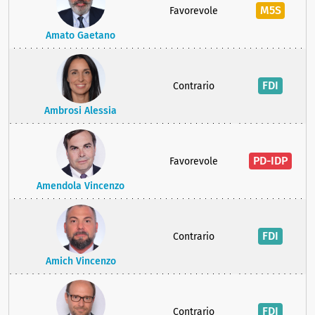
M5S
Favorevole
Amato Gaetano
FDI
Contrario
Ambrosi Alessia
PD-IDP
Favorevole
Amendola Vincenzo
FDI
Contrario
Amich Vincenzo
FDI
Contrario