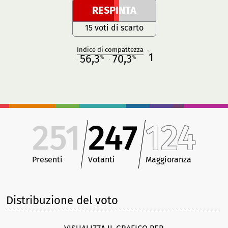
RESPINTA
15 voti di scarto
Indice di compattezza
1
R
56,3
70,3
%
%
M
O
251
247
124
Presenti
Votanti
Maggioranza
Distribuzione del voto