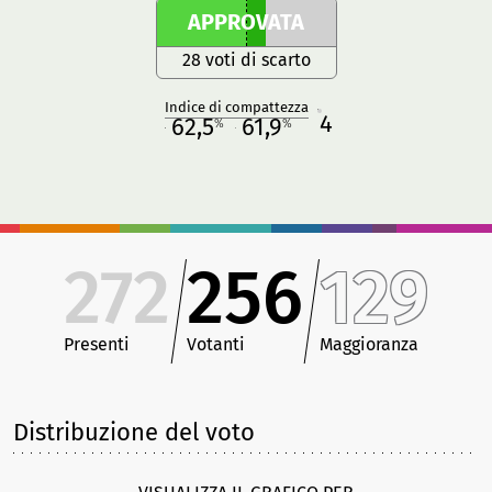
APPROVATA
28 voti di scarto
Indice di compattezza
4
R
62,5
61,9
%
%
M
O
272
256
129
Presenti
Votanti
Maggioranza
Distribuzione del voto