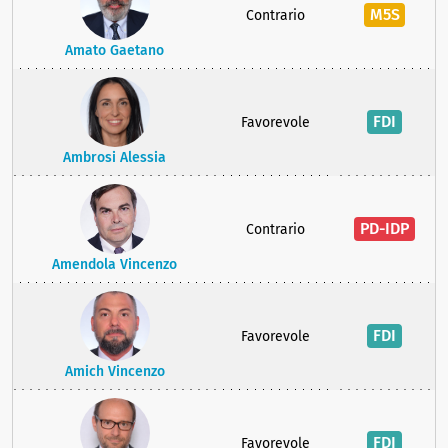
M5S
Contrario
Amato Gaetano
FDI
Favorevole
Ambrosi Alessia
PD-IDP
Contrario
Amendola Vincenzo
FDI
Favorevole
Amich Vincenzo
FDI
Favorevole