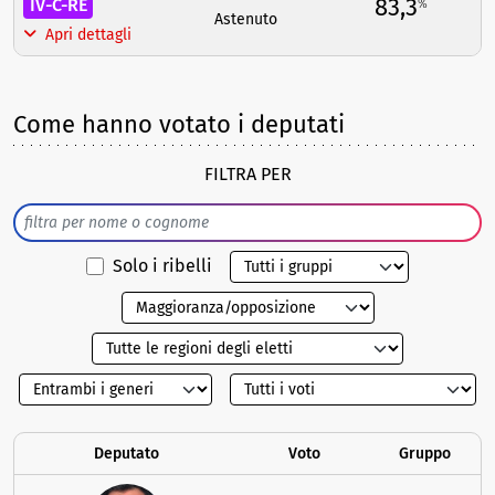
83,3
IV-C-RE
%
Astenuto
Apri dettagli
Come hanno votato i deputati
FILTRA PER
Solo i ribelli
Deputato
Voto
Gruppo