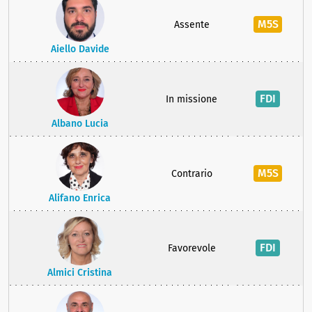
M5S
Assente
Aiello Davide
FDI
In missione
Albano Lucia
M5S
Contrario
Alifano Enrica
FDI
Favorevole
Almici Cristina