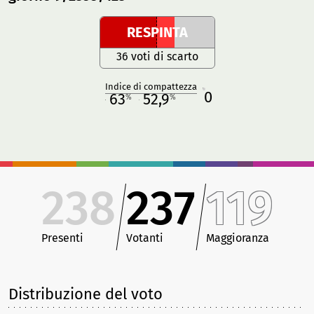
RESPINTA
36 voti di scarto
Indice di compattezza
0
R
63
52,9
%
%
M
O
238
237
119
Presenti
Votanti
Maggioranza
Distribuzione del voto