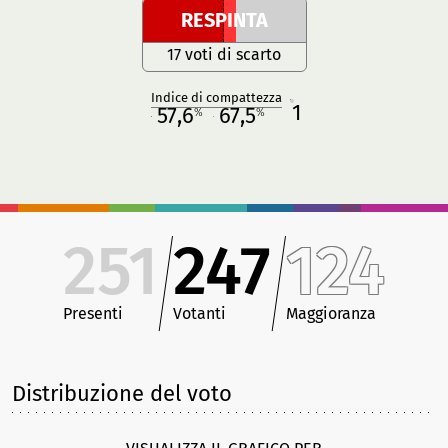
RESPINTA
17 voti di scarto
Indice di compattezza
1
R
57,6
67,5
%
%
M
O
251
247
124
Presenti
Votanti
Maggioranza
Distribuzione del voto