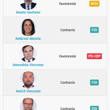
M5S
Favorevole
Amato Gaetano
FDI
Contrario
Ambrosi Alessia
PD-IDP
Favorevole
Amendola Vincenzo
FDI
Contrario
Amich Vincenzo
FDI
Contrario