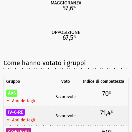
MAGGIORANZA
57,6
%
OPPOSIZIONE
67,5
%
Come hanno votato i gruppi
Gruppo
Voto
Indice di compattezza
70
AVS
%
Favorevole
Apri dettagli
71,4
IV-C-RE
%
Favorevole
Apri dettagli
60
AZ-PER-RE
%