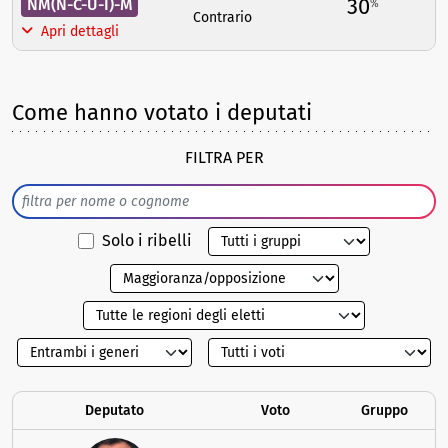
30
NM(N-C-U-I)-M
%
Contrario
Apri dettagli
Come hanno votato i deputati
FILTRA PER
Solo i ribelli
Deputato
Voto
Gruppo