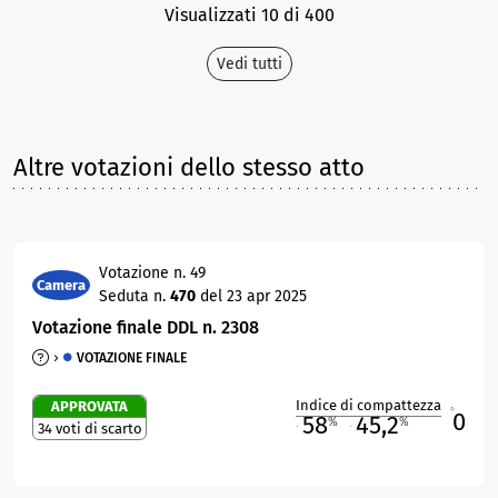
Visualizzati 10 di 400
Vedi tutti
Altre votazioni dello stesso atto
Votazione n. 49
Camera
Seduta n.
470
del 23 apr 2025
Votazione finale DDL n. 2308
VOTAZIONE FINALE
Indice di compattezza
APPROVATA
0
R
58
45,2
%
%
34 voti di scarto
M
O