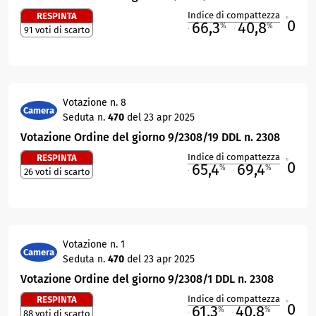
Indice di compattezza
RESPINTA
0
R
66,3
40,8
%
%
91 voti di scarto
M
O
Votazione n. 8
Camera
Seduta n.
470
del 23 apr 2025
Votazione Ordine del giorno 9/2308/19 DDL n. 2308
Indice di compattezza
RESPINTA
0
R
65,4
69,4
%
%
26 voti di scarto
M
O
Votazione n. 1
Camera
Seduta n.
470
del 23 apr 2025
Votazione Ordine del giorno 9/2308/1 DDL n. 2308
Indice di compattezza
RESPINTA
0
R
61,3
40,8
%
%
88 voti di scarto
M
O