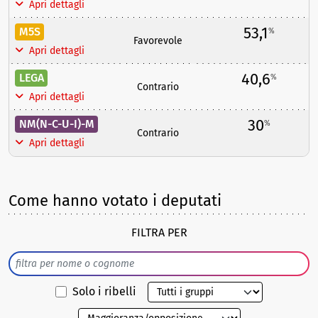
Apri dettagli
53,1
M5S
%
Favorevole
Apri dettagli
40,6
LEGA
%
Contrario
Apri dettagli
30
NM(N-C-U-I)-M
%
Contrario
Apri dettagli
Come hanno votato i deputati
FILTRA PER
Solo i ribelli