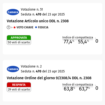
Votazione n. 51
Camera
Seduta n.
470
del 23 apr 2025
Votazione Articolo unico DDL n. 2308
VOTO CHIAVE
FIDUCIA
Indice di compattezza
APPROVATA
0
R
77,4
55,4
%
%
50 voti di scarto
M
O
Votazione n. 2
Camera
Seduta n.
470
del 23 apr 2025
Votazione Ordine del giorno 9/2308/4 DDL n. 2308
Indice di compattezza
RESPINTA
0
R
63,8
63,7
%
%
29 voti di scarto
M
O