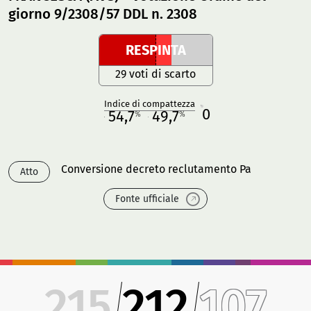
giorno 9/2308/57 DDL n. 2308
RESPINTA
29 voti di scarto
Indice di compattezza
0
R
54,7
49,7
%
%
M
O
Conversione decreto reclutamento Pa
Atto
Fonte ufficiale
215
212
107