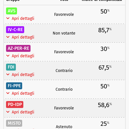
50
AVS
%
Favorevole
Apri dettagli
85,7
IV-C-RE
%
Non votante
Apri dettagli
30
AZ-PER-RE
%
Favorevole
Apri dettagli
67,5
FDI
%
Contrario
Apri dettagli
50
FI-PPE
%
Contrario
Apri dettagli
58,6
PD-IDP
%
Favorevole
Apri dettagli
25
MISTO
%
Astenuto