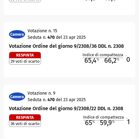
Votazione n. 15
Camera
Seduta n.
470
del 23 apr 2025
Votazione Ordine del giorno 9/2308/36 DDL n. 2308
Indice di compattezza
RESPINTA
0
R
65,4
66,2
%
%
29 voti di scarto
M
O
Votazione n. 9
Camera
Seduta n.
470
del 23 apr 2025
Votazione Ordine del giorno 9/2308/22 DDL n. 2308
Indice di compattezza
RESPINTA
1
R
65
59,9
%
%
36 voti di scarto
M
O