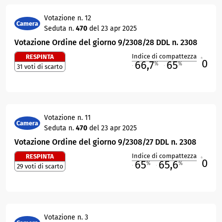
Votazione n. 12
Camera
Seduta n.
470
del 23 apr 2025
Votazione Ordine del giorno 9/2308/28 DDL n. 2308
Indice di compattezza
RESPINTA
0
R
66,7
65
%
%
31 voti di scarto
M
O
Votazione n. 11
Camera
Seduta n.
470
del 23 apr 2025
Votazione Ordine del giorno 9/2308/27 DDL n. 2308
Indice di compattezza
RESPINTA
0
R
65
65,6
%
%
29 voti di scarto
M
O
Votazione n. 3