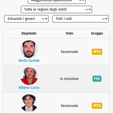
Deputato
Voto
Gruppo
M5S
Favorevole
Aiello Davide
FDI
In missione
Albano Lucia
M5S
Favorevole