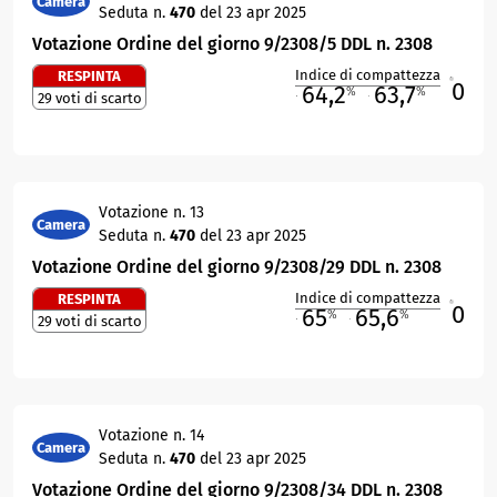
Camera
Seduta n.
470
del 23 apr 2025
Votazione Ordine del giorno 9/2308/5 DDL n. 2308
Indice di compattezza
RESPINTA
0
R
64,2
63,7
%
%
29 voti di scarto
M
O
Votazione n. 13
Camera
Seduta n.
470
del 23 apr 2025
Votazione Ordine del giorno 9/2308/29 DDL n. 2308
Indice di compattezza
RESPINTA
0
R
65
65,6
%
%
29 voti di scarto
M
O
Votazione n. 14
Camera
Seduta n.
470
del 23 apr 2025
Votazione Ordine del giorno 9/2308/34 DDL n. 2308