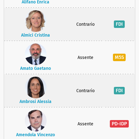
Alifano Enrica
FDI
Contrario
Almici Cristina
M5S
Assente
Amato Gaetano
FDI
Contrario
Ambrosi Alessia
PD-IDP
Assente
Amendola Vincenzo