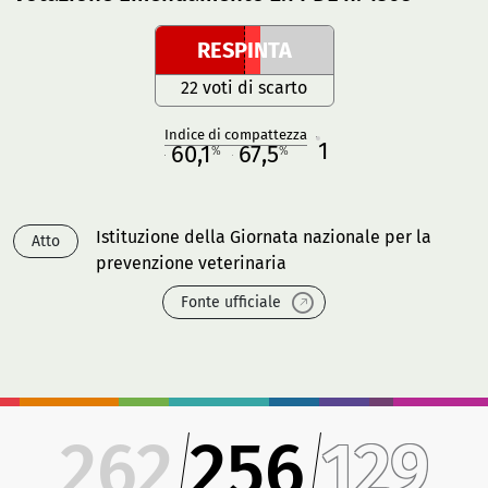
RESPINTA
22 voti di scarto
Indice di compattezza
1
R
60,1
67,5
%
%
M
O
Istituzione della Giornata nazionale per la
Atto
prevenzione veterinaria
Fonte ufficiale
262
256
129