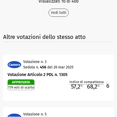
Visualizzati 10 di 400
Vedi tutti
Altre votazioni dello stesso atto
Votazione n. 3
Camera
Seduta n.
456
del 26 mar 2025
Votazione Articolo 2 PDL n. 1305
Indice di compattezza
APPROVATA
6
R
57,2
68,2
%
%
119 voti di scarto
M
O
Votazione n. 5