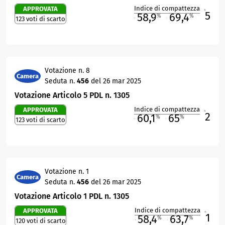
Indice di compattezza
APPROVATA
5
R
58,9
69,4
%
%
123 voti di scarto
M
O
Votazione n. 8
Camera
Seduta n.
456
del 26 mar 2025
Votazione Articolo 5 PDL n. 1305
Indice di compattezza
APPROVATA
2
R
60,1
65
%
%
123 voti di scarto
M
O
Votazione n. 1
Camera
Seduta n.
456
del 26 mar 2025
Votazione Articolo 1 PDL n. 1305
Indice di compattezza
APPROVATA
1
R
58,4
63,7
%
%
120 voti di scarto
M
O