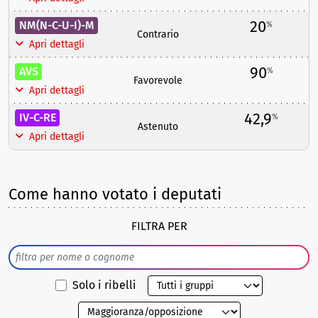
20
NM(N-C-U-I)-M
%
Contrario
Apri dettagli
90
AVS
%
Favorevole
Apri dettagli
42,9
IV-C-RE
%
Astenuto
Apri dettagli
Come hanno votato i deputati
FILTRA PER
Solo i ribelli