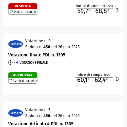
Indice di compattezza
RESPINTA
3
R
59,7
68,8
%
%
22 voti di scarto
M
O
Votazione n. 9
Camera
Seduta n.
456
del 26 mar 2025
Votazione finale PDL n. 1305
VOTAZIONE FINALE
Indice di compattezza
APPROVATA
0
R
60,1
62,4
%
%
121 voti di scarto
M
O
Votazione n. 7
Camera
Seduta n.
456
del 26 mar 2025
Votazione Articolo 4 PDL n. 1305