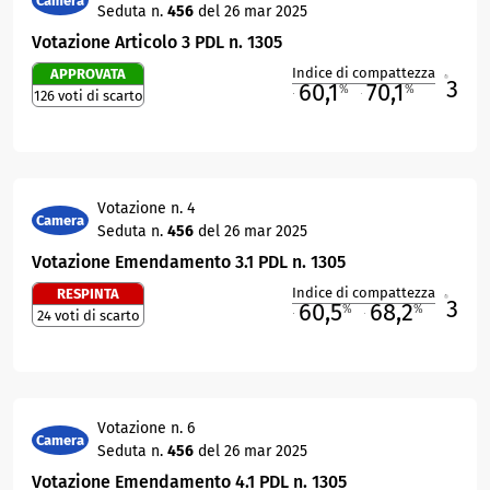
Camera
Seduta n.
456
del 26 mar 2025
Votazione Articolo 3 PDL n. 1305
Indice di compattezza
APPROVATA
3
R
60,1
70,1
%
%
126 voti di scarto
M
O
Votazione n. 4
Camera
Seduta n.
456
del 26 mar 2025
Votazione Emendamento 3.1 PDL n. 1305
Indice di compattezza
RESPINTA
3
R
60,5
68,2
%
%
24 voti di scarto
M
O
Votazione n. 6
Camera
Seduta n.
456
del 26 mar 2025
Votazione Emendamento 4.1 PDL n. 1305