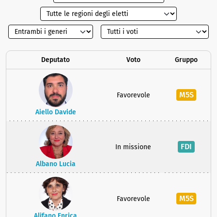
Deputato
Voto
Gruppo
M5S
Favorevole
Aiello Davide
FDI
In missione
Albano Lucia
M5S
Favorevole
Alifano Enrica