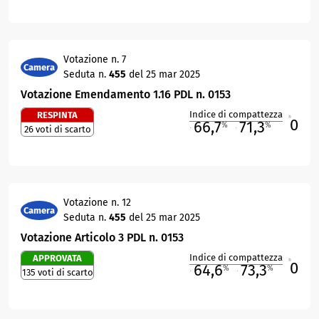
Votazione n. 7
Camera
Seduta n.
455
del 25 mar 2025
Votazione Emendamento 1.16 PDL n. 0153
Indice di compattezza
RESPINTA
0
R
66,7
71,3
%
%
26 voti di scarto
M
O
Votazione n. 12
Camera
Seduta n.
455
del 25 mar 2025
Votazione Articolo 3 PDL n. 0153
Indice di compattezza
APPROVATA
0
R
64,6
73,3
%
%
135 voti di scarto
M
O