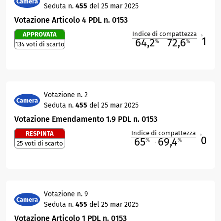
Camera
Seduta n.
455
del 25 mar 2025
Votazione Articolo 4 PDL n. 0153
Indice di compattezza
APPROVATA
1
R
64,2
72,6
%
%
134 voti di scarto
M
O
Votazione n. 2
Camera
Seduta n.
455
del 25 mar 2025
Votazione Emendamento 1.9 PDL n. 0153
Indice di compattezza
RESPINTA
0
R
65
69,4
%
%
25 voti di scarto
M
O
Votazione n. 9
Camera
Seduta n.
455
del 25 mar 2025
Votazione Articolo 1 PDL n. 0153