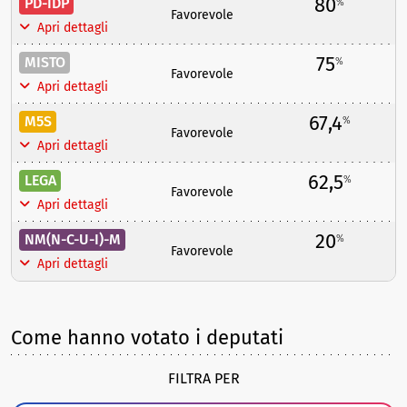
80
PD-IDP
%
Favorevole
Apri dettagli
75
MISTO
%
Favorevole
Apri dettagli
67,4
M5S
%
Favorevole
Apri dettagli
62,5
LEGA
%
Favorevole
Apri dettagli
20
NM(N-C-U-I)-M
%
Favorevole
Apri dettagli
Come hanno votato i deputati
FILTRA PER