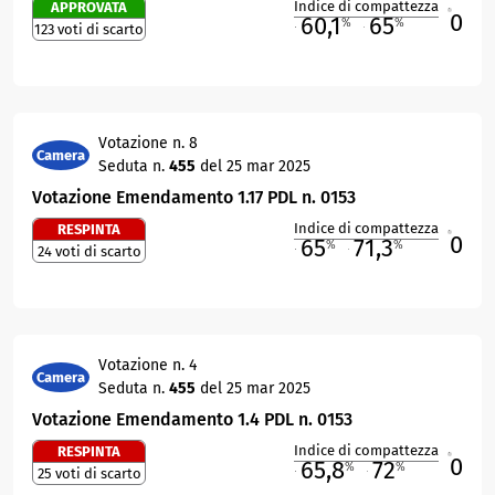
Indice di compattezza
APPROVATA
0
R
60,1
65
%
%
123 voti di scarto
M
O
Votazione n. 8
Camera
Seduta n.
455
del 25 mar 2025
Votazione Emendamento 1.17 PDL n. 0153
Indice di compattezza
RESPINTA
0
R
65
71,3
%
%
24 voti di scarto
M
O
Votazione n. 4
Camera
Seduta n.
455
del 25 mar 2025
Votazione Emendamento 1.4 PDL n. 0153
Indice di compattezza
RESPINTA
0
R
65,8
72
%
%
25 voti di scarto
M
O