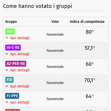
Come hanno votato i gruppi
Gruppo
Voto
Indice di compattezza
80
AVS
%
Favorevole
Apri dettagli
57,1
IV-C-RE
%
Favorevole
Apri dettagli
60
AZ-PER-RE
%
Favorevole
Apri dettagli
70,1
FDI
%
Favorevole
Apri dettagli
64
FI-PPE
%
Favorevole
Apri dettagli