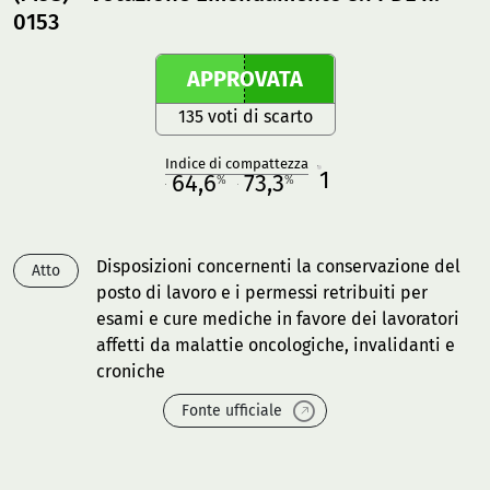
0153
APPROVATA
135 voti di scarto
Indice di compattezza
1
R
64,6
73,3
%
%
M
O
Disposizioni concernenti la conservazione del
Atto
posto di lavoro e i permessi retribuiti per
esami e cure mediche in favore dei lavoratori
affetti da malattie oncologiche, invalidanti e
croniche
Fonte ufficiale