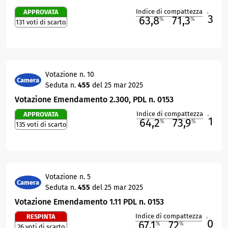
Indice di compattezza
APPROVATA
3
R
63,8
71,3
%
%
131 voti di scarto
M
O
Votazione n. 10
Camera
Seduta n.
455
del 25 mar 2025
Votazione Emendamento 2.300, PDL n. 0153
Indice di compattezza
APPROVATA
1
R
64,2
73,9
%
%
135 voti di scarto
M
O
Votazione n. 5
Camera
Seduta n.
455
del 25 mar 2025
Votazione Emendamento 1.11 PDL n. 0153
Indice di compattezza
RESPINTA
0
R
67,1
72
%
%
26 voti di scarto
M
O