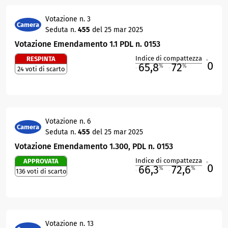
Votazione n. 3
Camera
Seduta n.
455
del 25 mar 2025
Votazione Emendamento 1.1 PDL n. 0153
Indice di compattezza
RESPINTA
0
R
65,8
72
%
%
24 voti di scarto
M
O
Votazione n. 6
Camera
Seduta n.
455
del 25 mar 2025
Votazione Emendamento 1.300, PDL n. 0153
Indice di compattezza
APPROVATA
0
R
66,3
72,6
%
%
136 voti di scarto
M
O
Votazione n. 13