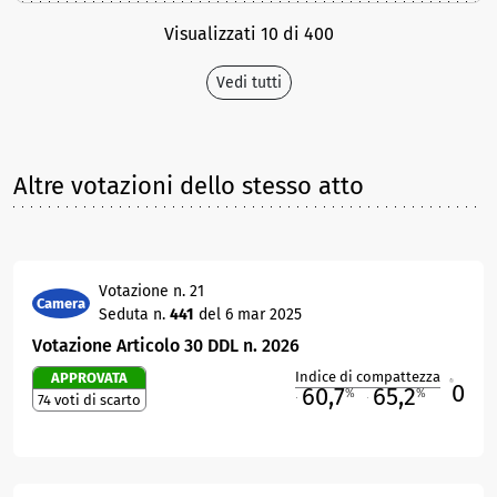
Visualizzati 10 di 400
Vedi tutti
Altre votazioni dello stesso atto
Votazione n. 21
Camera
Seduta n.
441
del 6 mar 2025
Votazione Articolo 30 DDL n. 2026
Indice di compattezza
APPROVATA
0
R
60,7
65,2
%
%
74 voti di scarto
M
O