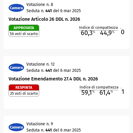
Votazione n. 8
Camera
Seduta n.
441
del 6 mar 2025
Votazione Articolo 26 DDL n. 2026
Indice di compattezza
APPROVATA
0
R
60,3
44,9
%
%
56 voti di scarto
M
O
Votazione n. 12
Camera
Seduta n.
441
del 6 mar 2025
Votazione Emendamento 27.4 DDL n. 2026
Indice di compattezza
RESPINTA
1
R
59,1
61,4
%
%
25 voti di scarto
M
O
Votazione n. 9
Camera
Seduta n.
441
del 6 mar 2025