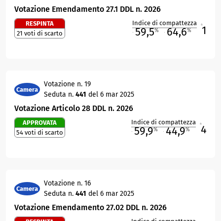
Votazione Emendamento 27.1 DDL n. 2026
Indice di compattezza
RESPINTA
1
R
59,5
64,6
%
%
21 voti di scarto
M
O
Votazione n. 19
Camera
Seduta n.
441
del 6 mar 2025
Votazione Articolo 28 DDL n. 2026
Indice di compattezza
APPROVATA
4
R
59,9
44,9
%
%
54 voti di scarto
M
O
Votazione n. 16
Camera
Seduta n.
441
del 6 mar 2025
Votazione Emendamento 27.02 DDL n. 2026