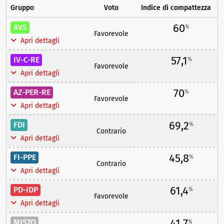
Gruppo
Voto
Indice di compattezza
60
AVS
%
Favorevole
Apri dettagli
57,1
IV-C-RE
%
Favorevole
Apri dettagli
70
AZ-PER-RE
%
Favorevole
Apri dettagli
69,2
FDI
%
Contrario
Apri dettagli
45,8
FI-PPE
%
Contrario
Apri dettagli
61,4
PD-IDP
%
Favorevole
Apri dettagli
41,7
MISTO
%