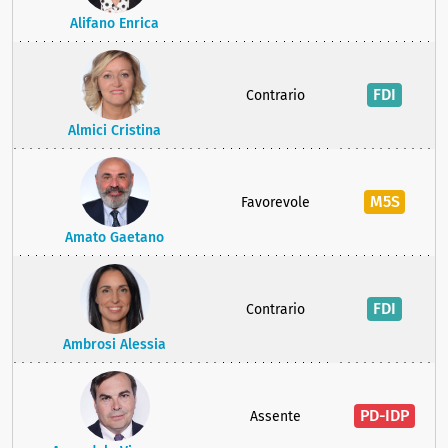
Alifano Enrica
FDI
Contrario
Almici Cristina
M5S
Favorevole
Amato Gaetano
FDI
Contrario
Ambrosi Alessia
PD-IDP
Assente