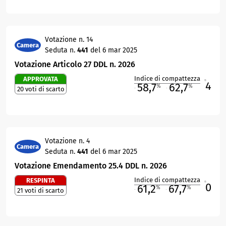
Votazione n. 14
Camera
Seduta n.
441
del 6 mar 2025
Votazione Articolo 27 DDL n. 2026
Indice di compattezza
APPROVATA
4
R
58,7
62,7
%
%
20 voti di scarto
M
O
Votazione n. 4
Camera
Seduta n.
441
del 6 mar 2025
Votazione Emendamento 25.4 DDL n. 2026
Indice di compattezza
RESPINTA
0
R
61,2
67,7
%
%
21 voti di scarto
M
O