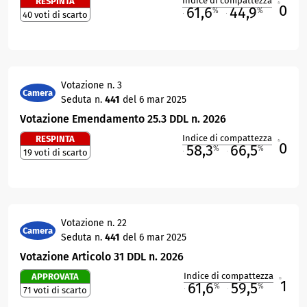
Indice di compattezza
RESPINTA
0
R
61,6
44,9
%
%
40 voti di scarto
M
O
Votazione n. 3
Camera
Seduta n.
441
del 6 mar 2025
Votazione Emendamento 25.3 DDL n. 2026
Indice di compattezza
RESPINTA
0
R
58,3
66,5
%
%
19 voti di scarto
M
O
Votazione n. 22
Camera
Seduta n.
441
del 6 mar 2025
Votazione Articolo 31 DDL n. 2026
Indice di compattezza
APPROVATA
1
R
61,6
59,5
%
%
71 voti di scarto
M
O