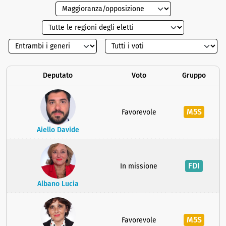
Deputato
Voto
Gruppo
M5S
Favorevole
Aiello Davide
FDI
In missione
Albano Lucia
M5S
Favorevole