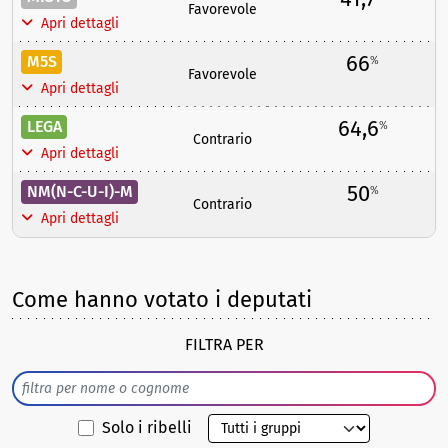
Favorevole
Apri dettagli
66
M5S
%
Favorevole
Apri dettagli
64,6
LEGA
%
Contrario
Apri dettagli
50
NM(N-C-U-I)-M
%
Contrario
Apri dettagli
Come hanno votato i deputati
FILTRA PER
Solo i ribelli