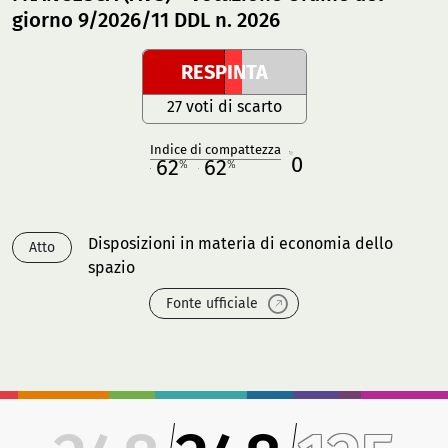
giorno 9/2026/11 DDL n. 2026
RESPINTA
27 voti di scarto
Indice di compattezza
0
R
62
62
%
%
M
O
Disposizioni in materia di economia dello
Atto
spazio
Fonte ufficiale