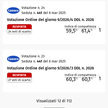
Votazione n. 24
Camera
Seduta n.
441
del 6 mar 2025
Votazione Ordine del giorno 9/2026/4 DDL n. 2026
Indice di compattezza
RESPINTA
1
R
59,5
61,4
%
%
24 voti di scarto
M
O
Votazione n. 23
Camera
Seduta n.
441
del 6 mar 2025
Votazione Ordine del giorno 9/2026/3 DDL n. 2026
Indice di compattezza
RESPINTA
1
R
60,3
60,1
%
%
27 voti di scarto
M
O
Visualizzati 12 di 112