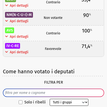
Contrario
Apri dettagli
90
NM(N-C-U-I)-M
%
Non votante
Apri dettagli
100
AVS
%
Contrario
Apri dettagli
71,4
IV-C-RE
%
Favorevole
Apri dettagli
Come hanno votato i deputati
FILTRA PER
Solo i ribelli