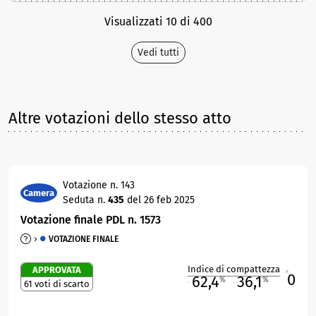
Visualizzati 10 di 400
Vedi tutti
Altre votazioni dello stesso atto
Votazione n. 143
Camera
Seduta n.
435
del 26 feb 2025
Votazione finale PDL n. 1573
VOTAZIONE FINALE
Indice di compattezza
APPROVATA
0
R
62,4
36,1
%
%
61 voti di scarto
M
O