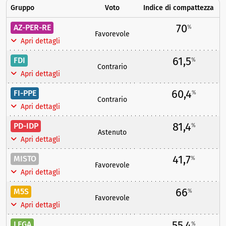
Gruppo
Voto
Indice di compattezza
70
AZ-PER-RE
%
Favorevole
Apri dettagli
61,5
FDI
%
Contrario
Apri dettagli
60,4
FI-PPE
%
Contrario
Apri dettagli
81,4
PD-IDP
%
Astenuto
Apri dettagli
41,7
MISTO
%
Favorevole
Apri dettagli
66
M5S
%
Favorevole
Apri dettagli
55,4
LEGA
%