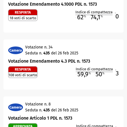
Votazione Emendamento 4.1000 PDL n. 1573
Indice di compattezza
RESPINTA
0
R
62
74,1
%
%
18 voti di scarto
M
O
Votazione n. 34
Camera
Seduta n.
435
del 26 feb 2025
Votazione Emendamento 4.3 PDL n. 1573
Indice di compattezza
RESPINTA
3
R
59,9
50
%
%
108 voti di scarto
M
O
Votazione n. 8
Camera
Seduta n.
435
del 26 feb 2025
Votazione Articolo 1 PDL n. 1573
Indice di compattezza
APPROVATA
R