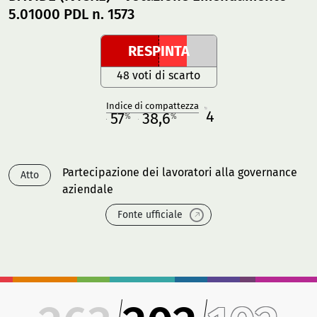
5.01000 PDL n. 1573
RESPINTA
48 voti di scarto
Indice di compattezza
4
R
57
38,6
%
%
M
O
Partecipazione dei lavoratori alla governance
Atto
aziendale
Fonte ufficiale