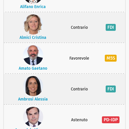
Alifano Enrica
FDI
Contrario
Almici Cristina
M5S
Favorevole
Amato Gaetano
FDI
Contrario
Ambrosi Alessia
PD-IDP
Astenuto