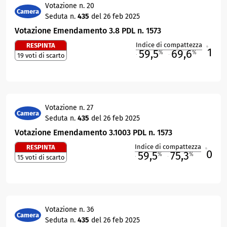
Votazione n. 20
Camera
Seduta n.
435
del 26 feb 2025
Votazione Emendamento 3.8 PDL n. 1573
Indice di compattezza
RESPINTA
1
R
59,5
69,6
%
%
19 voti di scarto
M
O
Votazione n. 27
Camera
Seduta n.
435
del 26 feb 2025
Votazione Emendamento 3.1003 PDL n. 1573
Indice di compattezza
RESPINTA
0
R
59,5
75,3
%
%
15 voti di scarto
M
O
Votazione n. 36
Camera
Seduta n.
435
del 26 feb 2025