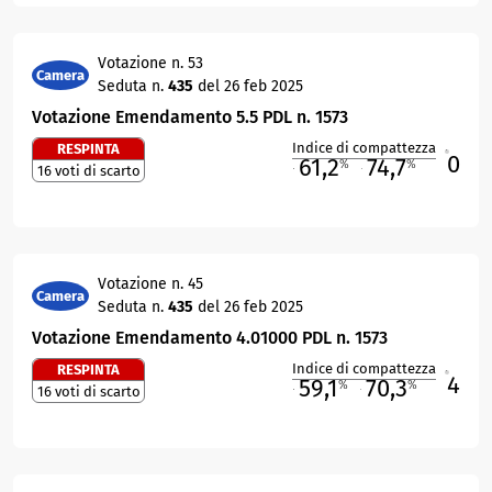
Votazione n. 53
Camera
Seduta n.
435
del 26 feb 2025
Votazione Emendamento 5.5 PDL n. 1573
Indice di compattezza
RESPINTA
0
R
61,2
74,7
%
%
16 voti di scarto
M
O
Votazione n. 45
Camera
Seduta n.
435
del 26 feb 2025
Votazione Emendamento 4.01000 PDL n. 1573
Indice di compattezza
RESPINTA
4
R
59,1
70,3
%
%
16 voti di scarto
M
O