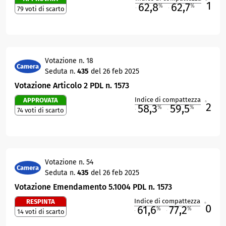
1
62,8
62,7
%
%
79 voti di scarto
M
O
Votazione n. 18
Camera
Seduta n.
435
del 26 feb 2025
Votazione Articolo 2 PDL n. 1573
Indice di compattezza
APPROVATA
2
R
58,3
59,5
%
%
74 voti di scarto
M
O
Votazione n. 54
Camera
Seduta n.
435
del 26 feb 2025
Votazione Emendamento 5.1004 PDL n. 1573
Indice di compattezza
RESPINTA
0
R
61,6
77,2
%
%
14 voti di scarto
M
O