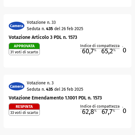
Votazione n. 33
Camera
Seduta n.
435
del 26 feb 2025
Votazione Articolo 3 PDL n. 1573
Indice di compattezza
APPROVATA
0
R
60,7
65,2
%
%
31 voti di scarto
M
O
Votazione n. 3
Camera
Seduta n.
435
del 26 feb 2025
Votazione Emendamento 1.1001 PDL n. 1573
Indice di compattezza
RESPINTA
0
R
62,8
67,7
%
%
33 voti di scarto
M
O