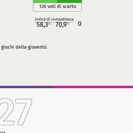
126 voti di scarto
Indice di compattezza
0
R
58,3
70,9
%
%
M
O
 giochi della gioventù
27
nza