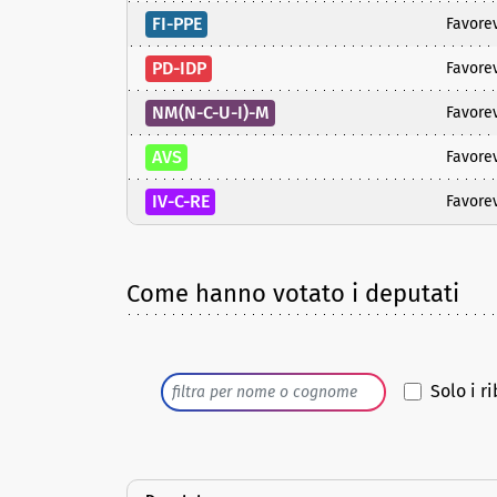
FI-PPE
Favore
PD-IDP
Favore
NM(N-C-U-I)-M
Favore
AVS
Favore
IV-C-RE
Favore
Come hanno votato i deputati
Solo i ri