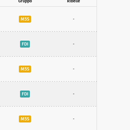
Gruppo
Ribelle
M5S
-
FDI
-
M5S
-
FDI
-
M5S
-