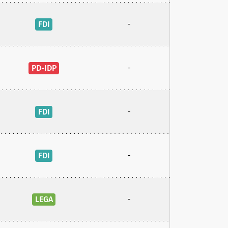
FDI
-
PD-IDP
-
FDI
-
FDI
-
LEGA
-