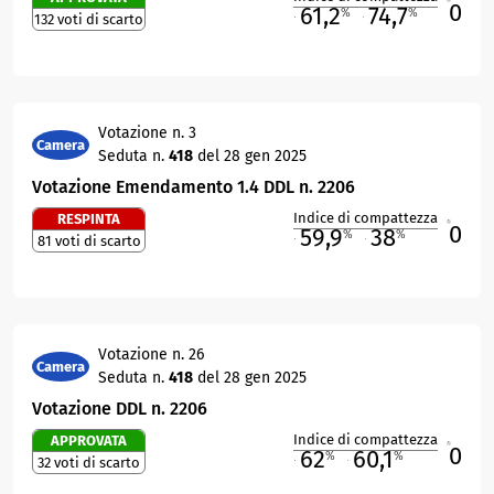
0
61,2
74,7
%
%
132 voti di scarto
M
O
Votazione n. 3
Camera
Seduta n.
418
del 28 gen 2025
Votazione Emendamento 1.4 DDL n. 2206
Indice di compattezza
RESPINTA
0
R
59,9
38
%
%
81 voti di scarto
M
O
Votazione n. 26
Camera
Seduta n.
418
del 28 gen 2025
Votazione DDL n. 2206
Indice di compattezza
APPROVATA
0
R
62
60,1
%
%
32 voti di scarto
M
O