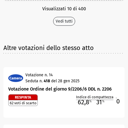
Visualizzati 10 di 400
Vedi tutti
Altre votazioni dello stesso atto
Votazione n. 14
Camera
Seduta n.
418
del 28 gen 2025
Votazione Ordine del giorno 9/2206/6 DDL n. 2206
Indice di compattezza
RESPINTA
0
R
62,8
31
%
%
62 voti di scarto
M
O