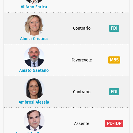
Alifano Enrica
FDI
Contrario
Almici Cristina
M5S
Favorevole
Amato Gaetano
FDI
Contrario
Ambrosi Alessia
PD-IDP
Assente