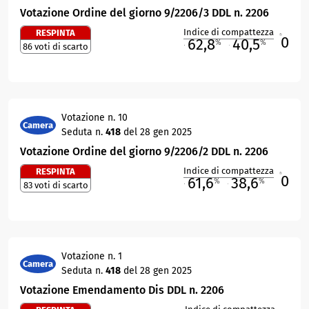
Votazione Ordine del giorno 9/2206/3 DDL n. 2206
Indice di compattezza
RESPINTA
0
R
62,8
40,5
%
%
86 voti di scarto
M
O
Votazione n. 10
Camera
Seduta n.
418
del 28 gen 2025
Votazione Ordine del giorno 9/2206/2 DDL n. 2206
Indice di compattezza
RESPINTA
0
R
61,6
38,6
%
%
83 voti di scarto
M
O
Votazione n. 1
Camera
Seduta n.
418
del 28 gen 2025
Votazione Emendamento Dis DDL n. 2206