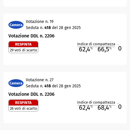
Votazione n. 19
Camera
Seduta n.
418
del 28 gen 2025
Votazione DDL n. 2206
Indice di compattezza
RESPINTA
0
R
62,4
66,5
%
%
29 voti di scarto
M
O
Votazione n. 27
Camera
Seduta n.
418
del 28 gen 2025
Votazione DDL n. 2206
Indice di compattezza
RESPINTA
0
R
62,4
68,4
%
%
26 voti di scarto
M
O