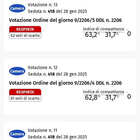
Votazione n. 13
Camera
Seduta n.
418
del 28 gen 2025
Votazione Ordine del giorno 9/2206/5 DDL n. 2206
Indice di compattezza
RESPINTA
0
R
63,2
31,7
%
%
62 voti di scarto
M
O
Votazione n. 12
Camera
Seduta n.
418
del 28 gen 2025
Votazione Ordine del giorno 9/2206/4 DDL n. 2206
Indice di compattezza
RESPINTA
0
R
62,8
31,7
%
%
61 voti di scarto
M
O
Votazione n. 11
Camera
Seduta n.
418
del 28 gen 2025