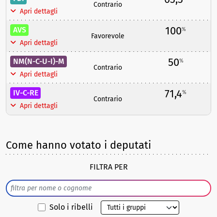
Contrario
Apri dettagli
100
AVS
%
Favorevole
Apri dettagli
50
NM(N-C-U-I)-M
%
Contrario
Apri dettagli
71,4
IV-C-RE
%
Contrario
Apri dettagli
Come hanno votato i deputati
FILTRA PER
Solo i ribelli