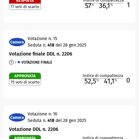
Indice di compattezza
RESPINTA
1
R
57
36,1
%
%
77 voti di scarto
M
O
Votazione n. 15
Camera
Seduta n.
418
del 28 gen 2025
Votazione finale DDL n. 2206
VOTAZIONE FINALE
Indice di compattezza
APPROVATA
0
R
52,5
41,1
%
%
75 voti di scarto
M
O
Votazione n. 16
Camera
Seduta n.
418
del 28 gen 2025
Votazione DDL n. 2206
Indice di compattezza
APPROVATA
R