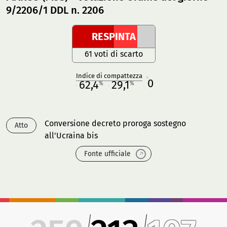
9/2206/1 DDL n. 2206
RESPINTA
61 voti di scarto
Indice di compattezza
0
R
62,4
29,1
%
%
M
O
Conversione decreto proroga sostegno
Atto
all'Ucraina bis
Fonte ufficiale