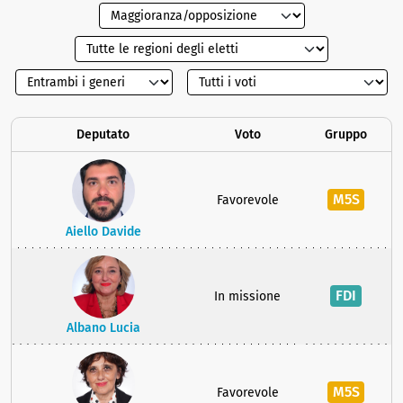
Deputato
Voto
Gruppo
M5S
Favorevole
Aiello Davide
FDI
In missione
Albano Lucia
M5S
Favorevole