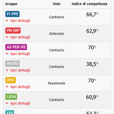
Gruppo
Voto
Indice di compattezza
66,7
FI-PPE
%
Contrario
Apri dettagli
62,9
PD-IDP
%
Astenuto
Apri dettagli
70
AZ-PER-RE
%
Contrario
Apri dettagli
38,5
MISTO
%
Contrario
Apri dettagli
70
M5S
%
Favorevole
Apri dettagli
60,9
LEGA
%
Contrario
Apri dettagli
63,3
FDI
%