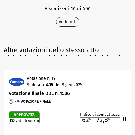
Visualizzati 10 di 400
Vedi tutti
Altre votazioni dello stesso atto
Votazione n. 19
Camera
Seduta n.
405
del 8 gen 2025
Votazione finale DDL n. 1586
VOTAZIONE FINALE
Indice di compattezza
APPROVATA
0
R
62
72,8
%
%
132 voti di scarto
M
O