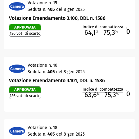
Votazione n. 15
Camera
Seduta n.
405
del 8 gen 2025
Votazione Emendamento 3.100, DDL n. 1586
Indice di compattezza
APPROVATA
0
R
64,1
75,3
%
%
136 voti di scarto
M
O
Votazione n. 16
Camera
Seduta n.
405
del 8 gen 2025
Votazione Emendamento 3.101, DDL n. 1586
Indice di compattezza
APPROVATA
0
R
63,6
75,3
%
%
136 voti di scarto
M
O
Votazione n. 18
Camera
Seduta n.
405
del 8 gen 2025