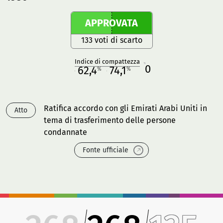
APPROVATA
133 voti di scarto
Indice di compattezza
0
R
62,4
74,1
%
%
M
O
Ratifica accordo con gli Emirati Arabi Uniti in
Atto
tema di trasferimento delle persone
condannate
Fonte ufficiale