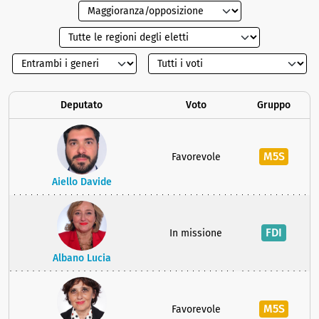
Deputato
Voto
Gruppo
M5S
Favorevole
Aiello Davide
FDI
In missione
Albano Lucia
M5S
Favorevole