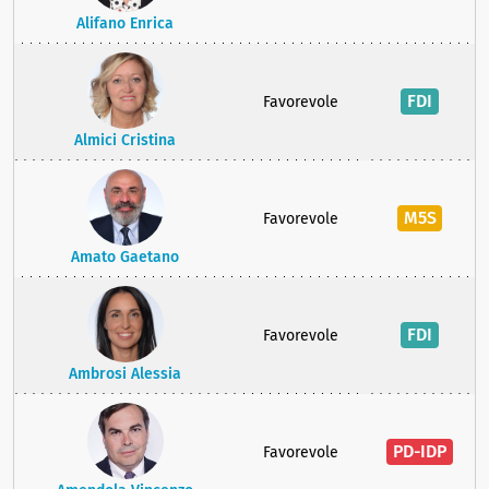
Alifano Enrica
FDI
Favorevole
Almici Cristina
M5S
Favorevole
Amato Gaetano
FDI
Favorevole
Ambrosi Alessia
PD-IDP
Favorevole