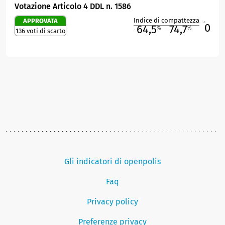
Votazione Articolo 4 DDL n. 1586
Indice di compattezza
APPROVATA
0
R
64,5
74,7
%
%
136 voti di scarto
M
O
Gli indicatori di openpolis
Faq
Privacy policy
Preferenze privacy