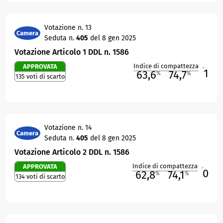
Votazione n. 13
Camera
Seduta n.
405
del 8 gen 2025
Votazione Articolo 1 DDL n. 1586
Indice di compattezza
APPROVATA
1
R
63,6
74,7
%
%
135 voti di scarto
M
O
Votazione n. 14
Camera
Seduta n.
405
del 8 gen 2025
Votazione Articolo 2 DDL n. 1586
Indice di compattezza
APPROVATA
0
R
62,8
74,1
%
%
134 voti di scarto
M
O