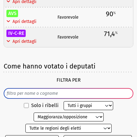
Apri dettagli
90
AVS
%
Favorevole
Apri dettagli
71,4
IV-C-RE
%
Favorevole
Apri dettagli
Come hanno votato i deputati
FILTRA PER
Solo i ribelli