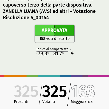
capoverso terzo della parte dispositiva,
ZANELLA LUANA (AVS) ed altri - Votazione
Risoluzione 6_00144
APPROVATA
158 voti di scarto
Indice di compattezza
4
R
79,3
81,7
%
%
M
O
325
325
163
Presenti
Votanti
Maggioranza