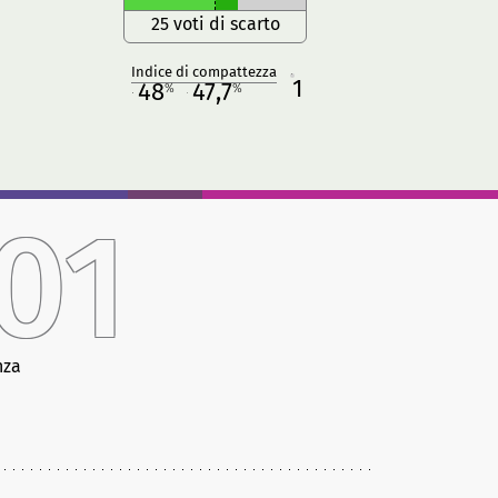
25 voti di scarto
Indice di compattezza
1
R
48
47,7
%
%
M
O
01
nza