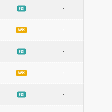
FDI
-
M5S
-
FDI
-
M5S
-
FDI
-