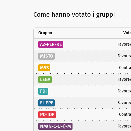
Come hanno votato i gruppi
Gruppo
Vot
AZ-PER-RE
Favore
MISTO
Favore
M5S
Contra
LEGA
Favore
FDI
Favore
FI-PPE
Favore
PD-IDP
Contra
NM(N-C-U-I)-M
Favore