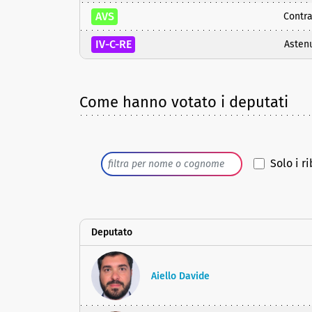
AVS
Contra
IV-C-RE
Asten
Come hanno votato i deputati
Solo i ri
Deputato
Aiello Davide