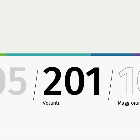
05
201
1
Votanti
Maggiora