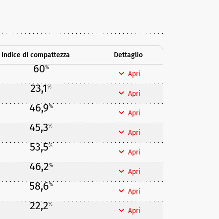
Indice di compattezza
Dettaglio
60
%
Apri
23,1
%
Apri
46,9
%
Apri
45,3
%
Apri
53,5
%
Apri
46,2
%
Apri
58,6
%
Apri
22,2
%
Apri