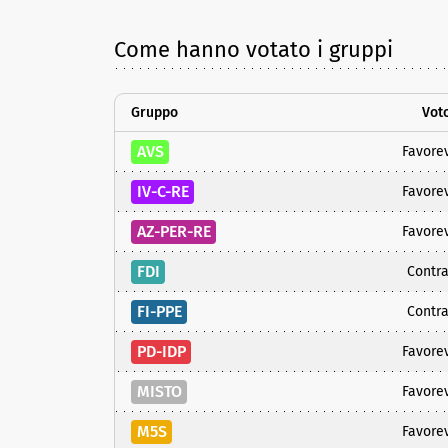
Come hanno votato i gruppi
Gruppo
Vot
AVS
Favore
IV-C-RE
Favore
AZ-PER-RE
Favore
FDI
Contra
FI-PPE
Contra
PD-IDP
Favore
MISTO
Favore
M5S
Favore