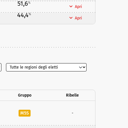
51,6
%
Apri
44,4
%
Apri
Gruppo
Ribelle
M5S
-