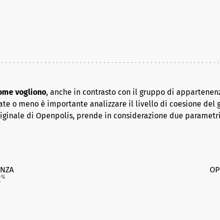
come vogliono
, anche in contrasto con il gruppo di appartenenz
ate o meno è importante analizzare il livello di coesione del 
riginale di Openpolis, prende in considerazione due parametr
NZA
OP
2
%