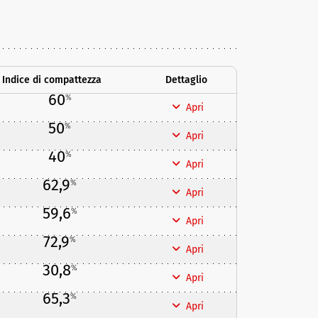
Indice di compattezza
Dettaglio
60
%
Apri
50
%
Apri
40
%
Apri
62,9
%
Apri
59,6
%
Apri
72,9
%
Apri
30,8
%
Apri
65,3
%
Apri