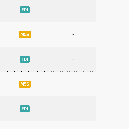
FDI
-
M5S
-
FDI
-
M5S
-
FDI
-