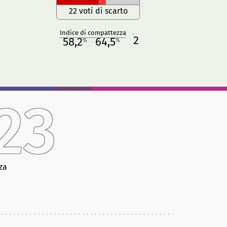
22 voti di scarto
Indice di compattezza
2
R
58,2
64,5
%
%
M
O
23
za