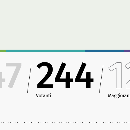
47
244
1
Votanti
Maggioran