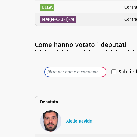
LEGA
Contra
NM(N-C-U-I)-M
Contra
Come hanno votato i deputati
Solo i ri
Deputato
Aiello Davide